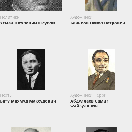
Политики
Художники
Усман Юсупович Юсупов
Беньков Павел Петрович
Поэты
Художники, Герои
Бату Махмуд Максудович
Абдуллаев Самиг
Файзулович