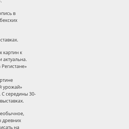
.
опись в
бекских
ставках.
х картин к
 актуальна.
 Регистане»
артине
ый урожай»
. C середины 30-
 выставках.
необычное,
ы древних
исать на