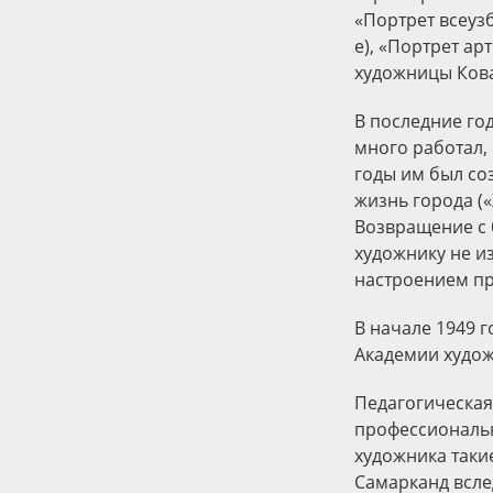
«Портрет всеузб
е), «Портрет ар
художницы Кова
В последние го
много работал,
годы им был со
жизнь города (
Возвращение с 
художнику не и
настроением пр
B начале 1949 
Академии худож
Педагогическая
профессиональн
художника таки
Самарканд вслед