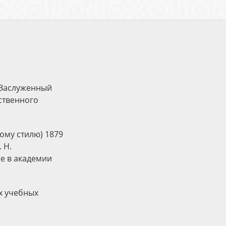
 Заслуженный
ственного
ому стилю) 1879
 Н.
же в академии
ых учебных