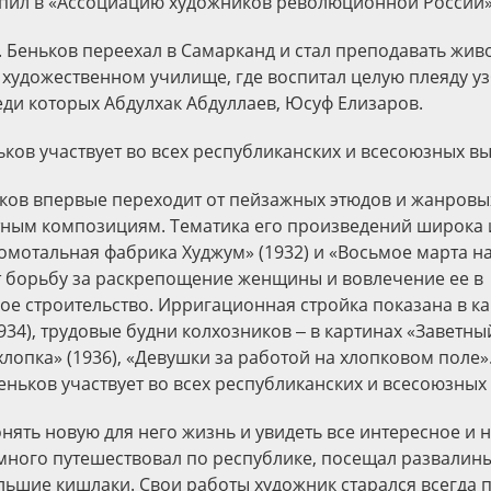
тупил в «Ассоциацию художников революционной России»
П. Беньков переехал в Самарканд и стал преподавать жив
художественном училище, где воспитал целую плеяду уз
еди которых Абдулхак Абдуллаев, Юсуф Елизаров.
ьков участвует во всех республиканских и всесоюзных вы
ньков впервые переходит от пейзажных этюдов и жанровы
ным композициям. Тематика его произведений широка и
мотальная фабрика Худжум» (1932) и «Восьмое марта на
т борьбу за раскрепощение женщины и вовлечение ее в
ое строительство. Ирригационная стройка показана в к
934), трудовые будни колхозников ‒ в картинах «Заветн
 хлопка» (1936), «Девушки за работой на хлопковом поле»
еньков участвует во всех республикан­ских и всесоюзных
нять новую для него жизнь и увидеть все интересное и 
много путешествовал по республике, посещал развалин
льшие кишлаки. Свои работы художник старался всегда п