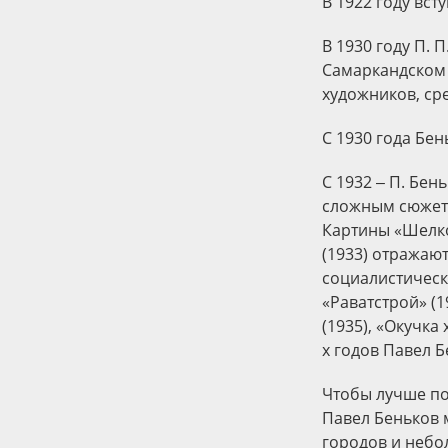
В 1922 году вс
В 1930 году П. 
Самаркандском 
художников, ср
С 1930 года Бен
С 1932 ‒ П. Бе
сложным сюжет­
Картины «Шелко
(1933) отражаю
социалистическ
«Раватстрой» (1
(1935), «Окучка
х годов Павел Б
Чтобы лучше по
Павел Беньков 
городов и небо