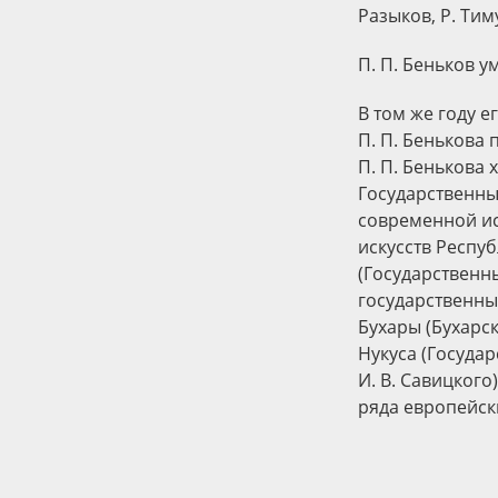
Разыков, Р. Тим
П. П. Беньков у
В том же году е
П. П. Бенькова
П. П. Бенькова 
Государственны
современной ис
искусств Респу
(Государственн
государственны
Бухары (Бухарс
Нукуса (Госуда
И. В. Савицкого
ряда европейск