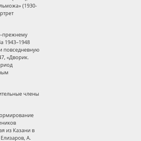
ельможа» (1930-
ортрет
по-прежнему
За 1943–1948
 и повседневную
7, «Дворик.
ериод
рным
вительные члены
 формирование
еников
ая из Казани в
 Елизаров, А.