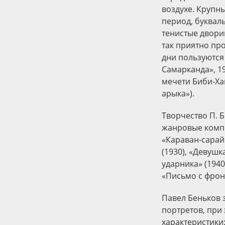
воздухе. Крупн
период, буквал
тенистые двори
так приятно пр
дни пользуются
Самарканда», 19
мечети Биби-Хан
арыка»).
Творчество П. 
жанровые композ
«Караван-сарай 
(1930), «Девушк
ударника» (1940
«Письмо с фронт
Павел Беньков 
портретов, при
характеристики: