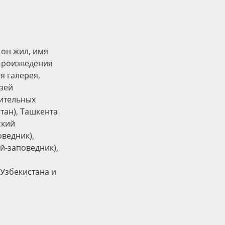
 он жил, имя
Произведения
я галерея,
узей
зительных
тан), Ташкента
ский
ведник),
й-заповедник),
.
 Узбекистана и