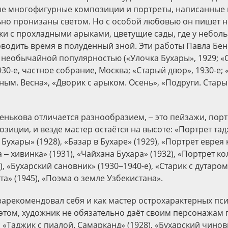
ые многофигурные композиции и портреты, написанные и
ьно пронизаны светом. Но с особой любовью он пишет 
ки с прохладными арыками, цветущие сады, где у небол
оводить время в полуденный зной. Эти работы Павла Бен
 необычайной популярностью («Улочка Бухары», 1929; «
30-е, частное собрание, Москва; «Старый двор», 1930-е; 
ым. Весна», «Дворик с арыком. Осень», «Подруги. Стары
Бенькова отличается разнообразием, ‒ это пейзажи, пор
иции, и везде мастер остаётся на высоте: «Портрет тадж
Бухары» (1928), «Базар в Бухаре» (1929), «Портрет евре
а ‒ хивинка» (1931), «Чайхана Бухара» (1932), «Портрет к
), «Бухарский сановник» (1930‒1940-е), «Старик с дутаром
а» (1945), «Поэма о земле Узбекистана».
зарекомендовал себя и как мастер острохарактерных пс
 этом, художник не обязательно даёт своим персонажам
 «Таджик с пиалой. Самарканд» (1928), «Бухарский чиновн