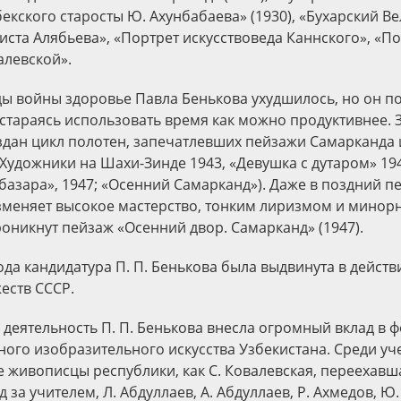
екского старосты Ю. Ахунбабаева» (1930), «Бухарский В
тиста Алябьева», «Портрет искусствове­да Каннского», «П
левской».
ды войны здоровье Павла Бенькова ухудшилось, но он 
 стараясь использовать время как можно продуктивнее. 
здан цикл полотен, запечатлевших пейзажи Самарканда
«Художники на Шахи-Зинде 1943, «Девушка с дутаром» 194
базара», 1947; «Осенний Самарканд»). Даже в поздний п
зменяет высокое мастерство, тонким лиризмом и мино
оникнут пейзаж «Осенний двор. Самарканд» (1947).
года кандидатура П. П. Бенькова была выдвинута в дейст
еств CCCP.
 деятельность П. П. Бенькова внесла огромный вклад в
ого изобразительного искусства Узбекистана. Среди уч
е живописцы республики, как С. Ковалевская, переехавш
 за учителем, Л. Абдуллаев, А. Абдуллаев, Р. Ахмедов, Ю.