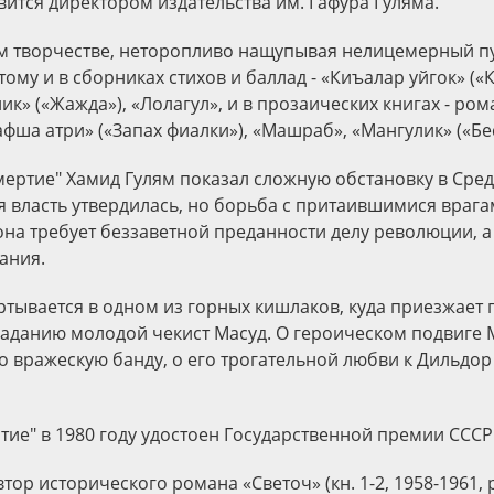
вится директором издательства им. Гафура Гуляма.
ем творчестве, неторопливо нащупывая нелицемерный пу
тому и в сборниках стихов и баллад - «Киъалар уйгок» (
лик» («Жажда»), «Лолагул», и в прозаических книгах - р
афша атри» («Запах фиалки»), «Машраб», «Мангулик» («Бе
мертие" Хамид Гулям показал сложную обстановку в Сред
ая власть утвердилась, но борьба с притаившимися враг
она требует беззаветной преданности делу революции, а
ания.
ртывается в одном из горных кишлаков, куда приезжает 
аданию молодой чекист Масуд. О героическом подвиге 
 вражескую банду, о его трогательной любви к Дильдор
тие" в 1980 году удостоен Государственной премии СССР
втор исторического романа «Светоч» (кн. 1-2, 1958-1961,