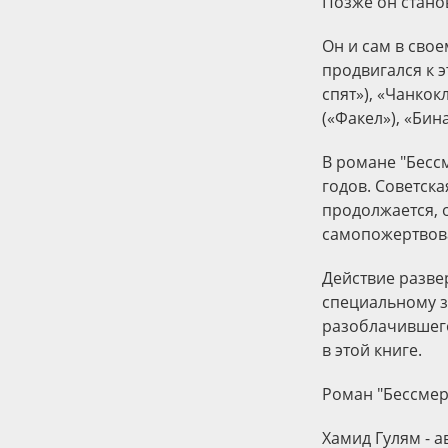
Позже он стано
Он и сам в сво
продвигался к э
спят»), «Чанкок
(«Факел»), «Бин
В романе "Бесс
годов. Советск
продолжается, 
самопожертвов
Действие разве
специальному з
разоблачившего
в этой книге.
Роман "Бессмер
Хамид Гулям - а