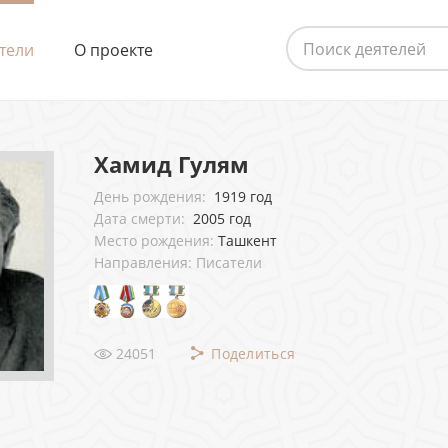
тели
О проекте
Хамид Гулям
День рождения:
1919 год
Дата смерти:
2005 год
Место рождения:
Ташкент
Направления: Писатели
24051
Поделиться