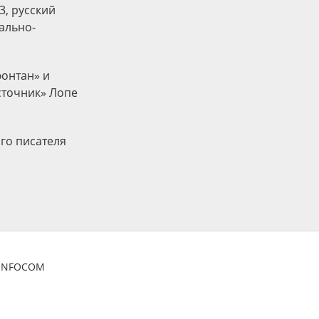
3, русский
иально-
фонтан» и
сточник» Лопе
ого писателя
ZINFOCOM