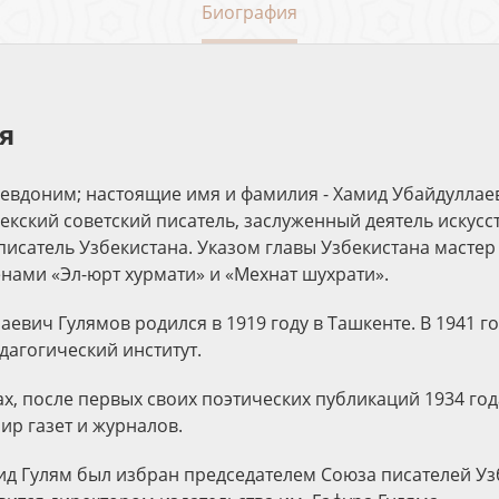
Биография
я
севдоним; настоящие имя и фамилия - Хамид Убайдуллае
збекский советский писатель, заслуженный деятель искусс
писатель Узбекистана. Указом главы Узбекистана мастер
нами «Эл-юрт хурмати» и «Мехнат шухрати».
евич Гулямов родился в 1919 году в Ташкенте. В 1941 г
дагогический институт.
ах, после первых своих поэтических публикаций 1934 год
ир газет и журналов.
мид Гулям был избран председателем Союза писателей Уз