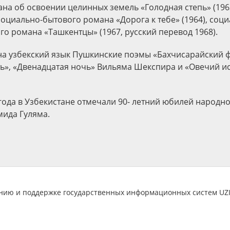
ана об освоении целинных земель «Голодная степь» (196
социально-бытового романа «Дорога к тебе» (1964), соц
го романа «Ташкентцы» (1967, русский перевод 1968).
на узбекский язык Пушкинские поэмы «Бахчисарайский 
ь», «Двенадцатая ночь» Вильяма Шекспира и «Овечий и
 года в Узбекистане отмечали 90- летний юбилей народн
мида Гуляма.
анию и поддержке государственных информационных систем U