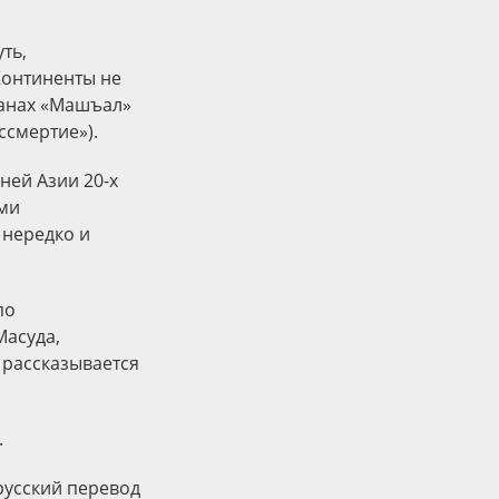
ть,
«Континенты не
оманах «Машъал»
ссмертие»).
ней Азии 20-х
ами
 нередко и
по
Масуда,
 рассказывается
.
 русский перевод