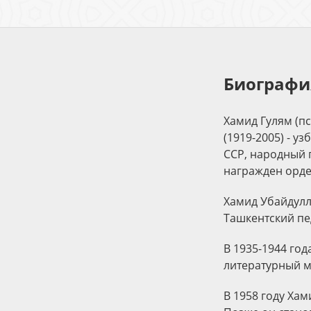
Биографи
Хамид Гулям (п
(1919-2005) - у
ССР, народный 
награжден орде
Хамид Убайдулла
Ташкентский пе
В 1935-1944 год
литературный м
В 1958 году Ха