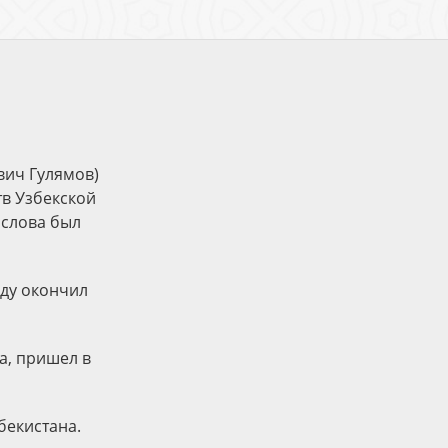
вич Гулямов)
тв Узбекской
 слова был
оду окончил
а, пришел в
бекистана.