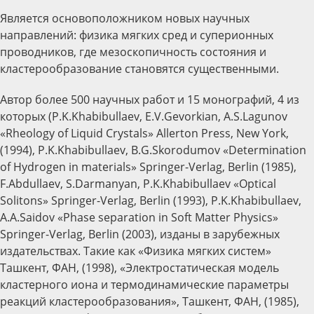
Является основоположником новых научных
направлений: физика мягких сред и суперионных
проводников, где мезоскопичность состояния и
кластерообразование становятся существенными.
Автор более 500 научных работ и 15 монографий, 4 из
которых (P.K.Khabibullaev, E.V.Gevorkian, A.S.Lagunov
«Rheology of Liquid Crystals» Allerton Press, New York,
(1994), P.K.Khabibullaev, B.G.Skorodumov «Determination
of Hydrogen in materials» Springer-Verlag, Berlin (1985),
F.Abdullaev, S.Darmanyan, P.K.Khabibullaev «Optical
Solitons» Springer-Verlag, Berlin (1993), P.K.Khabibullaev,
A.A.Saidov «Phase separation in Soft Matter Physics»
Springer-Verlag, Berlin (2003), изданы в зарубежных
издательствах. Такие как «Физика мягких систем»
Ташкент, ФАН, (1998), «Электростатическая модель
кластерного иона и термодинамические параметры
реакций кластерообразования», Ташкент, ФАН, (1985),