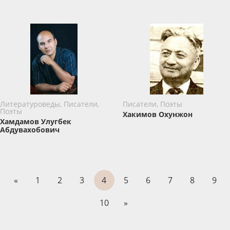
Литературоведы, Писатели,
Писатели, Поэты
Поэты
Хакимов Охунжон
Хамдамов Улугбек
Абдувахобович
«
1
2
3
4
5
6
7
8
9
10
»