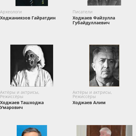
Археологи
Писатели
Ходжаниязов Гайратдин
Ходжаев Файзулла
Губайдуллаевич
Актёры и актрисы,
Актёры и актрисы,
Режиссёры
Режиссёры
Ходжаев Ташходжа
Ходжаев Алим
Умарович