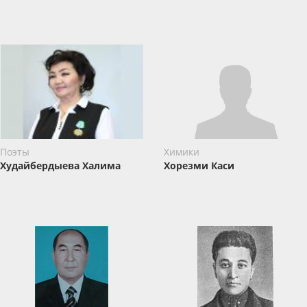
Поэты
Химики
Худайбердыева Халима
Хорезми Каси