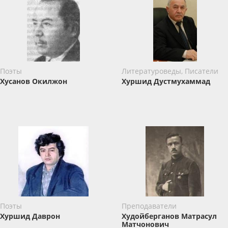
Поэты
Литературоведы, Писатели
Хусанов Окилжон
Хуршид Дустмухаммад
Поэты
Преподаватели
Хуршид Даврон
Худойберганов Матрасул
Матчонович