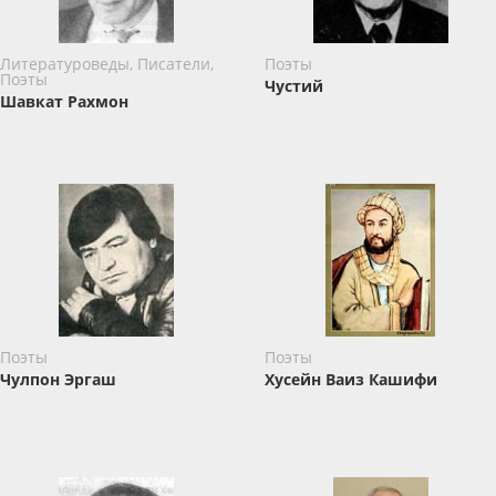
Литературоведы, Писатели,
Поэты
Поэты
Чустий
Шавкат Рахмон
Поэты
Поэты
Чулпон Эргаш
Хусейн Ваиз Кашифи