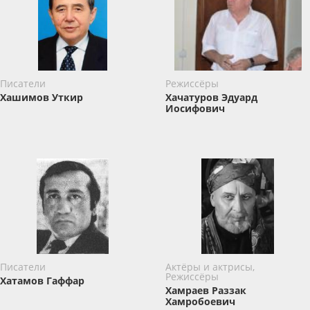
Писатели
Режиссёры
Хашимов Уткир
Хачатуров Эдуард
Иосифович
Писатели
Актёры и актрисы,
Режиссёры
Хатамов Гаффар
Хамраев Раззак
Хамробоевич