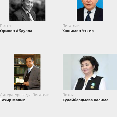
Поэты
Писатели
Орипов Абдулла
Хашимов Уткир
Литературоведы, Писатели
Поэты
Тахир Малик
Худайбердыева Халима