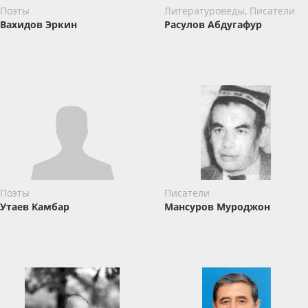
Поэты
Литературоведы, Писатели
Вахидов Эркин
Расулов Абдугафур
Поэты
Писатели
Утаев Камбар
Мансуров Муроджон