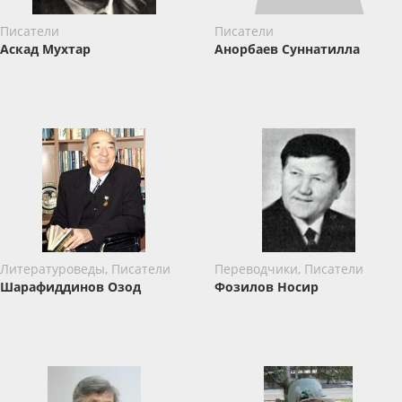
Писатели
Писатели
Аскад Мухтар
Анорбаев Суннатилла
Литературоведы, Писатели
Переводчики, Писатели
Шарафиддинов Озод
Фозилов Носир