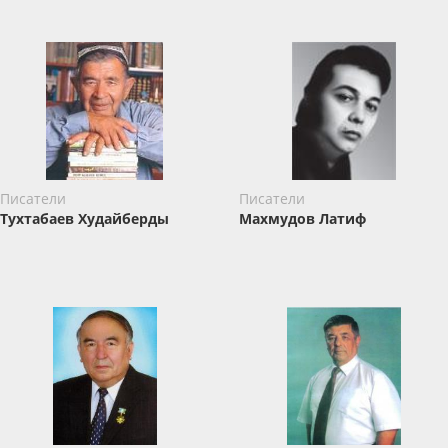
Писатели
Писатели
Тухтабаев Худайберды
Махмудов Латиф