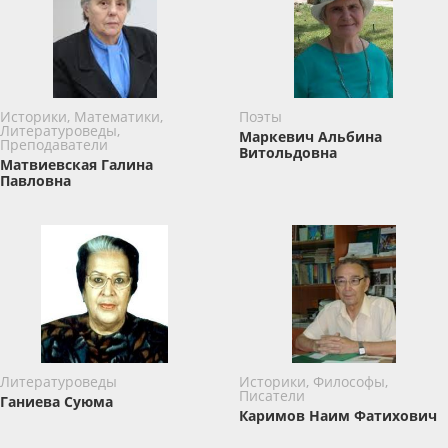
Историки, Математики,
Поэты
Литературоведы,
Маркевич Альбина
Преподаватели
Витольдовна
Матвиевская Галина
Павловна
Литературоведы
Историки, Философы,
Писатели
Ганиева Суюма
Каримов Наим Фатихович