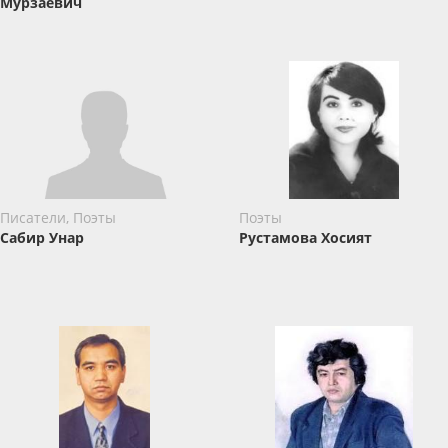
Мурзаевич
Писатели, Поэты
Поэты
Сабир Унар
Рустамова Хосият