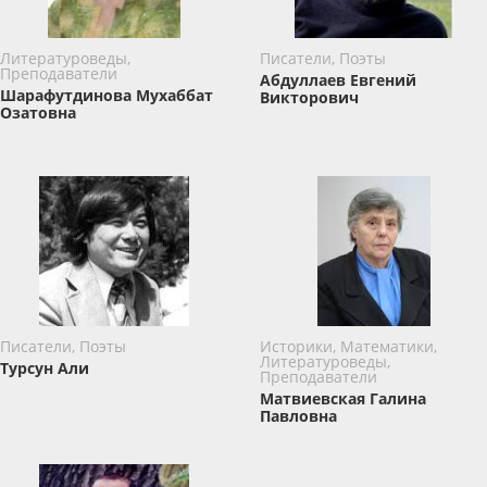
Литературоведы,
Писатели, Поэты
Преподаватели
Абдуллаев Евгений
Шарафутдинова Мухаббат
Викторович
Озатовна
Писатели, Поэты
Историки, Математики,
Литературоведы,
Турсун Али
Преподаватели
Матвиевская Галина
Павловна