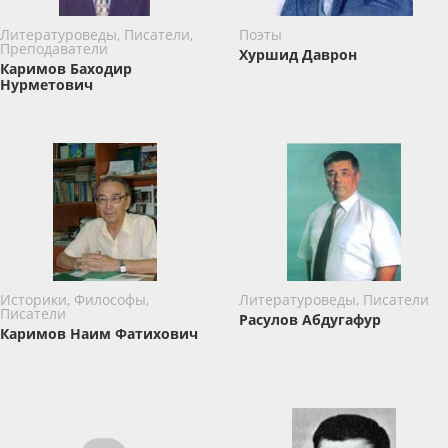
Литературоведы, Писатели,
Поэты
Преподаватели
Хуршид Даврон
Каримов Баxодир
Нурметович
Историки, Философы,
Литературоведы, Писатели
Писатели
Расулов Абдугафур
Каримов Наим Фатихович