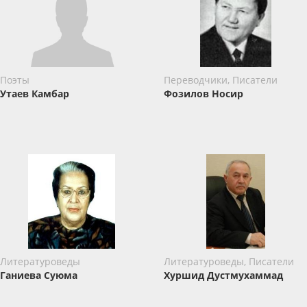
Поэты
Переводчики, Писатели
Утаев Камбар
Фозилов Носир
Литературоведы
Литературоведы, Писатели
Ганиева Суюма
Хуршид Дустмухаммад