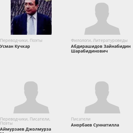
Переводчики, Поэты
Филологи, Литературоведы
Усман Кучкар
Абдирашидов Зайнабидин
Шарабидинович
Переводчики, Писатели,
Писатели
Поэты
Анорбаев Суннатилла
Аймурзаев Джолмурза