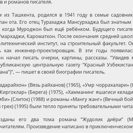
в и романов писателя.
 из Ташкента, родился в 1941 году в семье садовник
пан ота. Его отец Турахаджа Мансурхаджа был знатным
, когда Муроджон был ещё ребёнком. Будущего писате
 Умархаджи, Кароматхон. После окончания средней школ
литехнический институт, на строительный факультет. О
ь как инженер-проектировщик. В эти годы появилас
он начал писать очерки, картины, рассказы. “Увидев
убликанскую центральную газету “Красный Узбекиста
ана”)”, — пишет в своей биографии писатель.
адарайхон» (Вязь райханов) (1965), «Умр чоррахалари» 
«Киргоклар» (Берега) (1975), «Хамманинг яшагиси келад
Ёмби» (Слиток) (1988) и романы «Мангу жанг» (Вечный бой)
 грех) (1995) были тепло приняты требовательными чита
зданы его два тома романа “Жудолик диёри” (М
читателям. Произведение написано в приключенческом