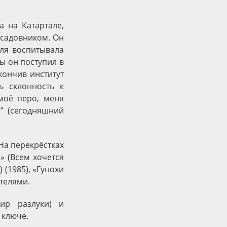
а на Катартале,
 садовником. Он
ля воспитывала
ы он поступил в
кончив институт
ь склонность к
 моё перо, меня
н” (сегодняшний
(На перекрёстках
и» (Всем хочется
 (1985), «Гунохи
телями.
ир разлуки) и
 ключе.