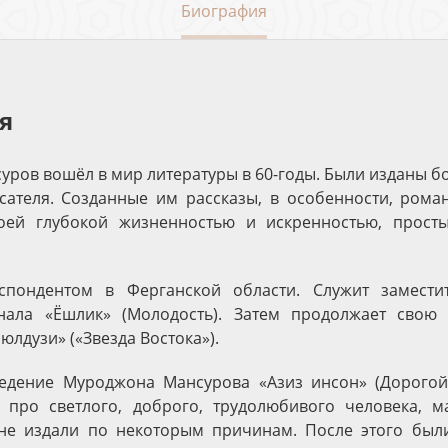
Биография
я
ров вошёл в мир литературы в 60-годы. Были изданы б
сателя. Созданные им рассказы, в особенности, ром
оей глубокой жизненностью и искренностью, прос
спондентом в Ферганской области. Служит замести
нала «Ёшлик» (Молодость). Затем продолжает свою 
юлдузи» («Звезда Востока»).
едение Муроджона Мансурова «Азиз инсон» (Дорогой 
 про светлого, доброго, трудолюбивого человека, ма
не издали по некоторым причинам. После этого был