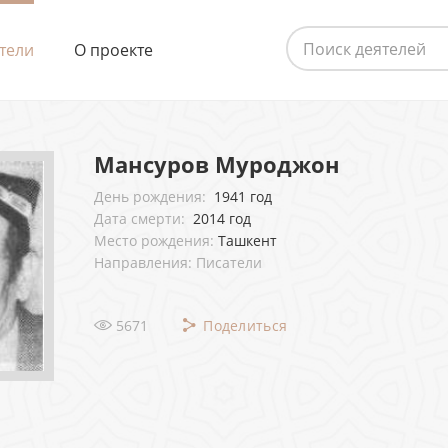
тели
О проекте
Мансуров Муроджон
День рождения:
1941 год
Дата смерти:
2014 год
Место рождения:
Ташкент
Направления: Писатели
5671
Поделиться