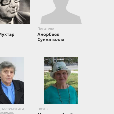
Писатели
Мухтар
Анорбаев
Суннатилла
, Математики,
Поэты
роведы,