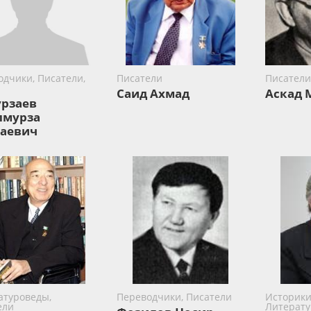
одчики, Писатели,
Писатели
Писатели
Саид Ахмад
Аскад 
рзаев
лмурза
аевич
атуроведы,
Переводчики, Писатели
Историки
ели
Литерату