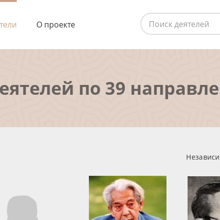
тели
О проекте
деятелей по 39 направл
Независи