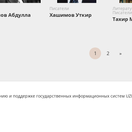
Писатели
Литерату
Писатели
ов Абдулла
Хашимов Уткир
Тахир 
1
2
»
анию и поддержке государственных информационных систем U