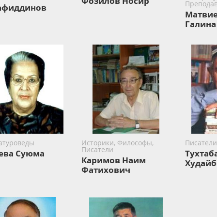
Фозилов Носир
Преподав
афиддинов
Матвие
Галина
атуроведы
Историки, Философы,
Писатели
Писатели
ева Суюма
Тухтаб
Каримов Наим
Худай
Фатихович