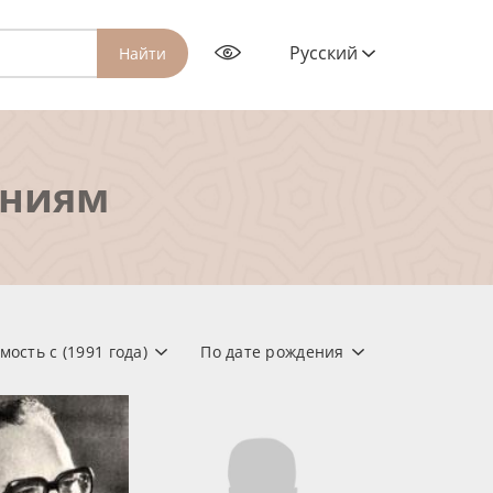
Русский
Найти
ениям
мость с (1991 года)
По дате рождения