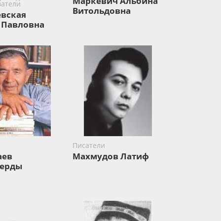
Маркевич Альбина
атели
Витольдовна
вская
 Павловна
Писатели
аев
Махмудов Латиф
берды