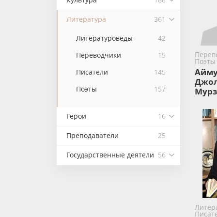
Литература
361
Литературоведы
42
Перев
Переводчики
15
Поэты
Айму
Писатели
145
Джо
Поэты
157
Мурз
Герои
16
Преподаватели
25
Государственные деятели
56
Литер
Писат