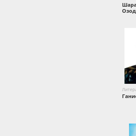
Шар
Озод
Литер
Гани