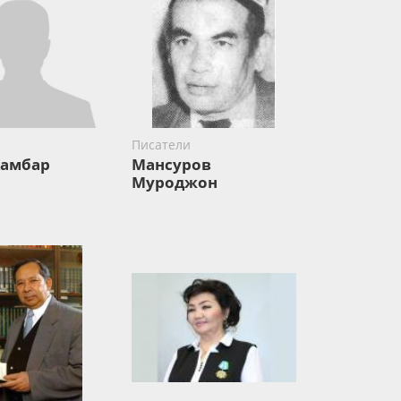
Писатели
Камбар
Мансуров
Муроджон