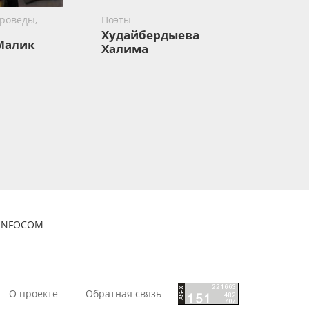
роведы,
Поэты
Худайбердыева
Малик
Халима
ZINFOCOM
О проекте
Обратная связь