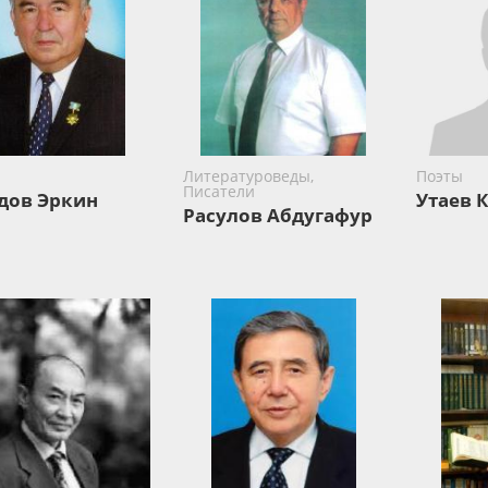
Литературоведы,
Поэты
Писатели
дов Эркин
Утаев 
Расулов Абдугафур