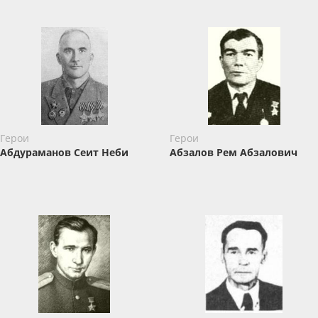
Герои
Герои
Абдураманов Сеит Неби
Абзалов ​Рем Абзалович