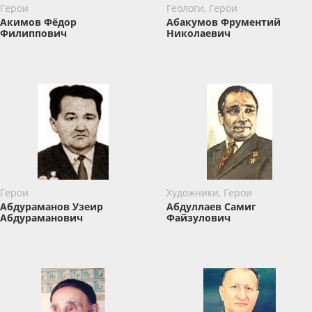
Герои
Геологи, Герои
Акимов Фёдор
Абакумов Фрументий
Филиппович
Николаевич
Герои
Художники, Герои
Абдураманов Узеир
Абдуллаев Самиг
Абдураманович
Файзулович