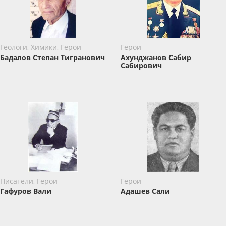
Геологи, Химики, Герои
Герои
Бадалов Степан Тигранович
Ахунджанов Сабир
Сабирович
Писатели, Герои
Герои
Гафуров Вали
Адашев Сали