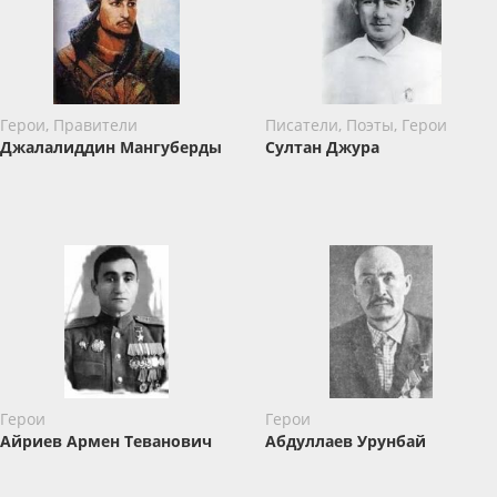
Герои, Правители
Писатели, Поэты, Герои
Джалалиддин Мангуберды
Султан Джура
Герои
Герои
Айриев Армен Теванович
Абдуллаев Урунбай