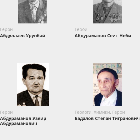
Герои
Герои
Абдуллаев Урунбай
Абдураманов Сеит Неби
Герои
Геологи, Химики, Герои
Абдураманов Узеир
Бадалов Степан Тигранович
Абдураманович