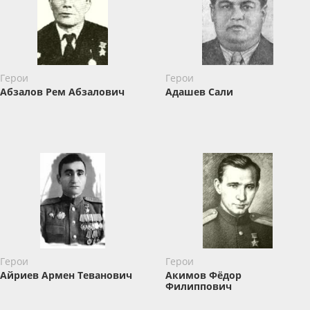
Герои
Герои
Абзалов ​Рем Абзалович
Адашев Сали
Герои
Герои
Айриев Армен Теванович
Акимов Фёдор
Филиппович