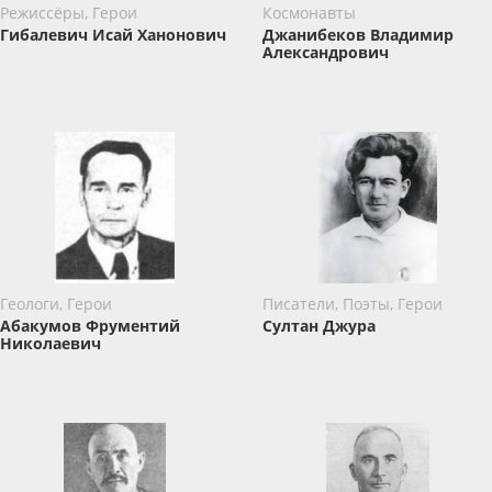
Режиссёры, Герои
Космонавты
Гибалевич Исай Ханонович
Джанибеков Владимир
Александрович
Геологи, Герои
Писатели, Поэты, Герои
Абакумов Фрументий
Султан Джура
Николаевич