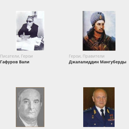
Писатели, Герои
Герои, Правители
Гафуров Вали
Джалалиддин Мангуберды