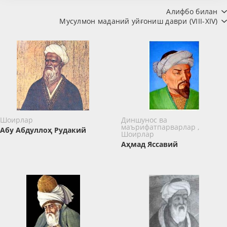
Алифбо билан
Мусулмон маданий уйғониш даври (VIII-XIV)
Шоирлар
Диншунос ва
маърифатпарварлар ,
Абу Абдуллоҳ Рудакий
Шоирлар
Аҳмад Яссавий