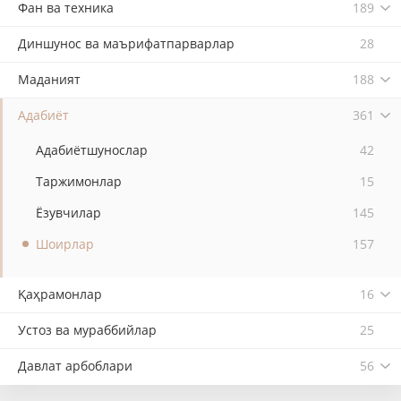
Фан ва техника
189
Диншунос ва маърифатпарварлар
28
Маданият
188
Адабиёт
361
Адабиётшунослар
42
Таржимонлар
15
Ёзувчилар
145
Шоирлар
157
Қаҳрамонлар
16
Устоз ва мураббийлар
25
Давлат арбоблари
56