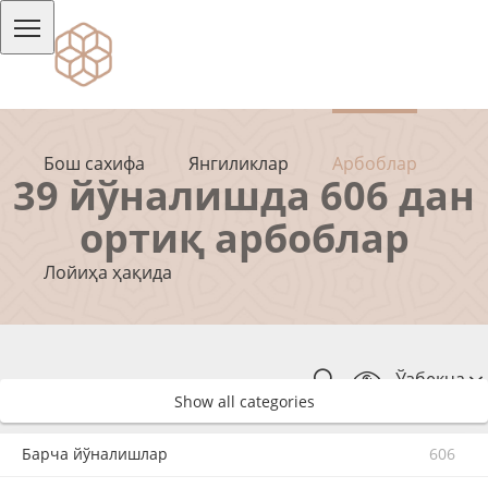
Бош сахифа
Янгиликлар
Арбоблар
39 йўналишда 606 дан
ортиқ арбоблар
Лойиҳа ҳақида
Ўзбекча
Show all categories
Барча йўналишлар
606