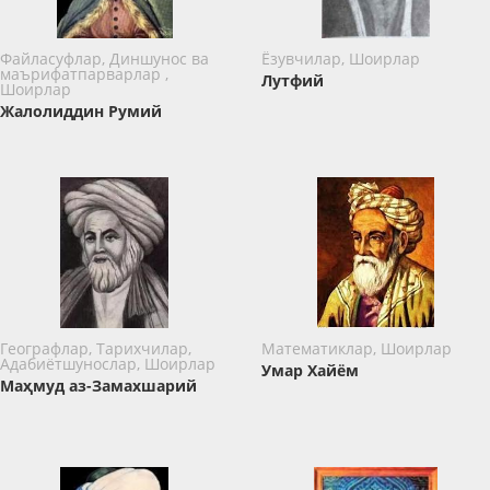
Файласуфлар, Диншунос ва
Ёзувчилар, Шоирлар
маърифатпарварлар ,
Лутфий
Шоирлар
Жалолиддин Румий
Географлар, Тарихчилар,
Математиклар, Шоирлар
Адабиётшунослар, Шоирлар
Умар Хайём
Маҳмуд аз-Замахшарий