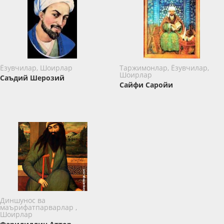
Ёзувчилар, Шоирлар
Таржимонлар, Ёзувчилар,
Шоирлар
Саъдий Шерозий
Сайфи Саройи
Диншунос ва
маърифатпарварлар ,
Шоирлар