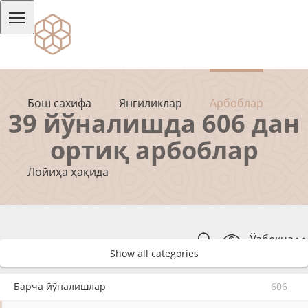
Бош сахифа
Янгиликлар
Арбоблар
39 йўналишда 606 дан
ортиқ арбоблар
Лойиҳа ҳақида
Ўзбекча
Show all categories
Барча йўналишлар
606