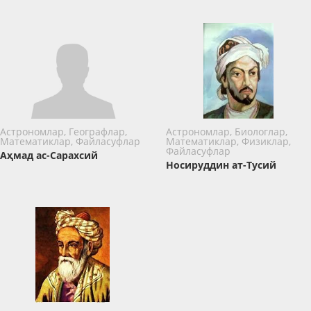
Астрономлар, Географлар,
Астрономлар, Биологлар,
Математиклар, Файласуфлар
Математиклар, Физиклар,
Файласуфлар
Аҳмад ас-Сарахсий
Носируддин ат-Тусий