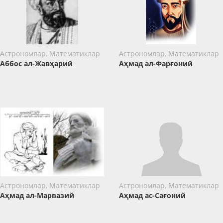
Астрономлар, Математиклар
Астрономлар, Математиклар
Аббос ал-Жавҳарий
Аҳмад ал-Фарғоний
Астрономлар, Математиклар
Астрономлар, Математиклар
Аҳмад ал-Марвазий
Аҳмад ас-Сағоний