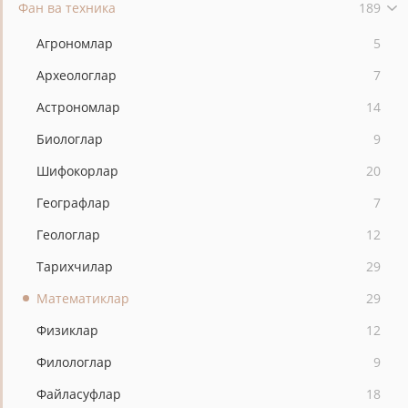
Фан ва техника
189
Агрономлар
5
Археологлар
7
Астрономлар
14
Биологлар
9
Шифокорлар
20
Географлар
7
Геологлар
12
Тарихчилар
29
Математиклар
29
Физиклар
12
Филологлар
9
Файласуфлар
18