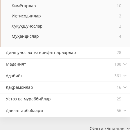
Кимёгарлар
10
Иқтисодчилар
2
Ҳуқуқшунослар
2
Муҳандислар
4
Диншунос ва маърифатпарварлар
28
Маданият
188
Адабиёт
361
Қаҳрамонлар
16
Устоз ва мураббийлар
25
Давлат арбоблари
56
Сўнгги қўшилган