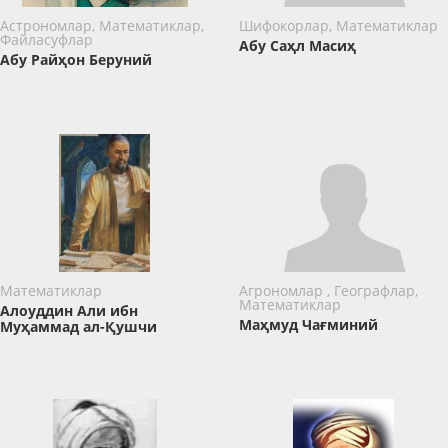
Астрономлар, Математиклар,
Шифокорлар, Математиклар
Файласуфлар
Абу Саҳл Масиҳ
Абу Райҳон Беруний
Математиклар
Агрономлар , Географлар,
Математиклар
Алоуддин Али ибн
Маҳмуд Чағминий
Муҳаммад ал-Қушчи