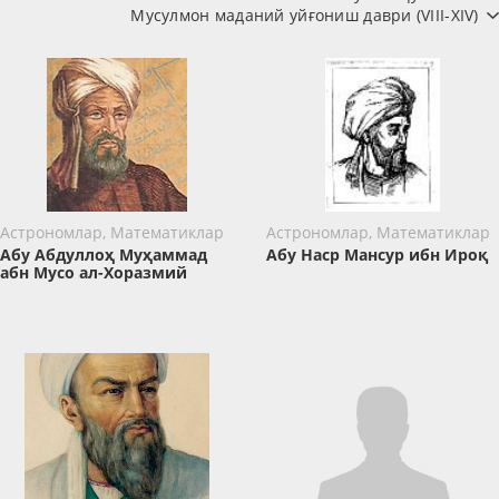
Мусулмон маданий уйғониш даври (VIII-XIV)
Астрономлар, Математиклар
Астрономлар, Математиклар
Абу Абдуллоҳ Муҳаммад
Абу Наср Мансур ибн Ироқ
абн Мусо ал-Хоразмий