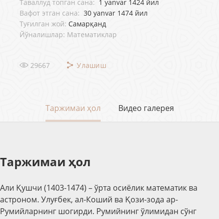
Таваллуд топган сана:
1 yanvar 1424 йил
Вафот этган сана:
30 yanvar 1474 йил
Туғилган жой:
Самарқанд
Йўналишлар: Математиклар
29667
Улашиш
Таржимаи ҳол
Видео галерея
Таржимаи ҳол
Али Қушчи (1403-1474) – ўрта осиёлик математик ва
астроном. Улуғбек, ал-Коший ва Қози-зода ар-
Румийларнинг шогирди. Румийнинг ўлимидан сўнг