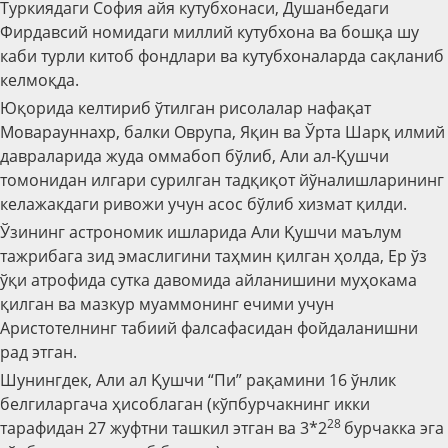
Туркиядаги София айя кутубхонаси, Душанбедаги
Фирдавсий номидаги миллий кутубхона ва бошқа шу
каби турли китоб фондлари ва кутубхоналарда сақланиб
келмоқда.
Юқорида келтириб ўтилган рисолалар нафақат
Моварауннахр, балки Оврупа, Яқин ва Ўрта Шарқ илмий
давраларида жуда оммабоп бўлиб, Али ал-Қушчи
томонидан илгари сурилган тадқиқот йўналишларининг
келажакдаги ривожи учун асос бўлиб хизмат қилди.
Ўзининг астрономик ишларида Али Қушчи маълум
тажрибага зид эмаслигини таҳмин қилган ҳолда, Ер ўз
ўқи атрофида сутка давомида айланишини муҳокама
қилган ва мазкур муаммонинг ечими учун
Аристотелнинг табиий фалсафасидан фойдаланишни
рад этган.
Шунингдек, Али ал Қушчи “Пи” рақамини 16 ўнлик
белгиларгача ҳисоблаган (кўпбурчакнинг икки
28
тарафидан 27 жуфтни ташкил этган ва 3*2
бурчакка эга