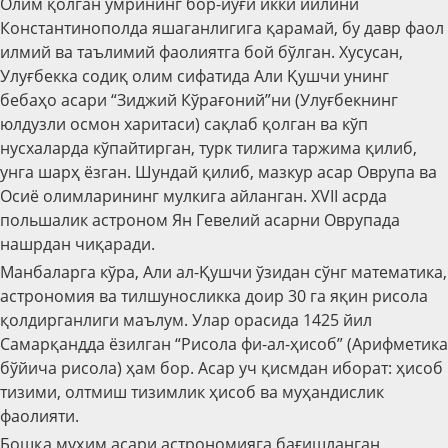
Олим қолган умрининг бор-йўғи икки йилини
Константинополда яшаганлигига қарамай, бу давр фаол
илмий ва таълимий фаолиятга бой бўлган. Хусусан,
Улуғбекка содиқ олим сифатида Али Қушчи унинг
бебаҳо асари “Зиджий Кўрағоний”ни (Улуғбекнинг
юлдузли осмон харитаси) сақлаб қолган ва кўп
нусхаларда кўпайтирган, турк тилига таржима қилиб,
унга шарҳ ёзган. Шундай қилиб, мазкур асар Оврупа ва
Осиё олимларининг мулкига айланган. XVII асрда
польшалик астроном Ян Гевелий асарни Оврупада
нашрдан чиқаради.
Манбаларга кўра, Али ал-Қушчи ўзидан сўнг математика,
астрономия ва тилшуносликка доир 30 га яқин рисола
қолдирганлиги маълум. Улар орасида 1425 йил
Самарқандда ёзилган “Рисола фи-ал-ҳисоб” (Арифметика
бўйича рисола) ҳам бор. Асар уч қисмдан иборат: ҳисоб
тизими, олтмиш тизимлик ҳисоб ва муҳандислик
фаолияти.
Бошқа муҳим асари астрономияга бағишланган