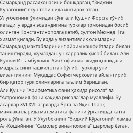
Самарқанд расадхонасини бошқарган, “Зиджий
Кўрағоний” якун топишида иштирок этган.
Улуғбекнинг ўлимидан сўнг али Қушчи Форсга кўчиб
кетади, у ердан эса эндигина турклар томонидан босиб
олинган Константинополга кетиб, султон Мехмед II га
хизмат қилади. Бу ерда у византиялик олимларни
Самарқанд мактабларининг айрим кашфиётлари билан
таништиради, жумладан, ўн карралик ҳисоб билан. Али
Қушчи Истамбулнинг Айя София масжиди қошидаги
мадрасасини ташкил этган бўлиб, турклар уни
византиянинг Муқаддас София черковига айлантириб,
бир қатор турк олимларига таълим беришган.
Али Қушчи “Арифметика фани ҳақида рисола” ва
“Астрономия фани ҳақида рисола”лар муаллифи. Бу
асарлар XVI-XVII асрларда Ўрта ва Яқин Шарқ
мамлакатларида математика фанини ўргатишда катта
роль ўйнаган. У Улуғбекнинг “Зиджий Кўрағоний” ҳамда
Ал-Кошийнинг “Самолар зина-поясига” шарҳлар ёзган.