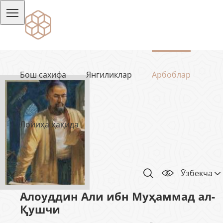
Бош сахифа
Янгиликлар
Арбоблар
Лойиҳа ҳақида
Ўзбекча
Алоуддин Али ибн Муҳаммад ал-
Қушчи