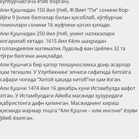
кўпбурчакгача етиб борган).
Али Қушчидан 150 йил ўтиб, Ф.Виет “Пи” сонини бор-
йўғи 9 ўнлик белгилар билан ҳисоблаб, кўпбурчак
томонлари сонини 16 жуфтини ҳосил қилади.
Али Қушчидан 250 йил ўтиб, унинг натижалари
илгарилаб кетади. 1615 йил Кёлн шаҳридан
голландиялик математик Лудольф ван Цейлен 32 та
тўғри белгини аниқлайди.
Али Қушчига бир қатор тилшуносликка доир асарлар
ҳам тегишли. У Улуғбекнинг элчиси сифатида Хитойга
сафари чоғида “Хитой ҳақида китоб”ни ҳам ёзган.
Али Қушчи 1474 йил 16 декабрь куни Истамбулда вафот
этган. У Истамбулдаги Айюба масжиди ҳузуридаги
қабристонга дафн қилинган. Масжиднинг кириш
қисмида мармар тошга “Али Қушчи – илм инсони” ёзуви
ўйиб ёзилган.