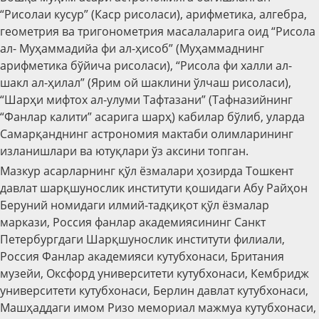
“Рисолаи кусур” (Каср рисоласи), арифметика, алгебра,
геометрия ва тригонометрия масалаларига оид “Рисола
ал- Муҳаммадийа фи ал-ҳисоб” (Муҳаммаднинг
арифметика бўйича рисоласи), “Рисола фи халли ал-
шакл ал-ҳилал” (Ярим ой шаклини ўлчаш рисоласи),
“Шарҳи мифтох ал-улуми Тафтазани” (Тафназийнинг
“Фанлар калити” асарига шарҳ) кабилар бўлиб, уларда
Самарқанднинг астрономия мактаби олимларининг
изланишлари ва ютуқлари ўз аксини топган.
Мазкур асарларнинг қўл ёзмалари ҳозирда Тошкент
давлат шарқшунослик институти қошидаги Абу Райҳон
Беруний номидаги илмий-тадқиқот қўл ёзмалар
маркази, Россия фанлар академиясининг Санкт
Петербургдаги Шарқшунослик институти филиали,
Россия Фанлар академияси кутубхонаси, Британия
музейи, Оксфорд университети кутубхонаси, Кембридж
университети кутубхонаси, Берлин давлат кутубхонаси,
Машҳаддаги имом Ризо мемориал мажмуа кутубхонаси,