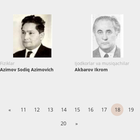
Fiziklar
Ijodkorlar va musiqachilar
Azimov Sodiq Azimovich
Akbarov Ikrom
«
11
12
13
14
15
16
17
18
19
20
»