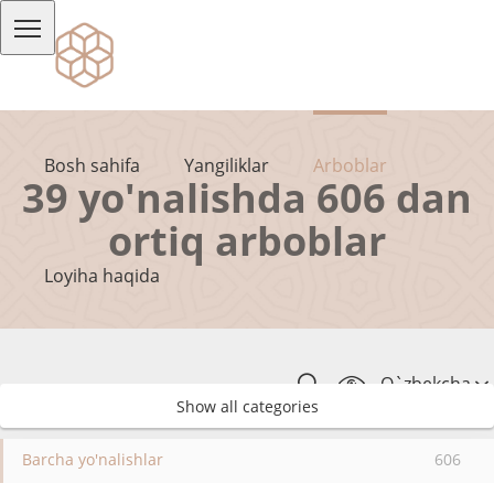
Bosh sahifa
Yangiliklar
Arboblar
39 yo'nalishda 606 dan
ortiq arboblar
Loyiha haqida
O`zbekcha
Show all categories
Barcha yo'nalishlar
606