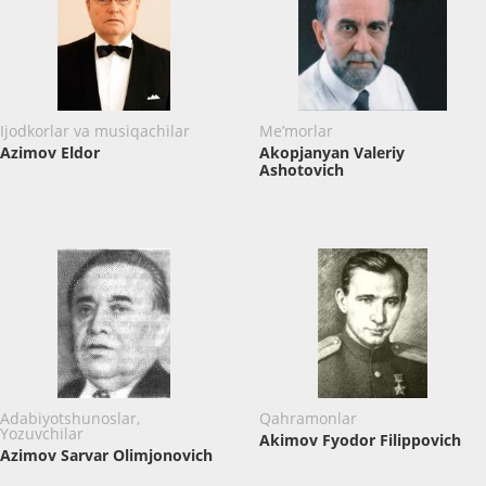
Ijodkorlar va musiqachilar
Me’morlar
Azimov Eldor
Akopjanyan Valeriy
Ashotovich
Adabiyotshunoslar,
Qahramonlar
Yozuvchilar
Akimov Fyodor Filippovich
Azimov Sarvar Olimjonovich