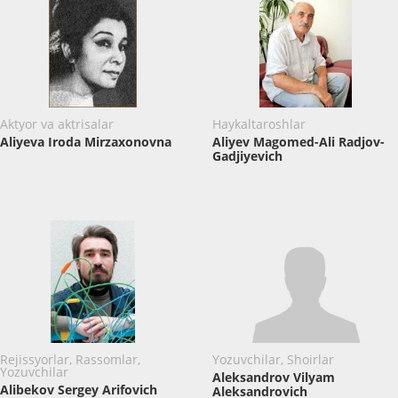
Aktyor va aktrisalar
Haykaltaroshlar
Aliyeva Iroda Mirzaxonovna
Aliyev Magomed-Ali Radjov-
Gadjiyevich
Rejissyorlar, Rassomlar,
Yozuvchilar, Shoirlar
Yozuvchilar
Aleksandrov Vilyam
Alibekov Sergey Arifovich
Aleksandrovich