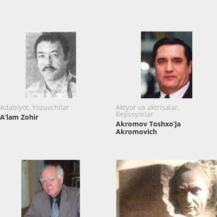
Adabiyot, Yozuvchilar
Aktyor va aktrisalar,
Rejissyorlar
A’lam Zohir
Akromov Toshxo‘ja
Akromovich