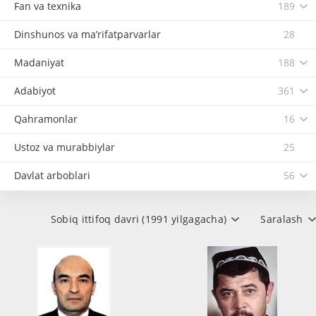
Fan va texnika
189
Dinshunos va ma’rifatparvarlar
28
Madaniyat
188
Adabiyot
361
Qahramonlar
16
Ustoz va murabbiylar
25
Davlat arboblari
56
Sobiq ittifoq davri (1991 yilgagacha)
Saralash