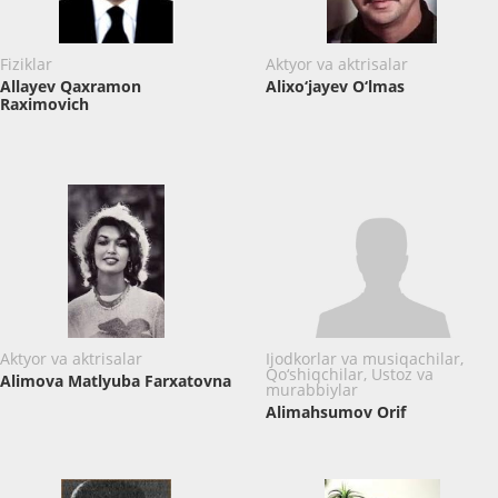
Fiziklar
Aktyor va aktrisalar
Allayev Qaxramon
Alixo‘jayev O‘lmas
Raximovich
Aktyor va aktrisalar
Ijodkorlar va musiqachilar,
Qo‘shiqchilar, Ustoz va
Alimova Matlyuba Farxatovna
murabbiylar
Alimahsumov Orif