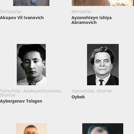
Shifokorlar
Me’morlar
Akopov Vil Ivanovich
Ayzenshteyn Ishiya
Abramovich
Tarixchilar, Adabiyotshunoslar,
Yozuvchilar, Shoirlar
Shoirlar
Oybek
Aybergenov Tolegen