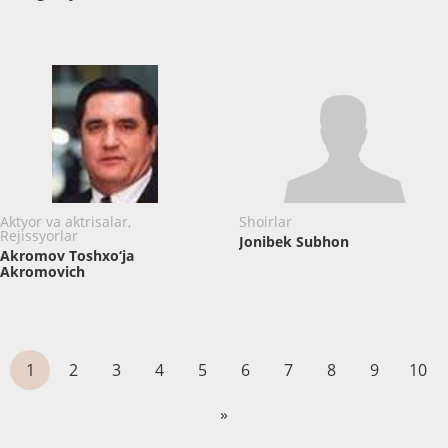
Aktyor va aktrisalar,
Shoirlar
Rejissyorlar
Jonibek Subhon
Akromov Toshxo‘ja
Akromovich
1
2
3
4
5
6
7
8
9
10
»