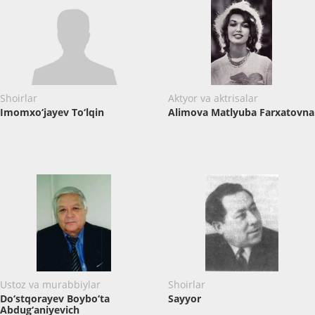
Shoirlar
Aktyor va aktrisalar
Imomxo‘jayev To‘lqin
Alimova Matlyuba Farxatovna
Ustoz va murabbiylar
Shoirlar
Do‘stqorayev Boybo‘ta
Sayyor
Abdug‘aniyevich