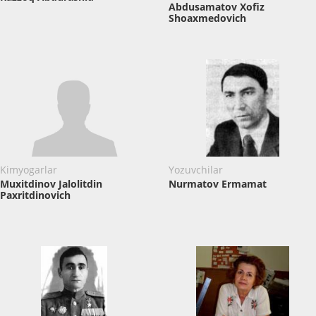
Abdusamatov Xofiz
Shoaxmedovich
Kimyogarlar
Yozuvchilar
Muxitdinov Jalolitdin
Nurmatov Ermamat
Paxritdinovich