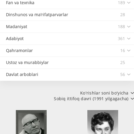
Fan va texnika
189
Dinshunos va ma’rifatparvarlar
28
Madaniyat
188
Adabiyot
361
Qahramonlar
16
Ustoz va murabbiylar
25
Davlat arboblari
56
Ko'rishlar soni bo'yicha
Sobiq ittifoq davri (1991 yilgagacha)