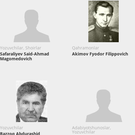
Yozuvchilar, Shoirlar
Qahramonlar
Safaraliyev Said-Ahmad
Akimov Fyodor Filippovich
Magomedovich
Yozuvchilar
Adabiyotshunoslar,
Yozuvchilar
Razzoq Abdurashid