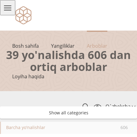
Bosh sahifa
Yangiliklar
Arboblar
39 yo'nalishda 606 dan
ortiq arboblar
Loyiha haqida
O`zbekcha
Show all categories
Barcha yo'nalishlar
606