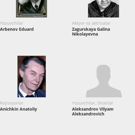
Yozuvchilar
Aktyor va aktrisalar
Arbenov Eduard
Zagurskaya Galina
Nikolayevna
Rejissyorlar
Yozuvchilar, Shoirlar
Anichkin Anatoliy
Aleksandrov Vilyam
Aleksandrovich