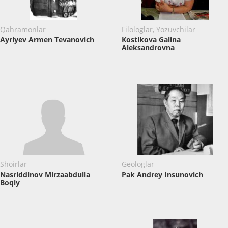
Qahramonlar
Filologlar, Yozuvchilar
Ayriyev Armen Tevanovich
Kostikova Galina
Aleksandrovna
Shoirlar
Geologlar
Nasriddinov ​Mirzaabdulla
Pak Andrey Insunovich
Boqiy