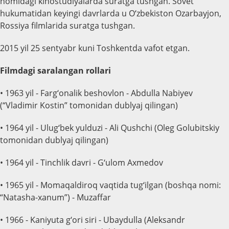
nomidagi kinostudiyalarda suratga tushgan. Sovet
hukumatidan keyingi davrlarda u O‘zbekiston Ozarbayjon,
Rossiya filmlarida suratga tushgan.
2015 yil 25 sentyabr kuni Toshkentda vafot etgan.
Filmdagi saralangan rollari
• 1963 yil - Farg‘onalik beshovlon - Abdulla Nabiyev
(“Vladimir Kostin” tomonidan dublyaj qilingan)
• 1964 yil - Ulug‘bek yulduzi - Ali Qushchi (Oleg Golubitskiy
tomonidan dublyaj qilingan)
• 1964 yil - Tinchlik davri - G‘ulom Axmedov
• 1965 yil - Momaqaldiroq vaqtida tug‘ilgan (boshqa nomi:
“Natasha-xanum”) - Muzaffar
• 1966 - Kaniyuta g‘ori siri - Ubaydulla (Aleksandr