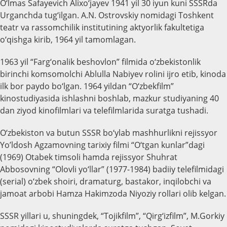
O‘lmas Safayevich Alixo‘jayev 1941 yil 30 iyun kuni SSSRda
Urganchda tug‘ilgan. A.N. Ostrovskiy nomidagi Toshkent
teatr va rassomchilik institutining aktyorlik fakultetiga
o‘qishga kirib, 1964 yil tamomlagan.
1963 yil “Farg‘onalik beshovlon” filmida o‘zbekistonlik
birinchi komsomolchi Ablulla Nabiyev rolini ijro etib, kinoda
ilk bor paydo bo‘lgan. 1964 yildan “O‘zbekfilm”
kinostudiyasida ishlashni boshlab, mazkur studiyaning 40
dan ziyod kinofilmlari va telefilmlarida suratga tushadi.
O‘zbekiston va butun SSSR bo‘ylab mashhurlikni rejissyor
Yo’ldosh Agzamovning tarixiy filmi “O‘tgan kunlar”dagi
(1969) Otabek timsoli hamda rejissyor Shuhrat
Abbosovning “Olovli yo‘llar” (1977-1984) badiiy telefilmidagi
(serial) o‘zbek shoiri, dramaturg, bastakor, inqilobchi va
jamoat arbobi Hamza Hakimzoda Niyoziy rollari olib kelgan.
SSSR yillari u, shuningdek, “Tojikfilm”, “Qirg‘izfilm”, M.Gorkiy