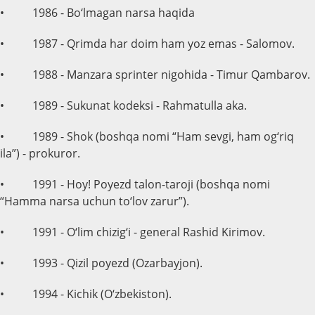
• 1986 - Bo‘lmagan narsa haqida
• 1987 - Qrimda har doim ham yoz emas - Salomov.
• 1988 - Manzara sprinter nigohida - Timur Qambarov.
• 1989 - Sukunat kodeksi - Rahmatulla aka.
• 1989 - Shok (boshqa nomi “Ham sevgi, ham og‘riq
ila”) - prokuror.
• 1991 - Hoy! Poyezd talon-taroji (boshqa nomi
“Hamma narsa uchun to‘lov zarur”).
• 1991 - O‘lim chizig‘i - general Rashid Kirimov.
• 1993 - Qizil poyezd (Ozarbayjon).
• 1994 - Kichik (O‘zbekiston).