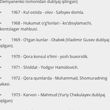
Demyanenko tomonidan dublyaj qilingan)
• 1967 - Kul ostida - olov - Safoyev domla.
• 1968 - Hukumat o‘g‘lonlari - ko‘zboylamachi,
kontslager mahbusi.
• 1969 - O‘tgan kunlar - Otabek (Vladimir Gusev dublyaj
qilgan).
• 1970 - Qora konsul o‘limi - yosh buxorolik.
• 1971 - Shiddat - Yodgor Hamidovich.
• 1972 - Qora qumlarda - Muhammad, Shomuradning
akasi.
• 1973 - Karvon – Mahmud (Yuriy Chekulayev dublyaj
qilgan)