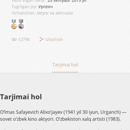
Vafot etgan sana:
25 sentyabr 2015 yil
Tug'ilgan joy:
Ургенч
Yo'nalishlar: Aktyor va aktrisalar
12798
Ulashish
Tarjimai hol
Tarjimai hol
O‘lmas Safayevich Alixo‘jayev (1941 yil 30 iyun, Urganch) —
sovet o‘zbek kino aktyori. O‘zbekiston xalq artisti (1983).