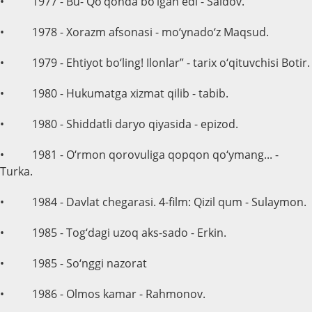
• 1977 - Bu- Qo‘qonda bo‘lgan edi - Saidov.
• 1978 - Xorazm afsonasi - mo‘ynado‘z Maqsud.
• 1979 - Ehtiyot bo‘ling! Ilonlar” - tarix o‘qituvchisi Botir.
• 1980 - Hukumatga xizmat qilib - tabib.
• 1980 - Shiddatli daryo qiyasida - epizod.
• 1981 - O‘rmon qorovuliga qopqon qo‘ymang... -
Turka.
• 1984 - Davlat chegarasi. 4-film: Qizil qum - Sulaymon.
• 1985 - Tog‘dagi uzoq aks-sado - Erkin.
• 1985 - So‘nggi nazorat
• 1986 - Olmos kamar - Rahmonov.