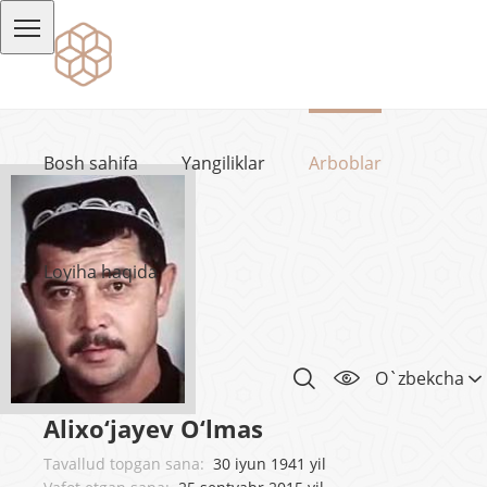
Bosh sahifa
Yangiliklar
Arboblar
Loyiha haqida
O`zbekcha
Alixo‘jayev O‘lmas
Tavallud topgan sana:
30 iyun 1941 yil