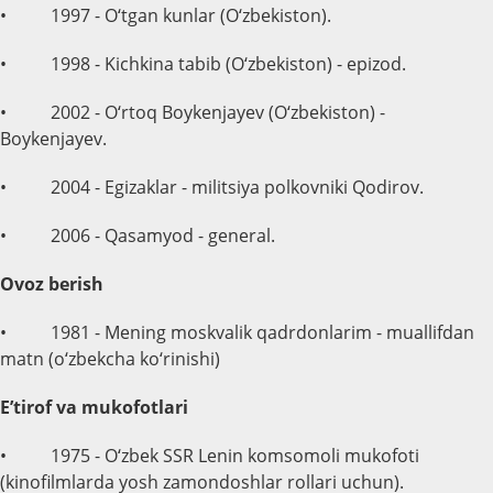
• 1997 - O‘tgan kunlar (O‘zbekiston).
• 1998 - Kichkina tabib (O‘zbekiston) - epizod.
• 2002 - O‘rtoq Boykenjayev (O‘zbekiston) -
Boykenjayev.
• 2004 - Egizaklar - militsiya polkovniki Qodirov.
• 2006 - Qasamyod - general.
Ovoz berish
• 1981 - Mening moskvalik qadrdonlarim - muallifdan
matn (o‘zbekcha ko‘rinishi)
E’tirof va mukofotlari
• 1975 - O‘zbek SSR Lenin komsomoli mukofoti
(kinofilmlarda yosh zamondoshlar rollari uchun).