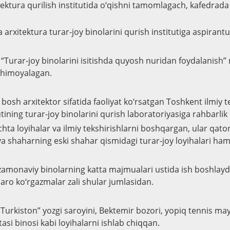
ktura qurilish institutida o‘qishni tamomlagach, kafedrada
 arxitektura turar-joy binolarini qurish institutiga aspirant
u “Turar-joy binolarini isitishda quyosh nuridan foydalanish”
i himoyalagan.
 bosh arxitektor sifatida faoliyat ko‘rsatgan Toshkent ilmiy t
utining turar-joy binolarini qurish laboratoriyasiga rahbarlik 
echta loyihalar va ilmiy tekshirishlarni boshqargan, ular qa
va shaharning eski shahar qismidagi turar-joy loyihalari ha
 zamonaviy binolarning katta majmualari ustida ish boshlayd
aro ko‘rgazmalar zali shular jumlasidan.
“Turkiston” yozgi saroyini, Bektemir bozori, yopiq tennis may
asi binosi kabi loyihalarni ishlab chiqqan.