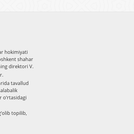
ar hokimiyati
Toshkent shahar
ing direktori V.
r.
rida tavallud
alabalik
 o‘rtasidagi
olib topilib,