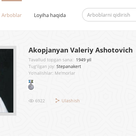
Arboblar
Loyiha haqida
Akopjanyan Valeriy Ashotovich
Tavallud topgan sana:
1949 yil
Tug'ilgan joy:
Stepanakert
Yo'nalishlar: Me’morlar
6922
Ulashish