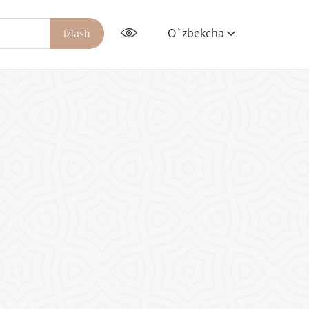
O`zbekcha
Izlash