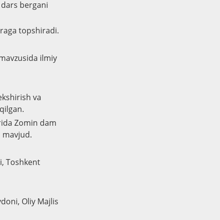
 dars bergani
uraga topshiradi.
 mavzusida ilmiy
ekshirish va
qilgan.
torida Zomin dam
m mavjud.
i, Toshkent
doni, Oliy Majlis