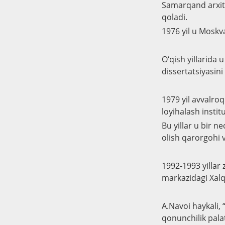
Samarqand arxite
qoladi.
1976 yil u Moskva
O‘qish yillarida 
dissertatsiyasin
1979 yil avvalroq
loyihalash instit
Bu yillar u bir n
olish qarorgohi 
1992-1993 yillar
markazidagi Xalq
A.Navoi haykali, 
qonunchilik palat