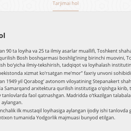
Tarjimai hol
ol
n 90 ta loyiha va 25 ta ilmiy asarlar muallifi, Toshkent shah
qurilish Bosh boshqarmasi boshlig‘ining birinchi muovini, 
ish bo‘yicha ilmiy-tekshirish, tadqiqot va loyihalash institutin
ekistonda xizmat ko‘rsatgan me’mor” faxriy unvoni sohibidi
an 1949 yil Qorabog‘ avtonom viloyatining Stepanakert shah
a Samarqand arxitektura qurilish institutiga o‘qishga kirib, t
y tanlovlarda faol qatnashgan. Madridda o‘tkazilgan talabalar
a aylangan.
chalik ilk mustaqil loyihasiga aylangan ijodiy ishi tanlovda g‘
shtixon tumanida Yodgorlik majmuasi bunyod etilgan.