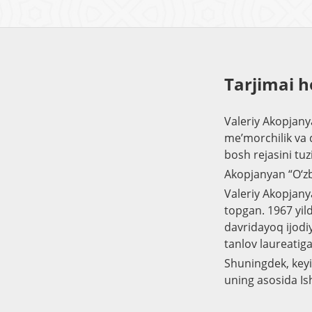
Tarjimai h
Valeriy Akopjanya
me’morchilik va 
bosh rejasini tuz
Akopjanyan “O‘zb
Valeriy Akopjany
topgan. 1967 yild
davridayoq ijodi
tanlov laureatig
Shuningdek, keyin
uning asosida I