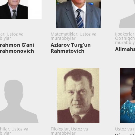
lar, Ustoz va
Matematiklar, Ustoz va
Ijodkorlar
iylar
murabbiylar
Qo‘shiqchi
murabbiy
rahmon G‘ani
Azlarov Turg‘un
Alimah
rahmonovich
Rahmatovich
hilar, Ustoz va
Filologlar, Ustoz va
Ustoz va 
iylar
murabbiylar