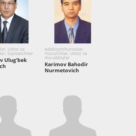
lar, Ustoz va
Adabiyotshunoslar,
ar, Siyosatchilar
Yozuvchilar, Ustoz va
murabbiylar
v Ulug‘bek
Karimov Bahodir
ich
Nurmetovich