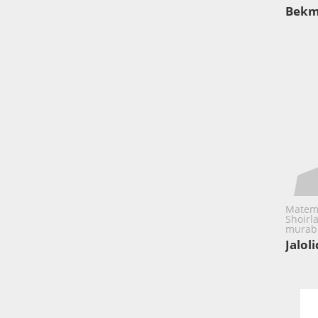
Bekm
Matema
Shoirla
murabb
Jalol