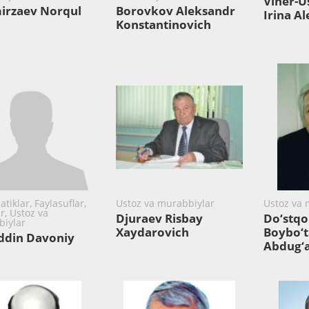
Viner-
irzaev Norqul
Borovkov Aleksandr
Irina A
Konstantinovich
tiklar, Faylasuflar,
Ustoz va murabbiylar
Ustoz va 
r, Ustoz va
Djuraev Risbay
Do‘stqo
iylar
Xaydarovich
Boybo‘t
iddin Davoniy
Abdug‘a