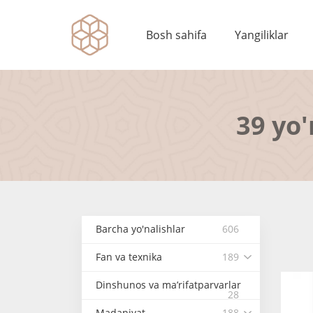
Bosh sahifa
Yangiliklar
39 yo'
Barcha yo'nalishlar
606
Fan va texnika
189
Dinshunos va ma’rifatparvarlar
28
Madaniyat
188