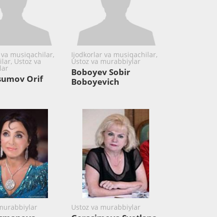
 va musiqachilar,
Ijodkorlar va musiqachilar,
lar, Ustoz va
Ustoz va murabbiylar
lar
Boboyev Sobir
sumov Orif
Boboyevich
murabbiylar
Ustoz va murabbiylar