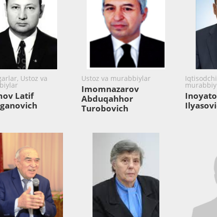
arlar, Ustoz va
Ustoz va murabbiylar
Iqtisodchi
iylar
murabbiyl
Imomnazarov
ov Latif
Inoyato
Abduqahhor
aganovich
Ilyasov
Turobovich