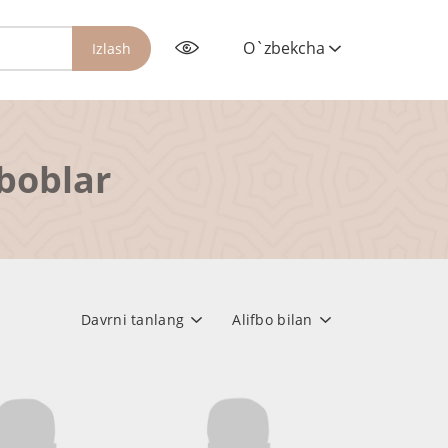
O`zbekcha
Izlash
rboblar
Davrni tanlang
Alifbo bilan