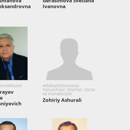
Usmanova
Gerasimova Svetlana
leksandrovna
Ivanovna
murabbiylar
Adabiyotshunoslar,
Yozuvchilar, Shoirlar, Ustoz
rayev
va murabbiylar
a
Zohiriy Ashurali
niyevich