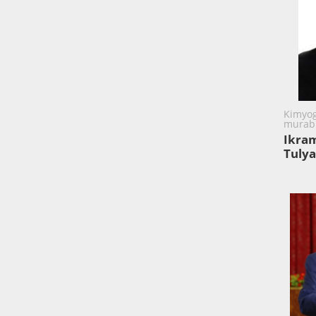
Kimyog
murabb
Ikram
Tuly