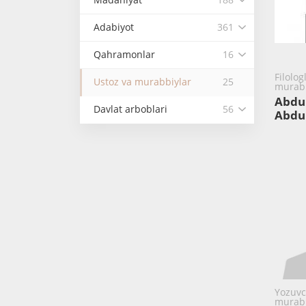
Adabiyot
361
Qahramonlar
16
Filolog
Ustoz va murabbiylar
25
murabb
Abdu
Davlat arboblari
56
Abdu
Yozuvc
murabb