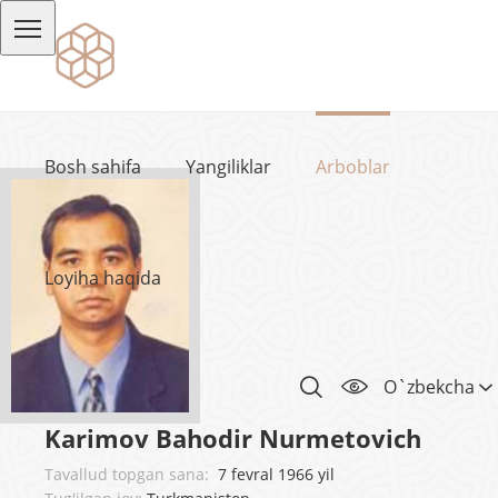
Bosh sahifa
Yangiliklar
Arboblar
Loyiha haqida
O`zbekcha
Karimov Bahodir Nurmetovich
Tavallud topgan sana:
7 fevral 1966 yil