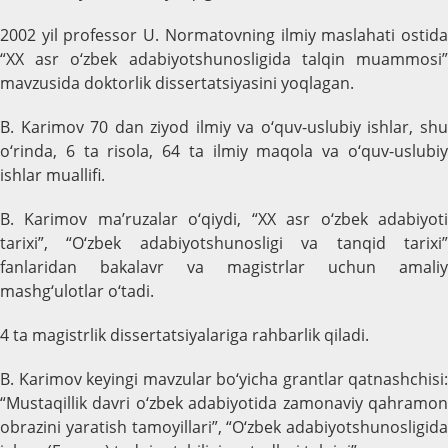
2002 yil professor U. Normatovning ilmiy maslahati ostida
“XX asr o‘zbek adabiyotshunosligida talqin muammosi”
mavzusida doktorlik dissertatsiyasini yoqlagan.
B. Karimov 70 dan ziyod ilmiy va o‘quv-uslubiy ishlar, shu
o‘rinda, 6 ta risola, 64 ta ilmiy maqola va o‘quv-uslubiy
ishlar muallifi.
B. Karimov ma’ruzalar o‘qiydi, “XX asr o‘zbek adabiyoti
tarixi”, “O‘zbek adabiyotshunosligi va tanqid tarixi”
fanlaridan bakalavr va magistrlar uchun amaliy
mashg‘ulotlar o‘tadi.
4 ta magistrlik dissertatsiyalariga rahbarlik qiladi.
B. Karimov keyingi mavzular bo‘yicha grantlar qatnashchisi:
“Mustaqillik davri o‘zbek adabiyotida zamonaviy qahramon
obrazini yaratish tamoyillari”, “O‘zbek adabiyotshunosligida