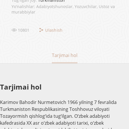
Tug'ilgan joy:
Turkmaniston
Yo'nalishlar: Adabiyotshunoslar, Yozuvchilar, Ustoz va
murabbiylar
10801
Ulashish
Tarjimai hol
Tarjimai hol
Karimov Bahodir Nurmetovich 1966 yilning 7 fevralida
Turkmaniston Respublikasining Toshhovuz viloyati
Tozayormish qishlog‘ida tug‘ilgan. O‘zbek adabiyoti
kafedrasida XX asr o‘zbek adabiyoti tarixi, o‘zbek