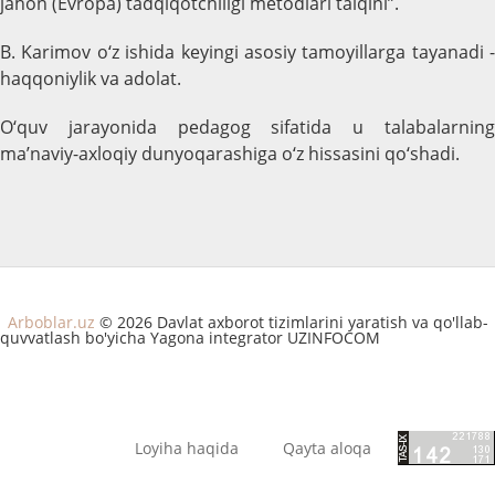
jahon (Evropa) tadqiqotchiligi metodlari talqini”.
B. Karimov o‘z ishida keyingi asosiy tamoyillarga tayanadi -
haqqoniylik va adolat.
O‘quv jarayonida pedagog sifatida u talabalarning
ma’naviy-axloqiy dunyoqarashiga o‘z hissasini qo‘shadi.
Arboblar.uz
© 2026 Davlat axborot tizimlarini yaratish va qo'llab-
quvvatlash bo'yicha Yagona integrator UZINFOCOM
Loyiha haqida
Qayta aloqa