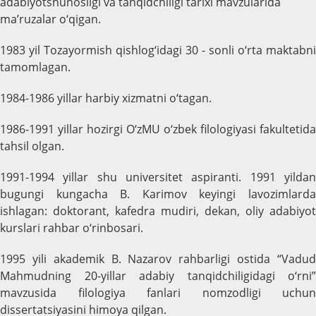
adabiyotshunosligi va tanqidchiligi tarixi mavzularida
ma’ruzalar o‘qigan.
1983 yil Tozayormish qishlog‘idagi 30 - sonli o‘rta maktabni
tamomlagan.
1984-1986 yillar harbiy xizmatni o‘tagan.
1986-1991 yillar hozirgi O‘zMU o‘zbek filologiyasi fakultetida
tahsil olgan.
1991-1994 yillar shu universitet aspiranti. 1991 yildan
bugungi kungacha B. Karimov keyingi lavozimlarda
ishlagan: doktorant, kafedra mudiri, dekan, oliy adabiyot
kurslari rahbar o‘rinbosari.
1995 yili akademik B. Nazarov rahbarligi ostida “Vadud
Mahmudning 20-yillar adabiy tanqidchiligidagi o‘rni”
mavzusida filologiya fanlari nomzodligi uchun
dissertatsiyasini himoya qilgan.