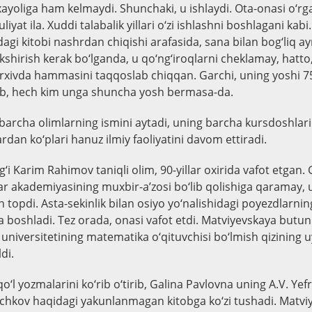
xayoliga ham kelmaydi. Shunchaki, u ishlaydi. Ota-onasi o‘rg
liyat ila. Xuddi talabalik yillari o‘zi ishlashni boshlagani kabi
agi kitobi nashrdan chiqishi arafasida, sana bilan bog‘liq a
kshirish kerak bo‘lganda, u qo‘ng‘iroqlarni cheklamay, hat
, arxivda hammasini taqqoslab chiqqan. Garchi, uning yoshi 7
rab, hech kim unga shuncha yosh bermasa-da.
barcha olimlarning ismini aytadi, uning barcha kursdoshlari
ardan ko‘plari hanuz ilmiy faoliyatini davom ettiradi.
g‘i Karim Rahimov taniqli olim, 90-yillar oxirida vafot etgan.
ar akademiyasining muxbir-a’zosi bo‘lib qolishiga qaramay,
 topdi. Asta-sekinlik bilan osiyo yo‘nalishidagi poyezdlarnin
ta boshladi. Tez orada, onasi vafot etdi. Matviyevskaya butu
universitetining matematika o‘qituvchisi bo‘lmish qizining u
di.
o‘l yozmalarini ko‘rib o‘tirib, Galina Pavlovna uning A.V. Ye
chkov haqidagi yakunlanmagan kitobga ko‘zi tushadi. Matvi