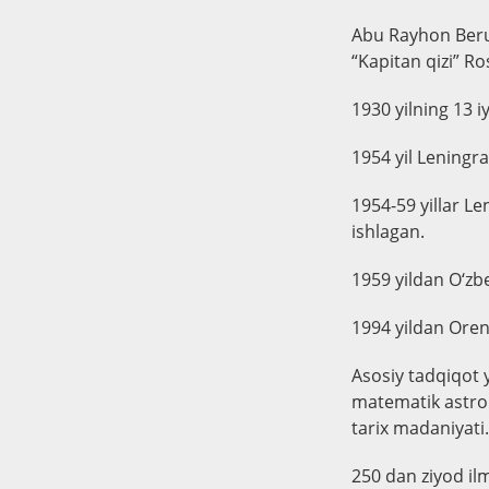
Abu Rayhon Berun
“Kapitan qizi” Ro
1930 yilning 13 
1954 yil Leningra
1954-59 yillar Le
ishlagan.
1959 yildan O‘zb
1994 yildan Oren
Asosiy tadqiqot 
matematik astrono
tarix madaniyati.
250 dan ziyod ilm