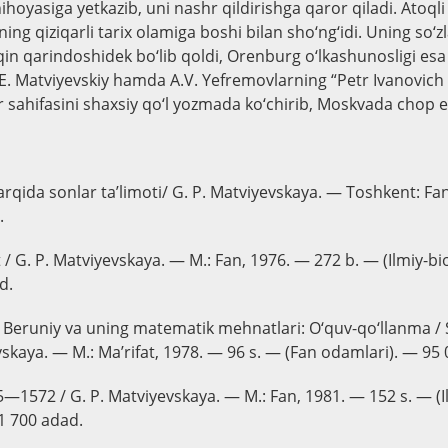
nihoyasiga yetkazib, uni nashr qildirishga qaror qiladi. Atoq
ing qiziqarli tarix olamiga boshi bilan sho‘ng‘idi. Uning so‘zla
in qarindoshidek bo‘lib qoldi, Orenburg o‘lkashunosligi esa 
P.E. Matviyevskiy hamda A.V. Yefremovlarning “Petr Ivanovich
r sahifasini shaxsiy qo‘l yozmada ko‘chirib, Moskvada chop et
harqida sonlar ta’limoti/ G. P. Matviyevskaya. — Toshkent: Fa
.
 / G. P. Matviyevskaya. — M.: Fan, 1976. — 272 b. — (Ilmiy-bio
d.
Beruniy va uning matematik mehnatlari: O‘quv-qo‘llanma / S.
vskaya. — M.: Ma’rifat, 1978. — 96 s. — (Fan odamlari). — 95
—1572 / G. P. Matviyevskaya. — M.: Fan, 1981. — 152 s. — (Il
1 700 adad.