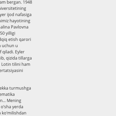
rdam bergan. 1948
iversitetining
er ijod nafasiga
nimiz hayotining
 Galina Pavlovna
0 yilligi
qiq etish qarori
sh uchun u
 qiladi. Eyler
b, qizida tillarga
 Lotin tilini ham
ertatsiyasini
zbekka turmushga
tematika
an... Mening
l o‘sha yerda
 ko‘milishdan