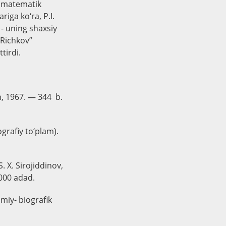
li matematik
riga ko‘ra, P.I.
- uning shaxsiy
 Richkov”
tirdi.
n, 1967. — 344 b.
grafiy to‘plam).
 X. Sirojiddinov,
 000 adad.
miy- biografik