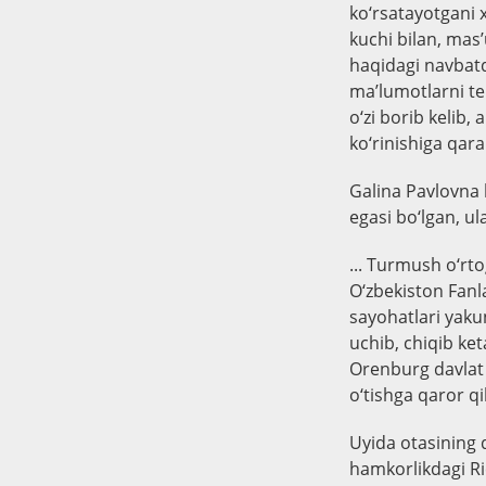
ko‘rsatayotgani 
kuchi bilan, mas’u
haqidagi navbatd
ma’lumotlarni te
o‘zi borib kelib
ko‘rinishiga qa
Galina Pavlovna 
egasi bo‘lgan, ul
... Turmush o‘rto
O‘zbekiston Fanl
sayohatlari yakun
uchib, chiqib ke
Orenburg davlat 
o‘tishga qaror qil
Uyida otasining q
hamkorlikdagi Ri