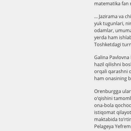
matematika fan 
... Jazirama va 
yuk tugunlari, ni
odamlar, umuman 
yerda ham ishlab
Toshketdagi turm
Galina Pavlovna M
hazil qilishni bo
orqali qarashni q
ham onasining bi
Orenburgga ular 
o‘qishini tamoml
ona-bola qochoq 
istiqomat qilayo
maktabida to‘rti
Pelageya Yefremo