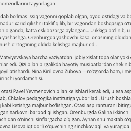
nomzodlarini tayyorlagan.
chidab bo‘lmas issiq vagonni qoplab olgan, oyoq ostidagi va 
madur xarid qilishni taklif qilib, bir vagondan boshqasiga o‘t
olganda, katta eskibozorga aylangan... U ikkiga bo‘linib, 
 yashashga, Orenburgda yashovchi kasal onasining oldidan i
ush o‘rtog‘ining oldida kelishga majbur edi.
atviyevskaya barcha vaziyatdan ijobiy xislat topa olar yoki 
shlar edi. Qizi bilan birgalikda hayotiy musibatlardan chekinib
oyillatishardi. Nina Kirillovna Zubova —ro‘zg‘orda ham, ilmiy
rinchi yordamchisi.
otasi Pavel Yevmenovich bilan kelishlari kerak edi, u esa a
ab, Chkalov pedagogika institutiga yuboriladi. Urush boshlan
kabi ketishga majbur bo‘lishgan. Otasi aspiranturani bitirg
tgan Xarkovni barbod qilishgan. Orenburgda Galina ikkinchi 
nchidan o‘ninchi sinflargacha o‘qigan. Aynan shu maktab o‘q
vna Lisova iqtidorli o‘quvchining sinchkov aqli va yuragid