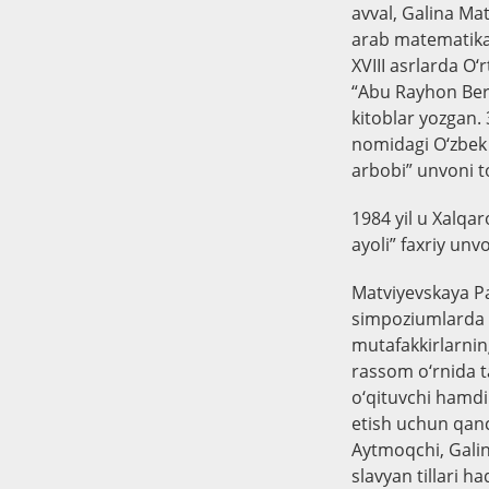
avval, Galina Mat
arab matematikas
XVIII asrlarda O‘
“Abu Rayhon Beru
kitoblar yozgan.
nomidagi O‘zbek 
arbobi” unvoni t
1984 yil u Xalqar
ayoli” faxriy unvo
Matviyevskaya Pa
simpoziumlarda i
mutafakkirlarnin
rassom o‘rnida ta
o‘qituvchi hamdi
etish uchun qanc
Aytmoqchi, Galina
slavyan tillari h