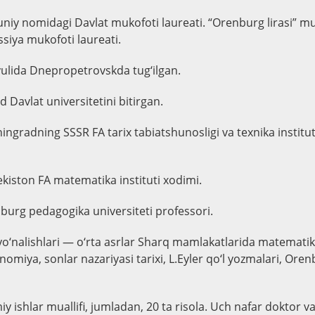
iy nomidagi Davlat mukofoti laureati. “Orenburg lirasi” mu
ssiya mukofoti laureati.
iyulida Dnepropetrovskda tug‘ilgan.
d Davlat universitetini bitirgan.
ningradning SSSR FA tarix tabiatshunosligi va texnika institut
ekiston FA matematika instituti xodimi.
burg pedagogika universiteti professori.
yo‘nalishlari — o‘rta asrlar Sharq mamlakatlarida matematika
miya, sonlar nazariyasi tarixi, L.Eyler qo‘l yozmalari, Oren
iy ishlar muallifi, jumladan, 20 ta risola. Uch nafar doktor va 