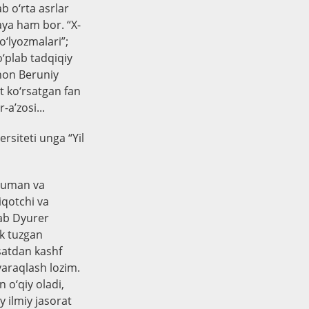
b o‘rta asrlar
aya ham bor. “X-
o‘lyozmalari”;
‘plab tadqiqiy
yhon Beruniy
t ko‘rsatgan fan
a’zosi...
rsiteti unga “Yil
njuman va
iqotchi va
lab Dyurer
ik tuzgan
‘satdan kashf
araqlash lozim.
 o‘qiy oladi,
y ilmiy jasorat