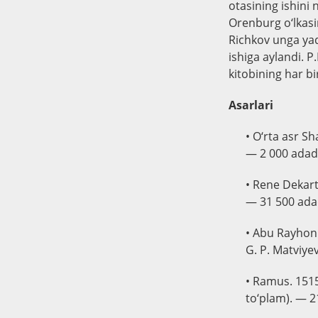
otasining ishini 
Orenburg o‘lkasin
Richkov unga yaq
ishiga aylandi. 
kitobining har bi
Asarlari
• O‘rta asr S
— 2 000 adad
• Rene Dekart
— 31 500 ada
• Abu Rayhon 
G. P. Matviye
• Ramus. 1515
to‘plam). — 2