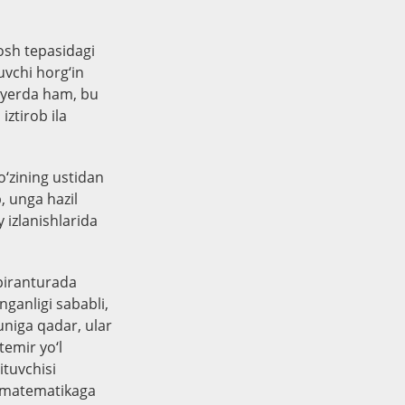
bosh tepasidagi
uvchi horg‘in
u yerda ham, bu
ztirob ila
o‘zining ustidan
, unga hazil
 izlanishlarida
spiranturada
ganligi sababli,
uniga qadar, ular
temir yo‘l
ituvchisi
a matematikaga