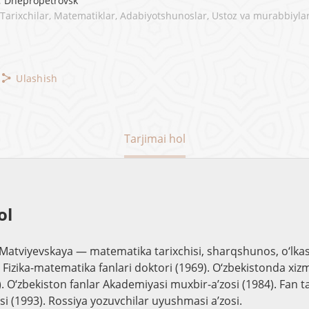
:
Dnepropetrovsk
: Tarixchilar, Matematiklar, Adabiyotshunoslar, Ustoz va murabbiyla
Ulashish
Tarjimai hol
ol
Matviyevskaya — matematika tarixchisi, sharqshunos, o‘lka
Fizika-matematika fanlari doktori (1969). O‘zbekistonda xiz
. O‘zbekiston fanlar Akademiyasi muxbir-a’zosi (1984). Fan ta
si (1993). Rossiya yozuvchilar uyushmasi a’zosi.