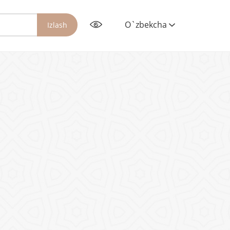
O`zbekcha
Izlash