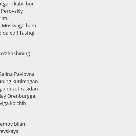
atgani kabi, bor
. Perovskiy
yrim
to, Moskvaga ham
5 da edi! Tashqi
 o‘z kasbining
 Galina Pavlovna
 uning kutilmagan
g xidi xotirasidan
nlay Orenburgga,
yiga ko‘chib
fremov bilan
yevskaya