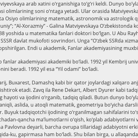
viyevskaya arab xatini o‘rganishiga to‘g‘ri keldi. Dunyo bo’yla
i olimlarining soni o‘ntaga yetadi. Ular orasida Matviyevsk
rta Osiyo olimlarining matematik, astronomik va astrologik q
niy”; “Al-Xorazmiy” - Galina Matviyevskaya O‘zbekistonda ko
 38 yoshida u matematika fanlari doktori bo‘lgan. U Abu Ra
SSSR davlat mukofoti sovrindori. Unga “O‘zbek SSRda xizma
opshirilgan. Endi u akademik, Fanlar akademiyasining muxbir-
o fanlar akademiyasi akademiki bo‘ladi. 1992 yil Kembrij unive
nini beradi. 1992 yil esa “Yil odami” bo‘ladi.
rij, Buxarest, Damashq kabi bir qator joylardagi xalqaro a
shtirok etadi. Zаvq ilа Rene Dekart, Albert Dyurer kabi tadq
g hayoti va ijodini o‘rganib, tadqiq qiladi. Butun dunyo bo‘y
niqli, aslida, u atoqli matematik, geometriya bo‘yicha darsl
r. Buyuk tadqiqotchi ijodining o‘rganilmagan sahifalarini to
hadan-qancha ma’lumotlarni o‘qish, ko‘plab adabiyotlarni v
 Pavlovna deyarli, barcha ovrupa tillaridagi adabiyotni erkin
aqida-ku, gapirmasa ham bo‘ladi. Shu bilan birga, u allaqanda