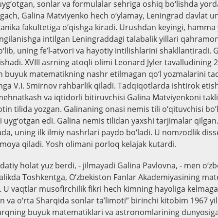
 uyg‘otgan, sonlar va formulalar sehriga oshiq bo‘lishda yo
irgach, Galina Matviyenko hech o‘ylamay, Leningrad davlat un
ika fakultetiga o‘qishga kiradi. Urushdan keyingi, hamma y
gilanishga intilgan Leningraddagi talabalik yillari qahramo
lib, uning fe’l-atvori va hayotiy intilishlarini shakllantiradi.
ishadi. XVIII asrning atoqli olimi Leonard Jyler tavalludining 25
 buyuk matematikning nashr etilmagan qo‘l yozmalarini tad
shga V.I. Smirnov rahbarlik qiladi. Tadqiqotlarda ishtirok eti
ehnatkash va iqtidorli bitiruvchisi Galina Matviyenkoni taklif
tin tilida yozgan. Galinaning onasi nemis tili o‘qituvchisi bo’li
i uyg‘otgan edi. Galina nеmis tilidan yaxshi tarjimalar qilgan.
ada, uning ilk ilmiy nashrlari paydo bo‘ladi. U nomzodlik diss
moya qiladi. Yosh olimani porloq kelajak kutardi.
atiy holat yuz berdi, - jilmayadi Galina Pavlovna, - men o‘
galikda Toshkentga, O‘zbekiston Fanlar Akademiyasining ma
k. U vaqtlar musofirchilik fikri hech kimning hayoliga kelmag
in va o‘rta Sharqida sonlar ta’limoti” birinchi kitobim 1967 yi
arqning buyuk matematiklari va astronomlarining dunyosiga