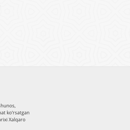
r
shunos,
mat ko‘rsatgan
rixi Xalqaro