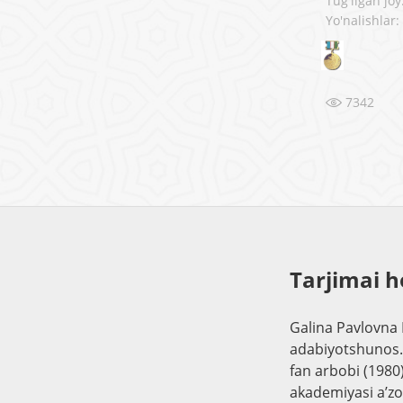
Tug'ilgan joy
Yo'nalishlar
7342
Tarjimai h
Galina Pavlovna 
adabiyotshunos. 
fan arbobi (1980)
akademiyasi a’zo