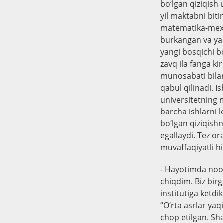
bo‘lgan qiziqish
yil maktabni bit
matematika-mexan
burkangan va yan
yangi bosqichi bo‘
zavq ila fanga kir
munosabati bilan
qabul qilinadi. I
universitetning m
barcha ishlarni lo
bo‘lgan qiziqishn
egallaydi. Tez or
muvaffaqiyatli hi
- Hayotimda nood
chiqdim. Biz bir
institutiga ketdi
“O‘rta asrlar yaq
chop etilgan. Sh