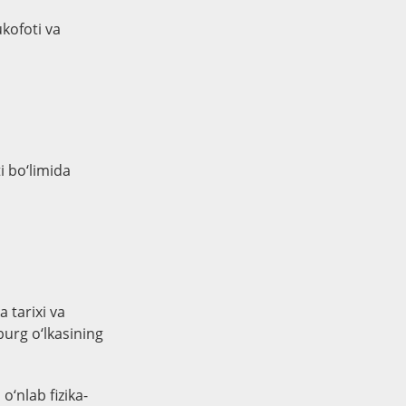
kofoti va
i bo‘limida
 tarixi va
burg o‘lkasining
o‘nlab fizika-