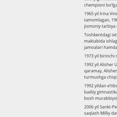
chempioni bo‘lg
1965 yil Irina V
tamomlagan, 1969
jismoniy tarbiya
Toshkentdagi ixti
maktabida ishlag
jamoalari hamda 
1973 yil birinchi
1992 yil Alisher
qaramay, Alisher
turmushga chiqis
1992 yildan e’ti
badiiy gimnastik
bosh murabbiysi 
2006 yil Sankt-P
saqlash Milliy da