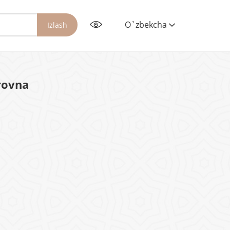
O`zbekcha
Izlash
rovna