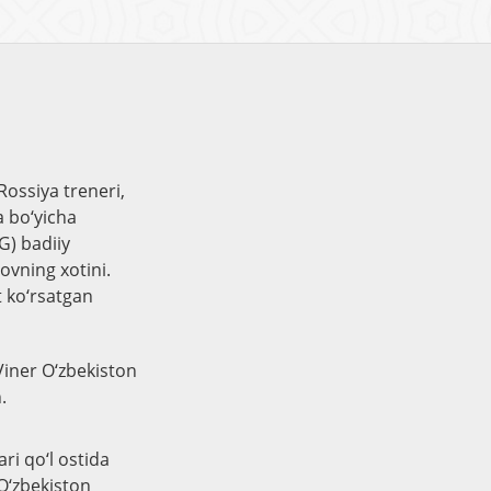
ossiya treneri,
a bo‘yicha
G) badiiy
ovning xotini.
t ko‘rsatgan
Viner O‘zbekiston
.
i qo‘l ostida
 O‘zbekiston