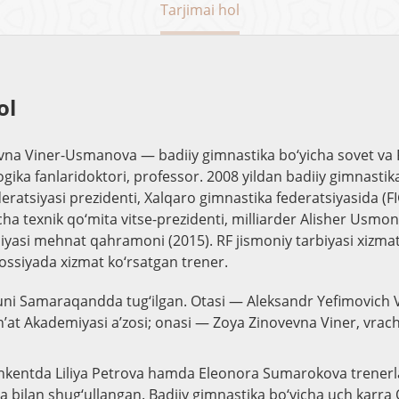
Tarjimai hol
ol
vna Viner-Usmanova — badiiy gimnastika bo‘yicha sovet va R
ika fanlaridoktori, professor. 2008 yildan badiiy gimnastik
eratsiyasi prezidenti, Xalqaro gimnastika federatsiyasida (FI
cha texnik qo‘mita vitse-prezidenti, milliarder Alisher Usmon
iyasi mehnat qahramoni (2015). RF jismoniy tarbiyasi xizma
Rossiyada xizmat ko‘rsatgan trener.
 kuni Samaraqandda tug‘ilgan. Otasi — Aleksandr Yefimovich 
n’at Akademiyasi a’zosi; onasi — Zoya Zinovevna Viner, vrach
kentda Liliya Petrova hamda Eleonora Sumarokova trenerlar
ka bilan shug‘ullangan. Badiiy gimnastika bo‘yicha uch karra