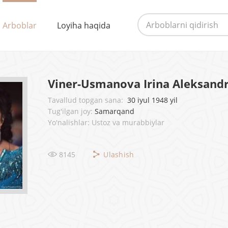
Arboblar
Loyiha haqida
Viner-Usmanova Irina Aleksand
Tavallud topgan sana:
30 iyul 1948 yil
Tug'ilgan joy:
Samarqand
Yo'nalishlar: Ustoz va murabbiylar
8145
Ulashish