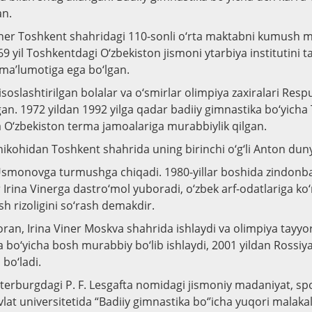
an.
inner Toshkent shahridagi 110-sonli o‘rta maktabni kumush m
 yil Toshkentdagi O‘zbekiston jismoni ytarbiya institutini 
 ma’lumotiga ega bo‘lgan.
soslashtirilgan bolalar va o‘smirlar olimpiya zaxiralari Resp
an. 1972 yildan 1992 yilga qadar badiiy gimnastika bo‘yich
O‘zbekiston terma jamoalariga murabbiylik qilgan.
 nikohidan Toshkent shahrida uning birinchi o‘g‘li Anton dun
 Usmonovga turmushga chiqadi. 1980-yillar boshida zindonba
 Irina Vinerga dastro‘mol yuboradi, o‘zbek arf-odatlariga ko
h rizoligini so‘rash demakdir.
boran, Irina Viner Moskva shahrida ishlaydi va olimpiya tayyo
a bo‘yicha bosh murabbiy bo‘lib ishlaydi, 2001 yildan Rossi
bo‘ladi.
eterburgdagi P. F. Lesgafta nomidagi jismoniy madaniyat, spo
vlat universitetida “Badiiy gimnastika bo‘’icha yuqori malakal