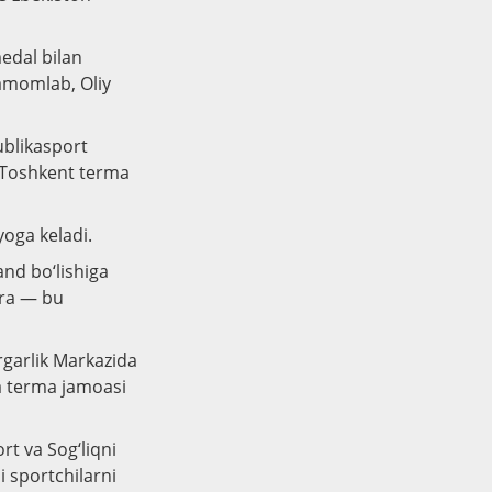
edal bilan
tamomlab, Oliy
ublikasport
a Toshkent terma
yoga keladi.
nd bo‘lishiga
‘ra — bu
rgarlik Markazida
ya terma jamoasi
rt va Sog‘liqni
i sportchilarni