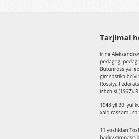
Tarjimai h
Irina Aleksandro
pedagog, pedagog
Butunrossiya fed
gimnastika bo‘yi
Rossiya Federats
ishchisi (1997). 
1948 yil 30 iyul
xalq rassomi, sa
11 yoshidan Tosh
badiiy gimnasiti