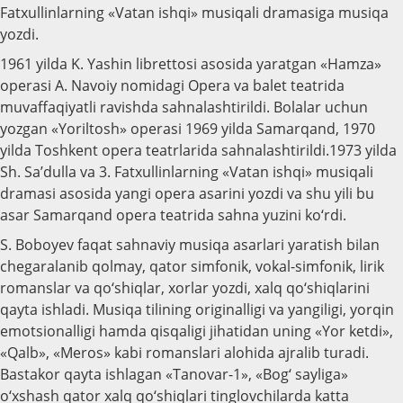
Fatxullinlarning «Vatan ishqi» musiqali dramasiga musiqa
yozdi.
1961 yilda K. Yashin librettosi asosida yaratgan «Hamza»
operasi A. Navoiy nomidagi Opera va balet teatrida
muvaffaqiyatli ravishda sahnalashtirildi. Bolalar uchun
yozgan «Yoriltosh» operasi 1969 yilda Samarqand, 1970
yilda Toshkent opera teatrlarida sahnalashtirildi.1973 yilda
Sh. Sa’dulla va 3. Fatxullinlarning «Vatan ishqi» musiqali
dramasi asosida yangi opera asarini yozdi va shu yili bu
asar Samarqand opera teatrida sahna yuzini ko‘rdi.
S. Boboyev faqat sahnaviy musiqa asarlari yaratish bilan
chegaralanib qolmay, qator simfonik, vokal-simfonik, lirik
romanslar va qo‘shiqlar, xorlar yozdi, xalq qo‘shiqlarini
qayta ishladi. Musiqa tilining originalligi va yangiligi, yorqin
emotsionalligi hamda qisqaligi jihatidan uning «Yor ketdi»,
«Qalb», «Meros» kabi romanslari alohida ajralib turadi.
Bastakor qayta ishlagan «Tanovar-1», «Bog‘ sayliga»
o‘xshash qator xalq qo‘shiqlari tinglovchilarda katta