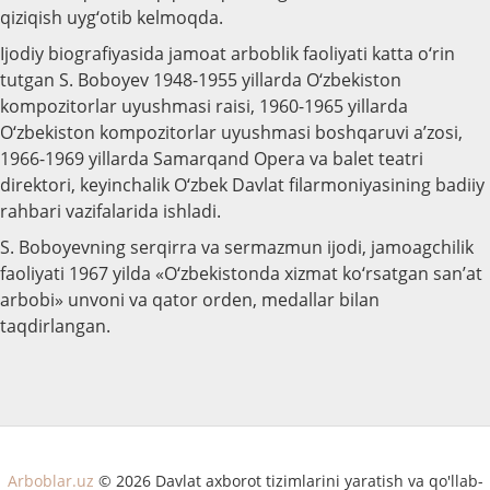
qiziqish uyg‘otib kelmoqda.
Ijodiy biografiyasida jamoat arboblik faoliyati katta o‘rin
tutgan S. Boboyev 1948-1955 yillarda O‘zbekiston
kompozitorlar uyushmasi raisi, 1960-1965 yillarda
O‘zbekiston kompozitorlar uyushmasi boshqaruvi a’zosi,
1966-1969 yillarda Samarqand Opera va balet teatri
direktori, keyinchalik O‘zbek Davlat filarmoniyasining badiiy
rahbari vazifalarida ishladi.
S. Boboyevning serqirra va sermazmun ijodi, jamoagchilik
faoliyati 1967 yilda «O‘zbekistonda xizmat ko‘rsatgan san’at
arbobi» unvoni va qator orden, medallar bilan
taqdirlangan.
Arboblar.uz
© 2026 Davlat axborot tizimlarini yaratish va qo'llab-