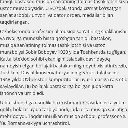
taniqli bastakor, musiqa san’atining tolmas tashkilotchisi va
ustoz murabbiysidir. U «O‘zbekistonda xizmat ko‘rsatgan
san’at arbobi» unvoni va qator orden, medallar bilan
taqdirlangan.
O‘zbekistonda professional musiqa san’atining shakllanishi
va rivojiga munosib hissa qo‘shgan taniqli bastakor,
musiqa san’atining tolmas tashkilotchisi va ustoz
murabbiysi Sobir Boboyev 1920 yilda Toshkentda tug‘ilgan.
Katta iste’dod sohibi ekanligini talabalik davridayoq
namoyish etgan bo‘lajak bastakorning noyob xislatini sezib,
Toshkent Davlat konservatoriyasining 5-kurs talabasini
1948 yilda O‘zbekiston kompozitorlar uyushmasiga rais etib
saylaydilar. Bu bo‘lajak bastakorga bo‘lgan juda katta
ishonch va umid edi.
U bu ishonchga osonlikcha erishmadi. Otasidan erta yetim
qolib, bolalar uyida tarbiyalandi, juda erta musiqa san’atiga
mehr qo‘ydi. Taqdir uni ulkan musiqa arbobi, professor Ye.
Ye. Romanovskiyga uchrashtirdi.