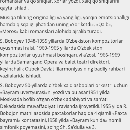
romanslar va qo‘shiqlar, xorlar yozdi, xalq qo‘shiqlarini
qayta ishladi.
Musiqa tilining originalligi va yangiligi, yorqin emotsionalligi
hamda qisqaligi jihatidan uning «Yor ketdi», «Qalb»,
«Meros» kabi romanslari alohida ajralib turadi.
S. Boboyev 1948-1955 yillarda O‘zbekiston kompozitorlar
uyushmasi raisi, 1960-1965 yillarda O‘zbekiston
kompozitorlar uyushmasi boshqaruvi a’zosi, 1966-1969
yillarda Samarqand Opera va balet teatri direktori,
keyinchalik O‘zbek Davlat filarmoniyasining badiiy rahbari
vazifalarida ishladi.
S. Boboyev 50-yillarda o‘zbek xalq asboblari orkestri uchun
«Bayram uvertyurasi»ni yozdi va bu asar1951 yilda
Moskvada bo‘lib o‘tgan o‘zbek adabiyoti va san’ati
Dekadasida muvaffaqiyatli ravishda ijroyetildi.1955 yilda R.
Bobojon matni asosida paxtakorlar haqida 4 qismli «Paxta
bayrami» kontatasini,1958 yilda «Bayram kunida» nomli
simfonik poyemasini, so‘ng Sh. Sa’dulla va 3.