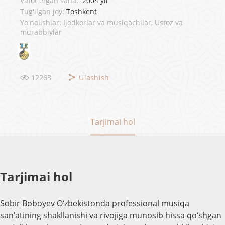
Vafot etgan sana:
2004 yil
Tug'ilgan joy:
Toshkent
Yo'nalishlar: Ijodkorlar va musiqachilar, Ustoz va
murabbiylar
12263
Ulashish
Tarjimai hol
Tarjimai hol
Sobir Boboyev O‘zbekistonda professional musiqa
san’atining shakllanishi va rivojiga munosib hissa qo‘shgan