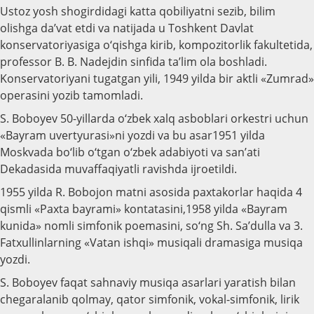
Ustoz yosh shogirdidagi katta qobiliyatni sezib, bilim
olishga da’vat etdi va natijada u Toshkent Davlat
konservatoriyasiga o‘qishga kirib, kompozitorlik fakultetida,
professor B. B. Nadejdin sinfida ta’lim ola boshladi.
Konservatoriyani tugatgan yili, 1949 yilda bir aktli «Zumrad»
operasini yozib tamomladi.
S. Boboyev 50-yillarda o‘zbek xalq asboblari orkestri uchun
«Bayram uvertyurasi»ni yozdi va bu asar1951 yilda
Moskvada bo‘lib o‘tgan o‘zbek adabiyoti va san’ati
Dekadasida muvaffaqiyatli ravishda ijroetildi.
1955 yilda R. Bobojon matni asosida paxtakorlar haqida 4
qismli «Paxta bayrami» kontatasini,1958 yilda «Bayram
kunida» nomli simfonik poemasini, so‘ng Sh. Sa’dulla va 3.
Fatxullinlarning «Vatan ishqi» musiqali dramasiga musiqa
yozdi.
S. Boboyev faqat sahnaviy musiqa asarlari yaratish bilan
chegaralanib qolmay, qator simfonik, vokal-simfonik, lirik