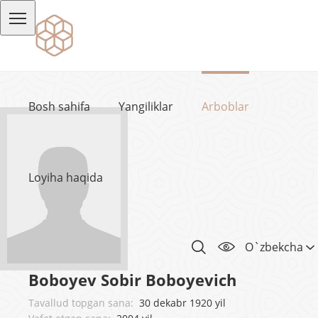
Bosh sahifa
Yangiliklar
Arboblar
Loyiha haqida
O`zbekcha
Boboyev Sobir Boboyevich
Tavallud topgan sana:
30 dekabr 1920 yil