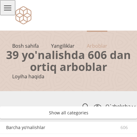
Bosh sahifa
Yangiliklar
Arboblar
39 yo'nalishda 606 dan
ortiq arboblar
Loyiha haqida
O`zbekcha
Show all categories
Barcha yo'nalishlar
606