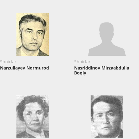
Shoirlar
Shoirlar
Narzullayev Normurod
Nasriddinov ​Mirzaabdulla
Boqiy