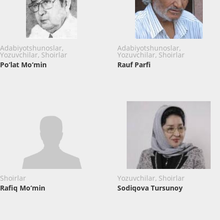
Adabiyotshunoslar,
Adabiyotshunoslar,
Yozuvchilar, Shoirlar
Yozuvchilar, Shoirlar
Po‘lat Mo‘min
Rauf Parfi
Shoirlar
Yozuvchilar, Shoirlar
Rafiq Mo‘min
Sodiqova Tursunoy