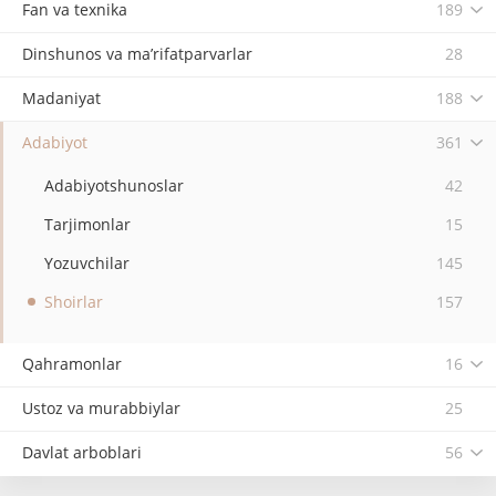
Fan va texnika
189
Dinshunos va ma’rifatparvarlar
28
Madaniyat
188
Adabiyot
361
Adabiyotshunoslar
42
Tarjimonlar
15
Yozuvchilar
145
Shoirlar
157
Qahramonlar
16
Ustoz va murabbiylar
25
Davlat arboblari
56