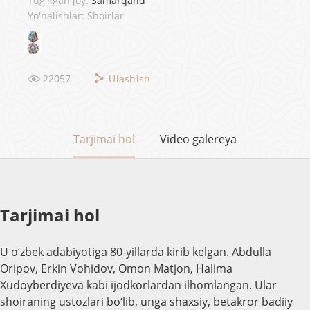
Tug'ilgan joy:
Samarqand
Yo'nalishlar: Shoirlar
22057
Ulashish
Tarjimai hol
Video galereya
Tarjimai hol
U o‘zbek adabiyotiga 80-yillarda kirib kelgan. Abdulla
Oripov, Erkin Vohidov, Omon Matjon, Halima
Xudoyberdiyeva kabi ijodkorlardan ilhomlangan. Ular
shoiraning ustozlari bo‘lib, unga shaxsiy, betakror badiiy