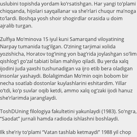
uslubini topishda yordam ko‘rsatishgan. Har yangi to‘plami
chiqqanda, hijolari sayqallanar va she’rlari chuqur ma’noga
to‘lardi. Boshqa yosh shoir shogirdlar orasida u doim
ajralib turgan.
Zulfiya Mo‘minova 15 iyul kuni Samarqand viloyatining
Narpay tumanida tug‘ilgan. O‘zining tarjimai xolida
yozishicha, Horatov tog‘ining yon bag‘rida joylashgan so‘lim
qishlog‘i go‘zal tabiati bilan mahliyo qiladi. Bu yerda xalq
ijodini juda yaxshi tushunadigan va ijro etib bera oladigan
insonlar yashaydi. Bolaligimdan Mo‘min oqin bobom bir
necha soatlab dostonlar kuylashlarini eshitardim. Yillar
o‘tdi, ko‘p suvlar oqib ketdi, ammo xalq og‘zaki ijodi hanuz
she’rlarimda jaranglaydi.
ToshDUning filologiya fakultetini yakunlaydi (1983). So‘ngra,
“Saodat” jurnali hamda radioda ishlashni boshlaydi.
Ilk she’riy to‘plami “Vatan tashlab ketmaydi” 1988 yil chop