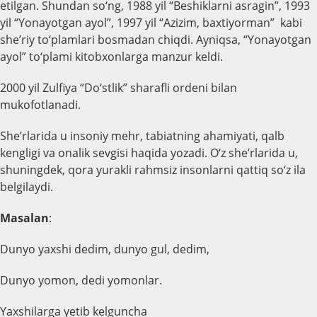
etilgan. Shundan so‘ng, 1988 yil “Beshiklarni asragin”, 1993
yil “Yonayotgan ayol”, 1997 yil “Azizim, baxtiyorman” kabi
she’riy to‘plamlari bosmadan chiqdi. Ayniqsa, “Yonayotgan
ayol” to‘plami kitobxonlarga manzur keldi.
2000 yil Zulfiya “Do‘stlik” sharafli ordeni bilan
mukofotlanadi.
She’rlarida u insoniy mehr, tabiatning ahamiyati, qalb
kengligi va onalik sevgisi haqida yozadi. O‘z she’rlarida u,
shuningdek, qora yurakli rahmsiz insonlarni qattiq so‘z ila
belgilaydi.
Masalan
:
Dunyo yaxshi dedim, dunyo gul, dedim,
Dunyo yomon, dedi yomonlar.
Yaxshilarga yetib kelguncha