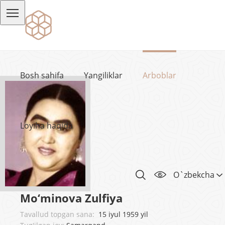
Bosh sahifa
Yangiliklar
Arboblar
Loyiha haqida
O`zbekcha
Mo‘minova Zulfiya
Tavallud topgan sana:
15 iyul 1959 yil