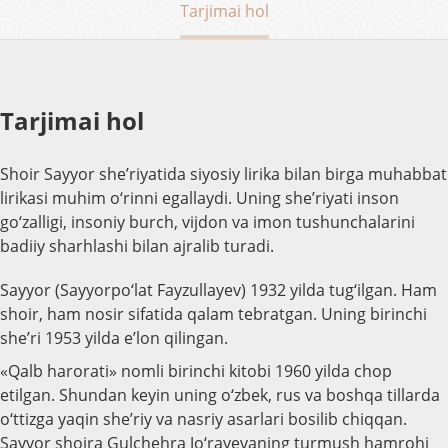
Tarjimai hol
Tarjimai hol
Shoir Sayyor she’riyatida siyosiy lirika bilan birga muhabbat
lirikasi muhim o‘rinni egallaydi. Uning she’riyati inson
go‘zalligi, insoniy burch, vijdon va imon tushunchalarini
badiiy sharhlashi bilan ajralib turadi.
Sayyor (Sayyorpo‘lat Fayzullayev) 1932 yilda tug‘ilgan. Ham
shoir, ham nosir sifatida qalam tebratgan. Uning birinchi
she’ri 1953 yilda e’lon qilingan.
«Qalb harorati» nomli birinchi kitobi 1960 yilda chop
etilgan. Shundan keyin uning o‘zbek, rus va boshqa tillarda
o‘ttizga yaqin she’riy va nasriy asarlari bosilib chiqqan.
Sayyor shoira Gulchehra Jo‘rayevaning turmush hamrohi