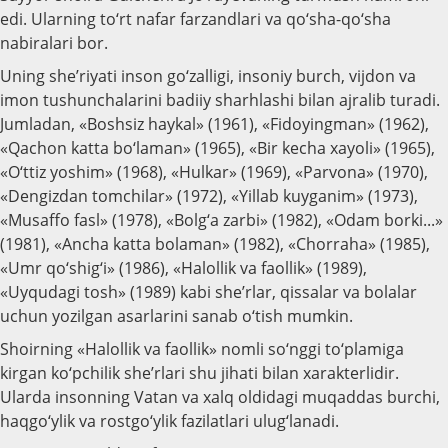
edi. Ularning to‘rt nafar farzandlari va qo‘sha-qo‘sha
nabiralari bor.
Uning she’riyati inson go‘zalligi, insoniy burch, vijdon va
imon tushunchalarini badiiy sharhlashi bilan ajralib turadi.
Jumladan, «Boshsiz haykal» (1961), «Fidoyingman» (1962),
«Qachon katta bo‘laman» (1965), «Bir kecha xayoli» (1965),
«O‘ttiz yoshim» (1968), «Hulkar» (1969), «Parvona» (1970),
«Dengizdan tomchilar» (1972), «Yillab kuyganim» (1973),
«Musaffo fasl» (1978), «Bolg‘a zarbi» (1982), «Odam borki...»
(1981), «Ancha katta bolaman» (1982), «Chorraha» (1985),
«Umr qo‘shig‘i» (1986), «Halollik va faollik» (1989),
«Uyqudagi tosh» (1989) kabi she’rlar, qissalar va bolalar
uchun yozilgan asarlarini sanab o‘tish mumkin.
Shoirning «Halollik va faollik» nomli so‘nggi to‘plamiga
kirgan ko‘pchilik she’rlari shu jihati bilan xarakterlidir.
Ularda insonning Vatan va xalq oldidagi muqaddas burchi,
haqgo‘ylik va rostgo‘ylik fazilatlari ulug‘lanadi.