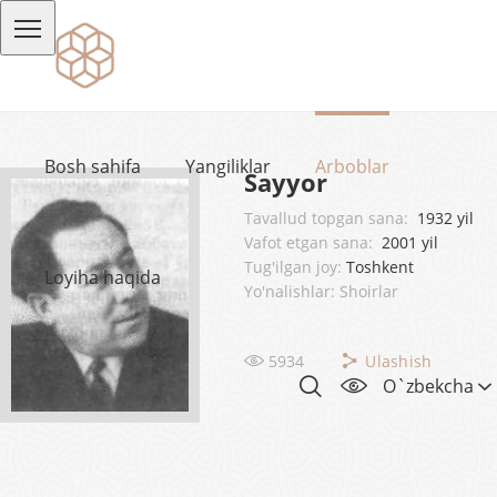
Bosh sahifa
Yangiliklar
Arboblar
Sayyor
Tavallud topgan sana:
1932 yil
Vafot etgan sana:
2001 yil
Tug'ilgan joy:
Toshkent
Loyiha haqida
Yo'nalishlar: Shoirlar
5934
Ulashish
O`zbekcha