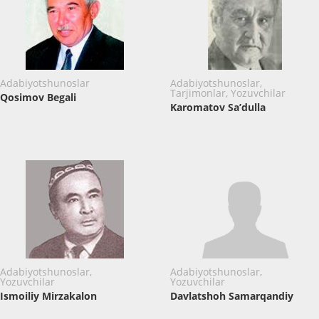
Adabiyotshunoslar
Adabiyotshunoslar,
Tarjimonlar, Yozuvchilar
Qosimov Begali
Karomatov Sa’dulla
Adabiyotshunoslar,
Adabiyotshunoslar,
Yozuvchilar
Yozuvchilar
Ismoiliy Mirzakalon
Davlatshoh Samarqandiy