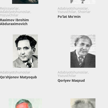
Rejissyorlar,
Adabiyotshunoslar,
Adabiyotshunoslar,
Yozuvchilar, Shoirlar
Yozuvchilar
Po‘lat Mo‘min
Raximov Ibrohim
Abduraximovich
Adabiyotshunoslar
Adabiyotshunoslar,
Yozuvchilar
Qo’shjonov Matyoqub
Qoriyev Maqsud