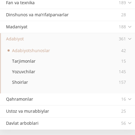
Fan va texnika
189
Dinshunos va ma’rifatparvarlar
28
Madaniyat
188
Adabiyot
361
Adabiyotshunoslar
42
Tarjimonlar
15
Yozuvchilar
145
Shoirlar
157
Qahramonlar
16
Ustoz va murabbiylar
25
Davlat arboblari
56