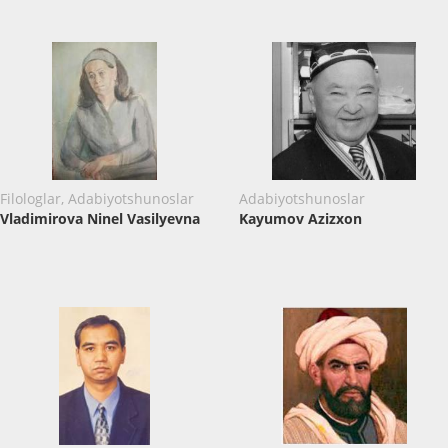
Filologlar, Adabiyotshunoslar
Adabiyotshunoslar
Vladimirova Ninel Vasilyevna
Kayumov Azizxon