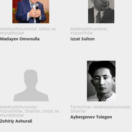
Adabiyotshunoslar, Ustoz va
Adabiyotshunoslar,
murabbiylar
Yozuvchilar
Madayev Omonulla
Izzat Sulton
Adabiyotshunoslar,
Tarixchilar, Adabiyotshunoslar,
Yozuvchilar, Shoirlar, Ustoz va
Shoirlar
murabbiylar
Aybergenov Tolegen
Zohiriy Ashurali