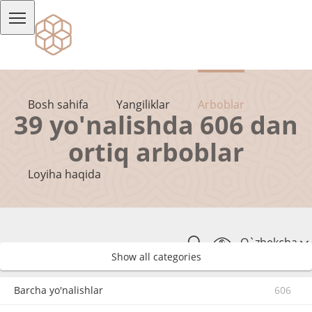
Bosh sahifa
Yangiliklar
Arboblar
39 yo'nalishda 606 dan
ortiq arboblar
Loyiha haqida
O`zbekcha
Show all categories
Barcha yo'nalishlar
606