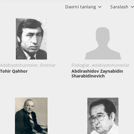
Davrni tanlang
Saralash
Adabiyotshunoslar, Shoirlar
Filologlar, Adabiyotshunoslar
Tohir Qahhor
Abdirashidov Zaynabidin
Sharabidinovich