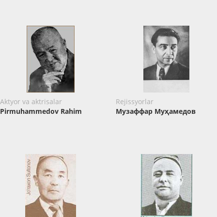
Aktyor va aktrisalar
Rejissyorlar
Pirmuhammedov Rahim
Музаффар Муҳамедов