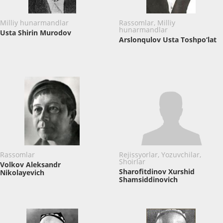
Milliy hunarmandlar
Rassomlar, Milliy
hunarmandlar
Usta Shirin Murodov
Arslonqulov Usta Toshpo‘lat
Rassomlar
Rejissyorlar, Yozuvchilar,
Shoirlar
Volkov Aleksandr
Sharofitdinov Xurshid
Nikolayevich
Shamsiddinovich