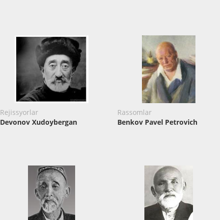
Rejissyorlar
Rassomlar
Devonov Xudoybergan
Benkov Pavel Petrovich