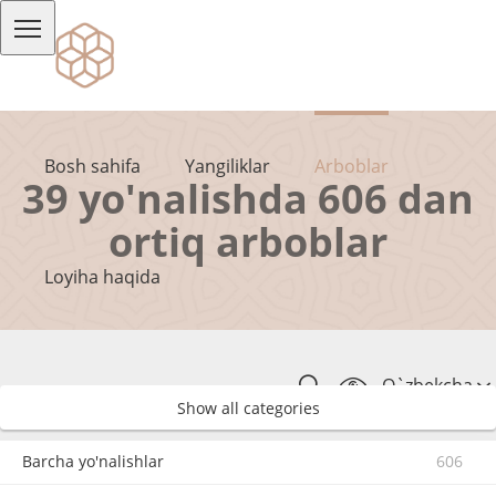
Bosh sahifa
Yangiliklar
Arboblar
39 yo'nalishda 606 dan
ortiq arboblar
Loyiha haqida
O`zbekcha
Show all categories
Barcha yo'nalishlar
606