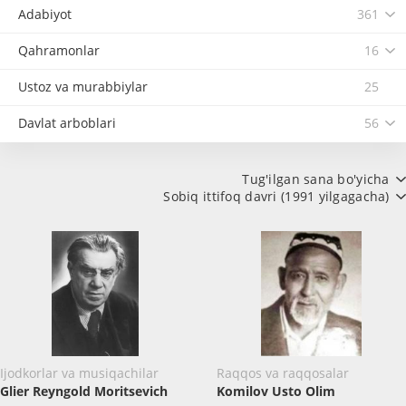
Adabiyot
361
Qahramonlar
16
Ustoz va murabbiylar
25
Davlat arboblari
56
Tug'ilgan sana bo'yicha
Sobiq ittifoq davri (1991 yilgagacha)
Ijodkorlar va musiqachilar
Raqqos va raqqosalar
Glier Reyngold Moritsevich
Komilov Usto Olim