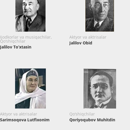
Ijodkorlar va musiqachilar,
Aktyor va aktrisalar
Qo‘shiqchilar
Jalilov Obid
Jalilov To’xtasin
Aktyor va aktrisalar
Qo‘shiqchilar
Sarimsoqova Lutfixonim
Qoriyoqubov Muhitdin