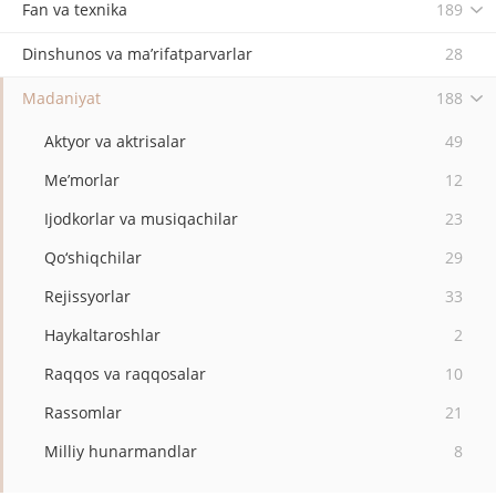
Fan va texnika
189
Dinshunos va ma’rifatparvarlar
28
Madaniyat
188
Aktyor va aktrisalar
49
Me’morlar
12
Ijodkorlar va musiqachilar
23
Qo‘shiqchilar
29
Rejissyorlar
33
Haykaltaroshlar
2
Raqqos va raqqosalar
10
Rassomlar
21
Milliy hunarmandlar
8