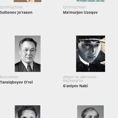
Qo‘shiqchilar
Qo‘shiqchilar
Sultonov Jo‘raxon
Ma’murjon Uzoqov
Rassomlar
Aktyor va aktrisalar,
Rejissyorlar
Tansiqboyev O‘rol
G‘aniyev Nabi