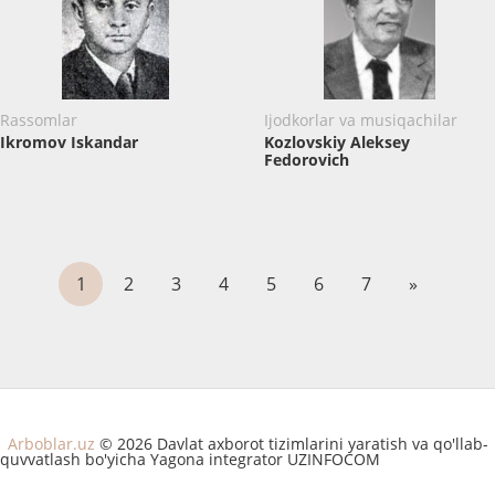
Rassomlar
Ijodkorlar va musiqachilar
Ikromov Iskandar
Kozlovskiy Aleksey
Fedorovich
1
2
3
4
5
6
7
»
Arboblar.uz
© 2026 Davlat axborot tizimlarini yaratish va qo'llab-
quvvatlash bo'yicha Yagona integrator UZINFOCOM