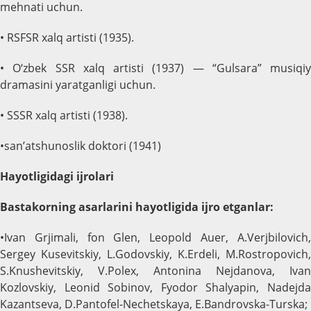
mehnati uchun.
• RSFSR xalq artisti (1935).
• O‘zbek SSR xalq artisti (1937) — “Gulsara” musiqiy
dramasini yaratganligi uchun.
• SSSR xalq artisti (1938).
•san’atshunoslik doktori (1941)
Hayotligidagi ijrolari
Bastakorning asarlarini hayotligida ijro etganlar:
•Ivan Grjimali, fon Glen, Leopold Auer, A.Verjbilovich,
Sergey Kusevitskiy, L.Godovskiy, K.Erdeli, M.Rostropovich,
S.Knushevitskiy, V.Polex, Antonina Nejdanova, Ivan
Kozlovskiy, Leonid Sobinov, Fyodor Shalyapin, Nadejda
Kazantseva, D.Pantofel-Nechetskaya, E.Bandrovska-Turska;