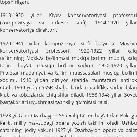
topshirilgan.
1913-1920 yillar Kiyev konservatoriyasi professori
(kompozitsiya va orkestr sinfi), 1914-1920 yillar
konservatoriya direktori.
1920-1941 yillar kompozitsiya sinfi bo‘yicha Moskva
konservatoriyasi professori. 1920-1922 yillar xalq
ta’limining Moskva bo‘linmasi musiqa bo‘limi mudiri, xalq
ta’limi hay’ati musiqa bo‘limi xodimi. 1920-1923 yillar
Proletar madaniyat va ta’lim muassasalari musiqa bo‘limi
xodimi. 1910 yildan dirijyor sifatida muntazam ishtirok
etadi, 1930 yildan SSSR shaharlarida mualliflik asarlari bilan
klub va kolxozlarda chiqishlar qiladi. 1938-1948 yillar Sovet
bastakorlari uyushmasi tashkiliy qo‘mitasi raisi.
1923 yil Glier Ozarbayjon SSR xalq ta’limi hay’atidan Bakuga
kelib, milliy mavzudagi opera yozish taklifini oladi. Ushbu
safarning ijodiy yakuni 1927 yil Ozarbayjon opera va balet