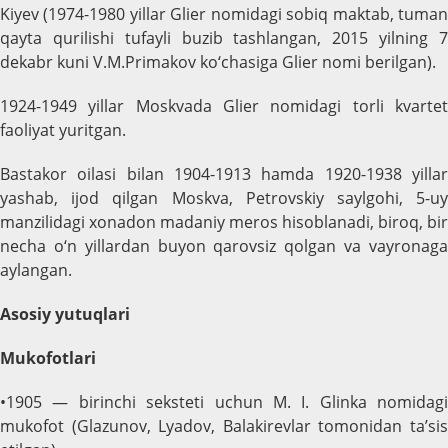
Kiyev (1974-1980 yillar Glier nomidagi sobiq maktab, tuman
qayta qurilishi tufayli buzib tashlangan, 2015 yilning 7
dekabr kuni V.M.Primakov ko‘chasiga Glier nomi berilgan).
1924-1949 yillar Moskvada Glier nomidagi torli kvartet
faoliyat yuritgan.
Bastakor oilasi bilan 1904-1913 hamda 1920-1938 yillar
yashab, ijod qilgan Moskva, Petrovskiy saylgohi, 5-uy
manzilidagi xonadon madaniy meros hisoblanadi, biroq, bir
necha o‘n yillardan buyon qarovsiz qolgan va vayronaga
aylangan.
Asosiy yutuqlari
Mukofotlari
•1905 — birinchi seksteti uchun M. I. Glinkа nomidagi
mukofot (Glazunov, Lyadov, Balakirevlar tomonidan ta’sis