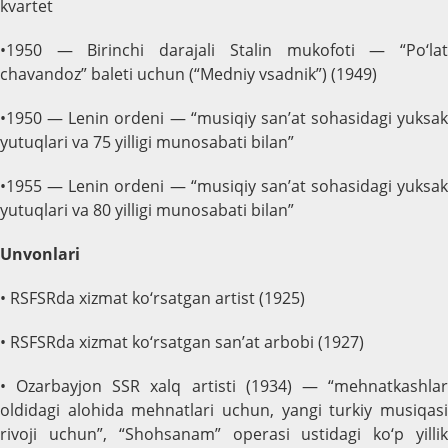
kvartet
•1950 — Birinchi darajali Stalin mukofoti — “Po‘lat
chavandoz” baleti uchun (“Medniy vsadnik”) (1949)
•1950 — Lenin ordeni — “musiqiy san’at sohasidagi yuksak
yutuqlari va 75 yilligi munosabati bilan”
•1955 — Lenin ordeni — “musiqiy san’at sohasidagi yuksak
yutuqlari va 80 yilligi munosabati bilan”
Unvonlari
• RSFSRda xizmat ko‘rsatgan artist (1925)
• RSFSRda xizmat ko‘rsatgan san’at arbobi (1927)
• Ozarbayjon SSR xalq artisti (1934) — “mehnatkashlar
oldidagi alohida mehnatlari uchun, yangi turkiy musiqasi
rivoji uchun”, “Shohsanam” operasi ustidagi ko‘p yillik