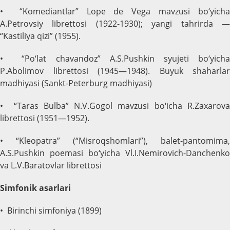
• “Komediantlar” Lope de Vega mavzusi bo‘yicha
A.Petrovsiy librettosi (1922-1930); yangi tahrirda —
“Kastiliya qizi” (1955).
• “Po‘lat chavandoz” A.S.Pushkin syujeti bo‘yicha
P.Abolimov librettosi (1945—1948). Buyuk shaharlar
madhiyasi (Sankt-Peterburg madhiyasi)
• “Taras Bulba” N.V.Gogol mavzusi bo‘icha R.Zaxarova
librettosi (1951—1952).
• “Kleopatra” (“Misroqshomlari”), balet-pantomima,
A.S.Pushkin poemasi bo‘yicha Vl.I.Nemirovich-Danchenko
va L.V.Baratovlar librettosi
Simfonik asarlari
• Birinchi simfoniya (1899)