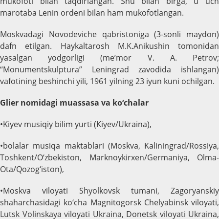
mukofoti bilan taqdirlangan. Shu bilan birga, u uch
marotaba Lenin ordeni bilan ham mukofotlangan.
Moskvadagi Novodeviche qabristoniga (3-sonli maydon)
dafn etilgan. Haykaltarosh M.K.Anikushin tomonidan
yasalgan yodgorligi (me’mor V. A. Petrov;
“Monumentskulptura” Leningrad zavodida ishlangan)
vafotining beshinchi yili, 1961 yilning 23 iyun kuni ochilgan.
Glier nomidagi muassasa va ko‘chalar
•Kiyev musiqiy bilim yurti (Kiyev/Ukraina),
•bolalar musiqa maktablari (Moskva, Kaliningrad/Rossiya,
Toshkent/O‘zbekiston, Marknoykirxen/Germaniya, Olma-
Ota/Qozog‘iston),
•Moskva viloyati Shyolkovsk tumani, Zagoryanskiy
shaharchasidagi ko‘cha Magnitogorsk Chelyabinsk viloyati,
Lutsk Volinskaya viloyati Ukraina, Donetsk viloyati Ukraina,