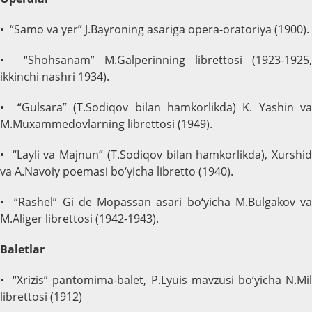
• “Samo va yer” J.Bayroning asariga opera-oratoriya (1900).
• “Shohsanam” M.Galperinning librettosi (1923-1925,
ikkinchi nashri 1934).
• “Gulsara” (T.Sodiqov bilan hamkorlikda) K. Yashin va
M.Muxammedovlarning librettosi (1949).
• “Layli va Majnun” (T.Sodiqov bilan hamkorlikda), Xurshid
va A.Navoiy poemasi bo‘yicha libretto (1940).
• “Rashel” Gi de Mopassan asari bo‘yicha M.Bulgakov va
M.Aliger librettosi (1942-1943).
Baletlar
• “Xrizis” pantomima-balet, P.Lyuis mavzusi bo‘yicha N.Mil
librettosi (1912)