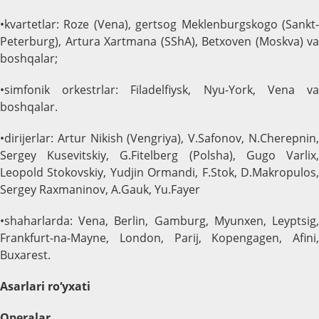
•kvartetlar: Roze (Vena), gertsog Meklenburgskogo (Sankt-
Peterburg), Artura Xartmana (SShA), Betxoven (Moskva) va
boshqalar;
•simfonik orkestrlar: Filadelfiysk, Nyu-York, Vena va
boshqalar.
•dirijerlar: Artur Nikish (Vengriya), V.Safonov, N.Cherepnin,
Sergey Kusevitskiy, G.Fitelberg (Polsha), Gugo Varlix,
Leopold Stokovskiy, Yudjin Ormandi, F.Stok, D.Makropulos,
Sergey Raxmaninov, A.Gauk, Yu.Fayer
•shaharlarda: Vena, Berlin, Gamburg, Myunxen, Leyptsig,
Frankfurt-na-Mayne, London, Parij, Kopengagen, Afini,
Buxarest.
Asarlari ro‘yxati
Operalar