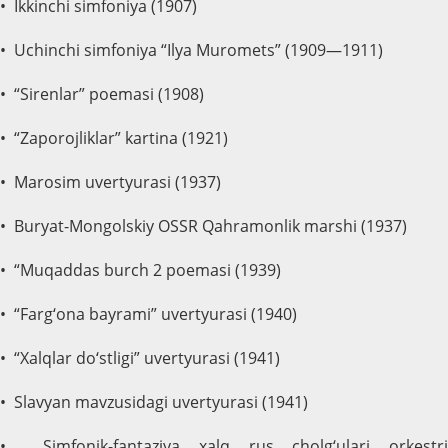
• Ikkinchi simfoniya (1907)
• Uchinchi simfoniya “Ilya Muromets” (1909—1911)
• “Sirenlar” poemasi (1908)
• “Zaporojliklar” kartina (1921)
• Marosim uvertyurasi (1937)
• Buryat-Mongolskiy OSSR Qahramonlik marshi (1937)
• “Muqaddas burch 2 poemasi (1939)
• “Farg‘ona bayrami” uvertyurasi (1940)
• “Xalqlar do‘stligi” uvertyurasi (1941)
• Slavyan mavzusidagi uvertyurasi (1941)
• Simfonik-fantaziya xalq rus cholg‘ulari orkestri