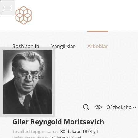
Bosh sahifa
Yangiliklar
Arboblar
Loyiha haqida
O`zbekcha
Glier Reyngold Moritsevich
Tavallud topgan sana:
30 dekabr 1874 yil