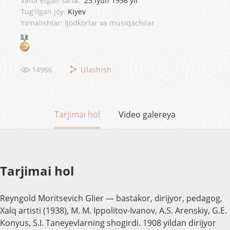
Vafot etgan sana:
23 iyun 1956 yil
Tug'ilgan joy:
Kiyev
Yo'nalishlar: Ijodkorlar va musiqachilar
14966
Ulashish
Tarjimai hol
Video galereya
Tarjimai hol
Reyngold Moritsevich Glier — bastakor, dirijyor, pedagog,
Xalq artisti (1938), M. M. Ippolitov-Ivanov, A.S. Arenskiy, G.E.
Konyus, S.I. Taneyevlarning shogirdi. 1908 yildan dirijyor