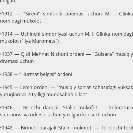
etilgan)
•1912 — “Sireni” simfonik poemasi uchun M. I. Glinka
nomidagi mukofot
•1914 — Uchinchi simfoniyasi uchun M. I. Glinka nomidagi
mukofot (“Ilya Muromets”)
•1937 — Qizil Mehnat Nishoni ordeni — “Gulsara” musiqiy
dramasi uchun
•1938 — “Hurmat belgisi” ordeni
•1945 — Lenin ordeni — “musiqiy san’at sohasidagi yuksak
yutuqlari va 70 yilligi munosabati bilan”
•1946 — Birinchi darajali Stalin mukofoti — koloratura
sopranosi va orkestr uchun yozilgan konserti uchun
•1948 — Birinchi darajali Stalin mukofoti — To‘rtinchi torli