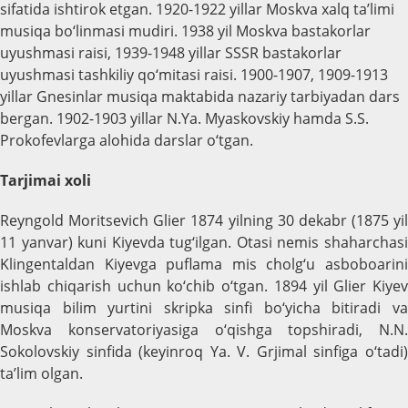
sifatida ishtirok etgan. 1920-1922 yillar Moskva xalq ta’limi
musiqa bo‘linmasi mudiri. 1938 yil Moskva bastakorlar
uyushmasi raisi, 1939-1948 yillar SSSR bastakorlar
uyushmasi tashkiliy qo‘mitasi raisi. 1900-1907, 1909-1913
yillar Gnesinlar musiqa maktabida nazariy tarbiyadan dars
bergan. 1902-1903 yillar N.Ya. Myaskovskiy hamda S.S.
Prokofevlarga alohida darslar o‘tgan.
Tarjimai xoli
Reyngold Moritsevich Glier 1874 yilning 30 dekabr (1875 yil
11 yanvar) kuni Kiyevda tug‘ilgan. Otasi nemis shaharchasi
Klingentaldan Kiyevga puflama mis cholg‘u asboboarini
ishlab chiqarish uchun ko‘chib o‘tgan. 1894 yil Glier Kiyev
musiqa bilim yurtini skripka sinfi bo‘yicha bitiradi va
Moskva konservatoriyasiga o‘qishga topshiradi, N.N.
Sokolovskiy sinfida (keyinroq Ya. V. Grjimal sinfiga o‘tadi)
ta’lim olgan.