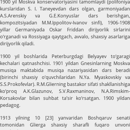
1900 yil Moskva konservatoriyasini tamomlaydi (polifoniya
kurslaridan S. I. Taneyevdan dars olgan, garmoniyadan
A.S.Arenskiy va G.E.Konyuslar dars berishgan,
kompozitsiyadan M.M.Ippolitov-Ivanov sinfi), 1906-1908
yillar Germaniyada Oskar Friddan dirijyorlik sirlarini
o‘rganadi va Rossiyaga qaytgach, avvalo, shaxsiy asarlariga
dirijyorlik qiladi.
1900 yil boshlarida Peterburgdagi Belyayev to‘garagi
kechalari qatnashchisi. 1901 yildan Gnesinlarning Moskva
musiqa maktabida musiqa nazariyasidan dars beradi
(birinchi shaxsiy o‘quvchilaridan N.Ya. Myaskovskiy va
S.S.Prokofevlar). R.M.Glierning bastakor sifati shakllanishiga
ko‘proq A.K.Glazunov, S.V.Raxmaninov, N.A.Rimskim-
Korsakovlar bilan suhbat ta’sir ko‘rsatgan. 1900 yildan
pedagog.
1913 yilning 10 [23] yanvaridan Boshqaruv senati
tomonidan Glierga shaxsiy sharafli fuqaro unvoni