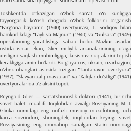
teatri sahnasida qo‘yilgan “Shohsanam” operasi bo‘ldi.
Toshkentda o‘tkazilgan o‘zbek san’ati o‘n kunligiga
tayyorgarlik ko‘rish chog‘ida o‘zbek folklorini o‘rganish
“Farg‘ona bayrami” (1940) uvertyurasi, T. Sodiqov bilan
hamkorlikdagi “Layli va Majnun” (1940) va “Gulsara” (1949)
operalarining yaratilishiga sabab bo‘ldi. Mazkur asarlar
ustida ishlar ekan, Glier milliylik an’analarinining o‘ziga
xosligini saqlash muhimligiga, kesishuv nuqtalarini topish
kerakligiga amin bo‘lardi. Bu g‘oya rus, ukrain, ozarbayjon,
o‘zbek ohanglari asosida tuzilgan “Tantanavor uvertyura”
(1937), “Slavyan xalq mavzulari” va “Xalqlar do‘stligi” (1941)
uvertyuralarida o‘z aksini topdi.
Reyngold Glier — san’atshunoslik doktori (1941), birinchi
sovet baleti muallifi. Inqilobdan avvalgi Rossiyaning M. I.
Glinka nomidagi eng nufuzli musiqiy mukofotining uch
karra sovrindori, shuningdek, inqilobdan keyingi sovet
Rossiyasining eng ommabop sanalgan Stalin nomidagi