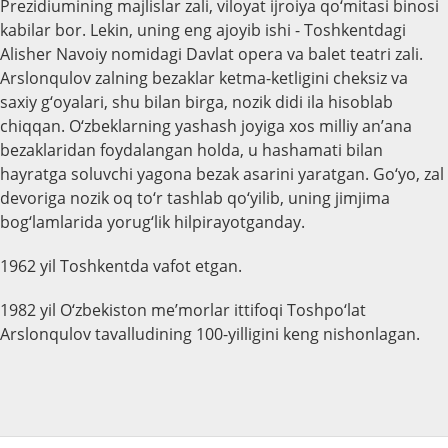
Prezidiumining majlislar zali, viloyat ijroiya qo‘mitasi binosi
kabilar bor. Lekin, uning eng ajoyib ishi - Toshkentdagi
Alisher Navoiy nomidagi Davlat opera va balet teatri zali.
Arslonqulov zalning bezaklar ketma-ketligini cheksiz va
saxiy g‘oyalari, shu bilan birga, nozik didi ila hisoblab
chiqqan. O‘zbeklarning yashash joyiga xos milliy an’ana
bezaklaridan foydalangan holda, u hashamati bilan
hayratga soluvchi yagona bezak asarini yaratgan. Go‘yo, zal
devoriga nozik oq to‘r tashlab qo‘yilib, uning jimjima
bog‘lamlarida yorug‘lik hilpirayotganday.
1962 yil Toshkentda vafot etgan.
1982 yil O‘zbekiston me’morlar ittifoqi Toshpo‘lat
Arslonqulov tavalludining 100-yilligini keng nishonlagan.