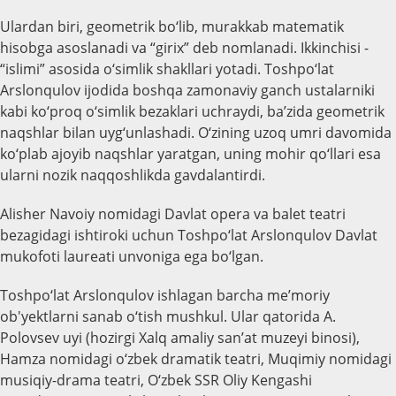
Ulardan biri, geometrik bo‘lib, murakkab matematik
hisobga asoslanadi va “girix” deb nomlanadi. Ikkinchisi -
“islimi” asosida o‘simlik shakllari yotadi. Toshpo‘lat
Arslonqulov ijodida boshqa zamonaviy ganch ustalarniki
kabi ko‘proq o‘simlik bezaklari uchraydi, ba’zida geometrik
naqshlar bilan uyg‘unlashadi. O‘zining uzoq umri davomida
ko‘plab ajoyib naqshlar yaratgan, uning mohir qo‘llari esa
ularni nozik naqqoshlikda gavdalantirdi.
Alisher Navoiy nomidagi Davlat opera va balet teatri
bezagidagi ishtiroki uchun Toshpo‘lat Arslonqulov Davlat
mukofoti laureati unvoniga ega bo‘lgan.
Toshpo‘lat Arslonqulov ishlagan barcha me’moriy
ob'yektlarni sanab o‘tish mushkul. Ular qatorida A.
Polovsev uyi (hozirgi Xalq amaliy san’at muzeyi binosi),
Hamza nomidagi o‘zbek dramatik teatri, Muqimiy nomidagi
musiqiy-drama teatri, O‘zbek SSR Oliy Kengashi