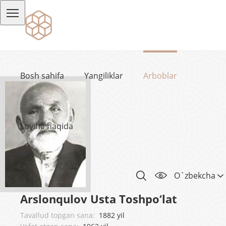
Bosh sahifa
Yangiliklar
Arboblar
Loyiha haqida
O`zbekcha
Arslonqulov Usta Toshpo‘lat
Tavallud topgan sana:
1882 yil