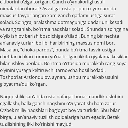
e’tiborini o‘ziga tortgan. Ganch o‘ymakorligi usuli
nimalardan iborat? Avvaliga, usta priporox yordamida
maxsus tayyorlangan xom ganch qatlami ustiga surat
soladi. So‘ngra, aralashma qotmaguniga qadar uni kesadi
va rang tanlab, bo‘rtma naqshlar soladi. Shundan so‘nggina
o‘yib ishlov berish bosqichiga o‘tiladi. Buning bir nechta
an’anaviy turlari bo‘lib, har birining maxsus nomi bor.
Masalan, “choka-pardoz”, bunda bo‘rtma tasvir ustiga
chetdan ichkari tomon yo‘naltirilgan ikkita qiyalama kesiklar
bilan ishlov beriladi. Bo‘rtma o‘rtasida murakkab rang-soya
o‘yinini yuzaga keltiruvchi tarnovcha hosil bo‘ladi.
Toshpo‘lat Arslonqulov, aynan, ushbu murakkab usulni
g‘oyat ma’qul ko‘rgan.
Naqqoshlik san’atida usta nafaqat hunarmandlik uslubini
egallashi, balki ganch naqshini o‘zi yaratishi ham zarur.
O‘zbek milliy naqshlari bag‘oyat boy va turlidir. Shu bilan
birga, u an’anaviy tuzilish qoidalariga ham egadir. Bezak
tuzilishining ikki ko‘rinishi mavjud.