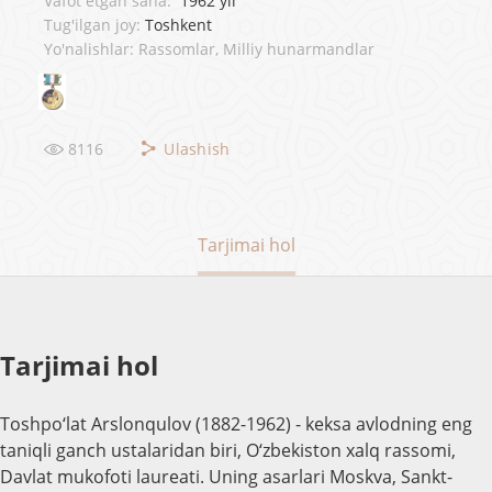
Vafot etgan sana:
1962 yil
Tug'ilgan joy:
Toshkent
Yo'nalishlar: Rassomlar, Milliy hunarmandlar
8116
Ulashish
Tarjimai hol
Tarjimai hol
Toshpo‘lat Arslonqulov (1882-1962) - keksa avlodning eng
taniqli ganch ustalaridan biri, O‘zbekiston xalq rassomi,
Davlat mukofoti laureati. Uning asarlari Moskva, Sankt-