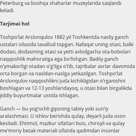
Peterburg va boshqa shaharlar muzeylarida saqlanib
keladi.
Tarjimai hol
Toshpo‘lat Arslonqulov 1882 yil Toshkentda nasliy ganch
ustalari oilasida tavallud topgan. Nafaqat uning otasi, balki
dodasi, dodasining otasi va yetti avlodgacha ota-bobolari
naqqoshlik mahoratiga ega bo‘lishgan. Badiiy ganch
o‘ymakorligi otadan o‘g‘ilga o‘tib, tajribalar asrlar davomida
orta borgan va nasldan-naslga yetkazilgan. Toshpo‘lat
Arslonqulov naqqoshlikni juda kichikligidan o‘rganishni
boshlagan va 12-13 yoshlaridayoq, u otasi bilan birgalikda
jiddiy buyurtmalar ustida ishlagan.
Ganch — bu yog‘ochli gipsning tabiiy yoki sun’iy
aralashmasi. U ishlov berishda qulay, deyarli juda oson
kesiladi. Ehtimol, mazkur sifatlari bois, chiroyli va qulay
me’moriy bezak materiali sifatida qadimdan insonlar