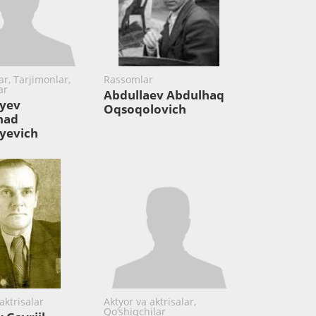
ar, Tarjimonlar,
Rassomlar
ar
Abdullaev Abdulhaq
yev
Oqsoqolovich
had
yevich
aktrisalar
Aktyor va aktrisalar,
Qo‘shiqchilar