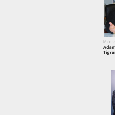
Me’mor
Adam
Tigra