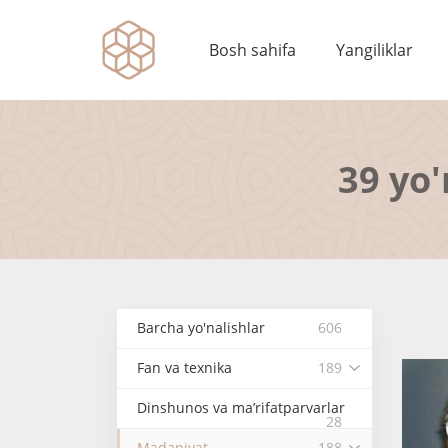
Bosh sahifa
Yangiliklar
39 yo'
Barcha yo'nalishlar
606
Fan va texnika
189
Dinshunos va ma’rifatparvarlar
28
Madaniyat
188