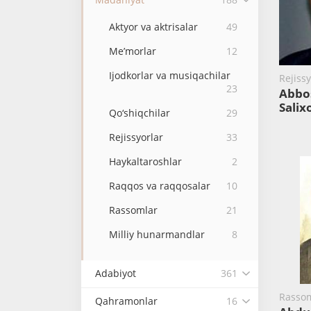
Aktyor va aktrisalar
49
Me’morlar
12
Ijodkorlar va musiqachilar
Rejissy
23
Abbo
Salix
Qo‘shiqchilar
29
Rejissyorlar
33
Haykaltaroshlar
2
Raqqos va raqqosalar
10
Rassomlar
21
Milliy hunarmandlar
8
Adabiyot
361
Rassom
Qahramonlar
16