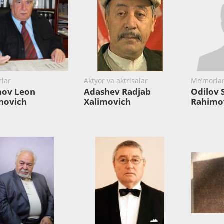
lar
Aktyor va aktrisalar
Me’morla
ov Leon
Adashev Radjab
Odilov 
novich
Xalimovich
Rahimo