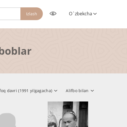
O`zbekcha
Izlash
rboblar
ifoq davri (1991 yilgagacha)
Alifbo bilan