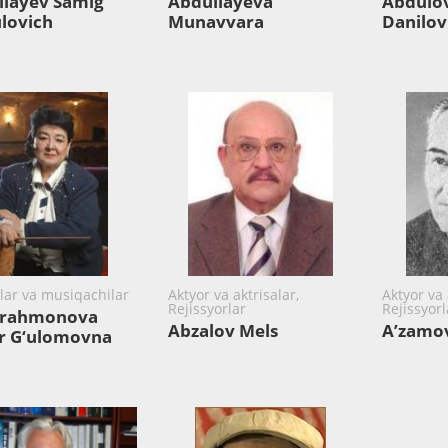
layev Samig‘
Abdullayeva
Abdulov
lovich
Munavvara
Danilov
rlar va musiqachilar
Aktyor va aktrisalar,
Aktyor va 
Rejissyorlar
Rejissyorl
rahmonova
Abzalov Mels
A’zamov
ar G‘ulomovna