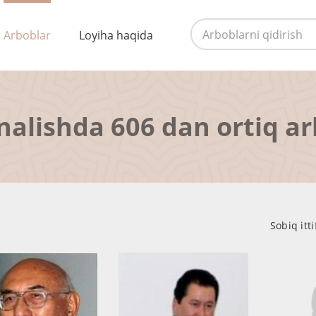
Arboblar
Loyiha haqida
nalishda 606 dan ortiq a
Sobiq itt