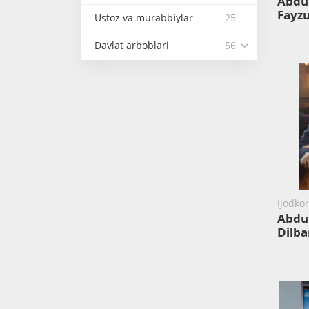
Abdul
Fayzu
Ustoz va murabbiylar
25
Davlat arboblari
56
Ijodko
Abdu
Dilb