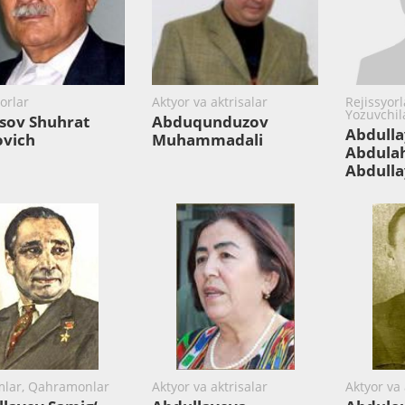
orlar
Aktyor va aktrisalar
Rejissyorl
Yozuvchil
sov Shuhrat
Abduqunduzov
Abdulla
ovich
Muhammadali
Abdula
Abdulla
lar, Qahramonlar
Aktyor va aktrisalar
Aktyor va 