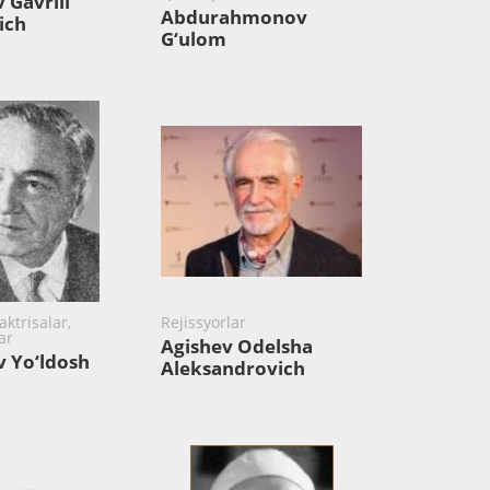
 Gavriil
Abdurahmonov
ich
G‘ulom
aktrisalar,
Rejissyorlar
ar
Agishev Odelsha
 Yo‘ldosh
Aleksandrovich