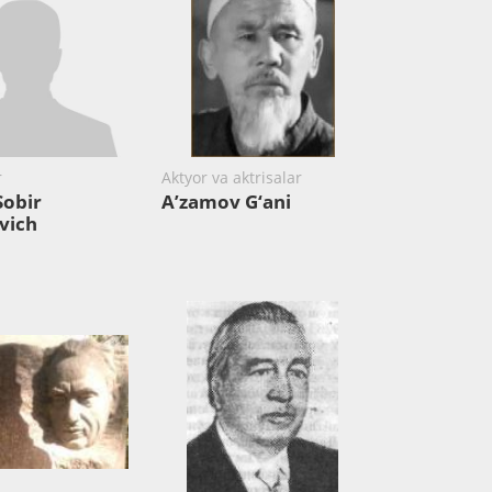
r
Aktyor va aktrisalar
Sobir
A’zamov G‘ani
vich