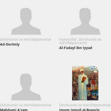
Dinshunos va ma’rifatparvarlar
Faylasuflar, Dinshunos va
ma’rifatparvarlar
Ad-Dorimiy
Al-Fudayl ibn Iyyad
Dinshunos va ma’rifatparvarlar
Dinshunos va ma’rifatparvarlar
Mahdumi A’zam
Imom Ismoil al-Buxoriy