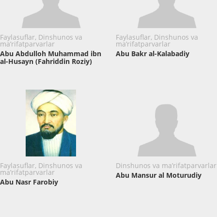
Faylasuflar, Dinshunos va
Faylasuflar, Dinshunos va
ma’rifatparvarlar
ma’rifatparvarlar
Abu Abdulloh Muhammad ibn
Abu Bakr al-Kalabadiy
al-Husayn (Fahriddin Roziy)
Faylasuflar, Dinshunos va
Dinshunos va ma’rifatparvarlar
ma’rifatparvarlar
Abu Mansur al Moturudiy
Abu Nasr Farobiy