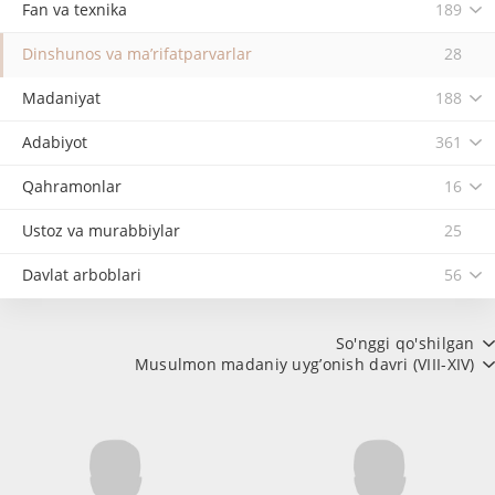
Fan va texnika
189
Dinshunos va ma’rifatparvarlar
28
Madaniyat
188
Adabiyot
361
Qahramonlar
16
Ustoz va murabbiylar
25
Davlat arboblari
56
So'nggi qo'shilgan
Musulmon madaniy uyg’onish davri (VIII-XIV)