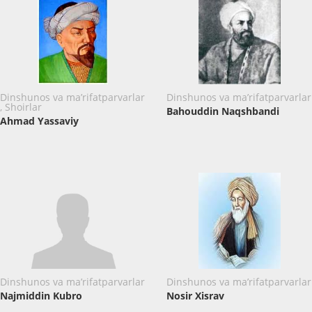
Dinshunos va ma’rifatparvarlar
Dinshunos va ma’rifatparvarlar
, Shoirlar
Bahouddin Naqshbandi
Ahmad Yassaviy
Dinshunos va ma’rifatparvarlar
Dinshunos va ma’rifatparvarlar
Najmiddin Kubro
Nosir Xisrav