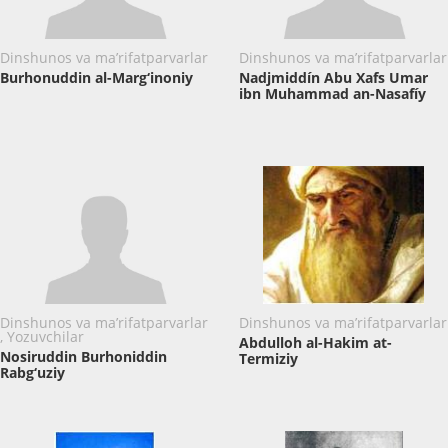
Dinshunos va ma’rifatparvarlar
Dinshunos va ma’rifatparvarlar
Burhonuddin al-Marg‘inoniy
Nadjmiddín Abu Xafs Umar
ibn Muhammad an-Nasafíy
Dinshunos va ma’rifatparvarlar
Dinshunos va ma’rifatparvarlar
, Yozuvchilar
Abdulloh al-Hakim at-
Nosiruddin Burhoniddin
Termiziy
Rabg‘uziy