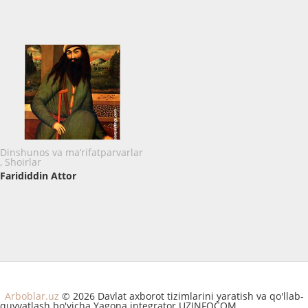
Dinshunos va ma’rifatparvarlar
, Shoirlar
Farididdin Attor
Arboblar.uz
© 2026 Davlat axborot tizimlarini yaratish va qo'llab-
quvvatlash bo'yicha Yagona integrator UZINFOCOM