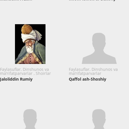
Faylasuflar, Dinshunos va
Faylasuflar, Dinshunos va
ma’rifatparvarlar , Shoirlar
ma’rifatparvarlar
Jaloliddin Rumiy
Qaffol ash-Shoshiy