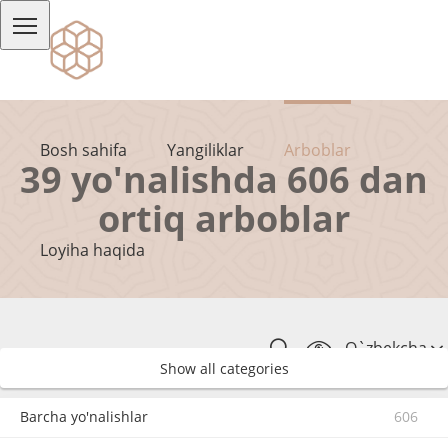
Bosh sahifa
Yangiliklar
Arboblar
39 yo'nalishda 606 dan
ortiq arboblar
Loyiha haqida
O`zbekcha
Show all categories
Barcha yo'nalishlar
606