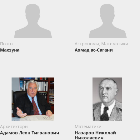
Поэты
Астрономы, Математики
Махзуна
Ахмад ас-Сагани
Архитекторы
Математики
Адамов Леон Тигранович
Назаров Николай
Николаевич