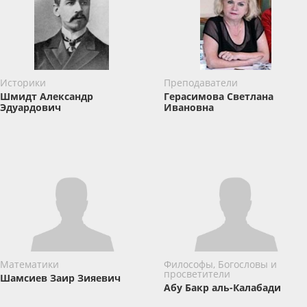
Историки
Преподаватели
Шмидт Александр
Герасимова Светлана
Эдуардович
Ивановна
Математики
Философы, Богословы и
просветители
Шамсиев Заир Зияевич
Абу Бакр аль-Калабади