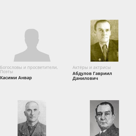
Богословы и просветители,
Актёры и актрисы
Поэты
Абдулов Гавриил
Касими Анвар
Данилович