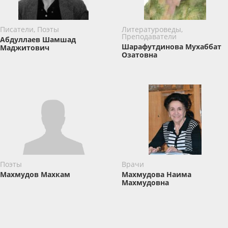
Писатели, Поэты
Литературоведы,
Преподаватели
Абдуллаев Шамшад
Шарафутдинова Мухаббат
Маджитович
Озатовна
Поэты
Врачи
Махмудов Махкам
Махмудова Наима
Махмудовна