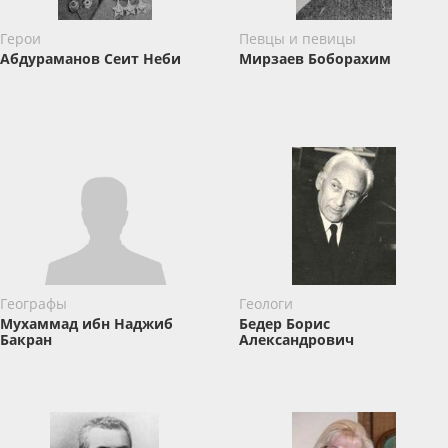
Герои
Певцы и певицы
Абдураманов Сеит Неби
Мирзаев Боборахим
Географы
Геологи
Мухаммад ибн Наджиб
Бедер Борис
Бакран
Александрович