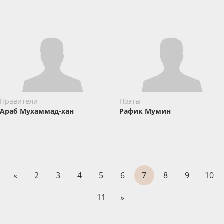
Правители
Поэты
Араб Мухаммад-хан
Рафик Мумин
«
2
3
4
5
6
7
8
9
10
11
»