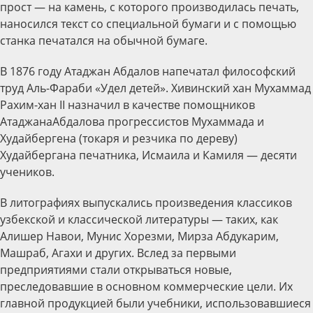
прост — на камень, с которого производилась печать,
наносился текст со специальной бумаги и с помощью
станка печатался на обычной бумаге.
В 1876 году Атаджан Абдалов напечатал философский
труд Аль-Фараби «Удел детей». Хивинский хан Мухаммад
Рахим-хан II назначил в качестве помощников
АтаджанаАбдалова прогрессистов Мухаммада и
Худайбергена (токаря и резчика по дереву)
Худайбергана печатника, Исмаила и Камиля — десяти
учеников.
В литографиях выпускались произведения классиков
узбекской и классической литературы — таких, как
Алишер Навои, Мунис Хорезми, Мирза Абдукарим,
Машраб, Агахи и других. Вслед за первыми
предприятиями стали открываться новые,
преследовавшие в основном коммерческие цели. Их
главной продукцией были учебники, использовавшиеся