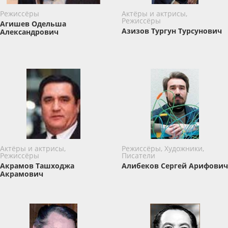
Режиссёры
Актёры и актрисы,
Режиссёры
Агишев Одельша
Азизов Тургун Турсунович
Александрович
Актёры и актрисы,
Режиссёры, Художники,
Режиссёры
Писатели
Акрамов Ташходжа
Алибеков Сергей Арифович
Акрамович