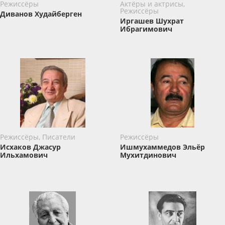
Режиссёры
Актёры и актрисы,
Режиссёры
Диванов Худайберген
Иргашев Шухрат
Ибрагимович
Режиссёры, Писатели
Режиссёры
Исхаков Джасур
Ишмухаммедов Эльёр
Ильхамович
Мухитдинович