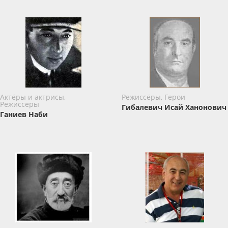
Актёры и актрисы,
Режиссёры, Герои
Режиссёры
Гибалевич Исай Ханонович
Ганиев Наби