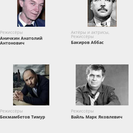
Режиссёры
Актёры и актрисы,
Режиссёры
Аничкин Анатолий
Бакиров Аббас
Антонович
Режиссёры
Режиссёры
Бекмамбетов Тимур
Вайль ​Марк Яковлевич