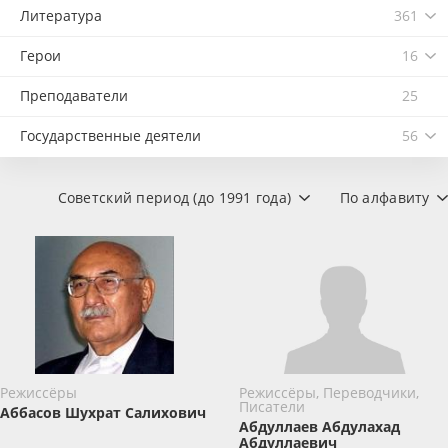
Литература
361
Герои
16
Преподаватели
25
Государственные деятели
56
Советский период (до 1991 года)
По алфавиту
Режиссёры
Режиссёры, Переводчики,
Писатели
Аббасов Шухрат Салихович
Абдуллаев Абдулахад
Абдуллаевич