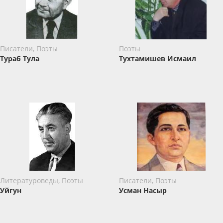
Писатели, Поэты
Поэты
Тураб Тула
Тухтамишев Исмаил
Литературоведы, Поэты
Писатели, Поэты
Уйгун
Усман Насыр