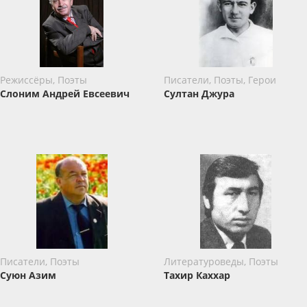
Режиссёры, Поэты
Писатели, Поэты, Герои
Слоним Андрей Евсеевич
Султан Джура
Писатели, Поэты
Литературоведы, Поэты
Суюн Азим
Тахир Каххар