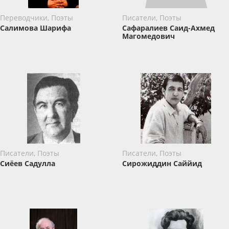
Переводчики, Поэты
Писатели, Поэты
Салимова Шарифа
Сафаралиев Саид-Ахмед
Магомедович
Писатели, Поэты
Писатели, Поэты
Сиёев Садулла
Сирожиддин Саййид