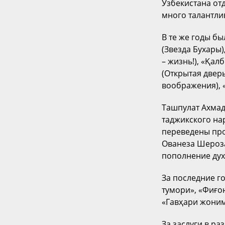
Узбекистана отд
много талантли
В те же годы б
(Звезда Бухары)
– жизнь!), «Қа
(Открытая двер
воображения), «
Ташпулат Ахмад
таджикского на
переведены про
Ованеза Шероза
пополнение дух
За последние г
тумори», «Фиғо
«Гавҳари жоним»
За заслуги в ра