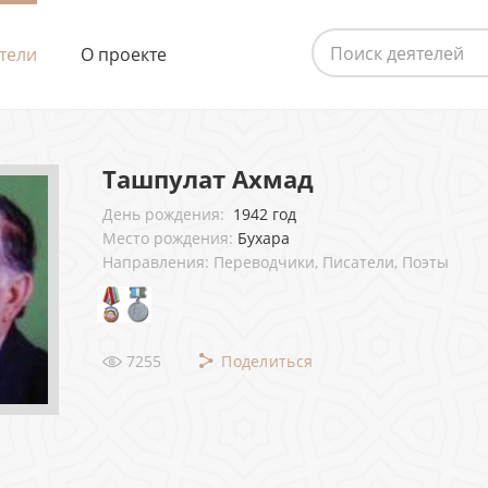
тели
О проекте
Ташпулат Ахмад
День рождения:
1942 год
Место рождения:
Бухара
Направления: Переводчики, Писатели, Поэты
7255
Поделиться