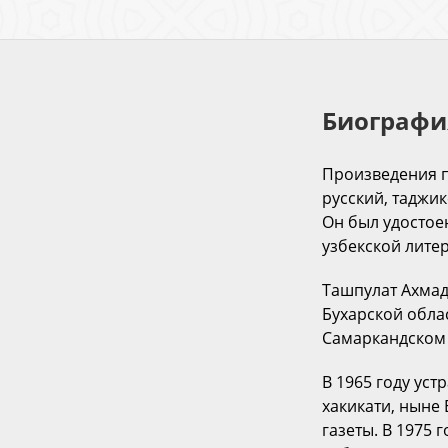
Биографи
Произведения п
русский, таджик
Он был удостое
узбекской лите
Ташпулат Ахмад
Бухарской облас
Самаркандском 
В 1965 году уст
хакикати, ныне 
газеты. В 1975