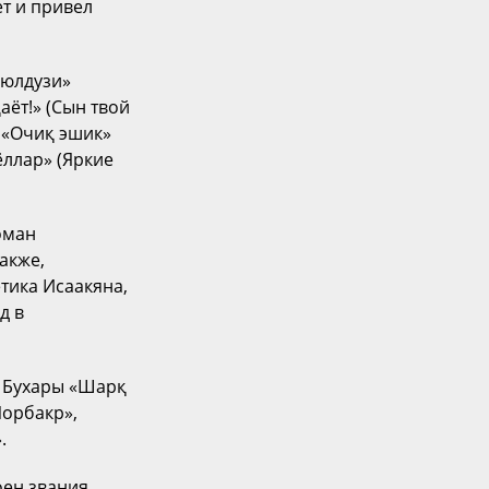
ет и привел
 юлдузи»
аёт!» (Сын твой
ы «Очиқ эшик»
ёллар» (Яркие
оман
акже,
тика Исаакяна,
д в
ю Бухары «Шарқ
Чорбакр»,
.
оен звания