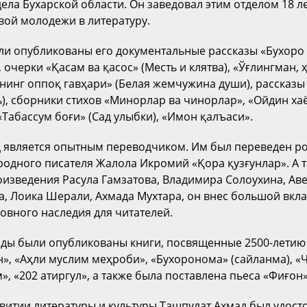
ела Бухарской области. Он заведовал этим отделом 18 л
вой молодежи в литературу.
ыли опубликованы его документальные рассказы «Бухоро
, очерки «Қасам ва қасос» (Месть и клятва), «Ўғлингман, ҳ
лбнинг оппоқ гавҳари» (Белая жемчужина души), рассказ
ь), сборники стихов «Минорлар ва чинорлар», «Ойдин ха
Табассум боғи» (Сад улыбки), «Имон қалъаси».
 является опытным переводчиком. Им был переведен р
родного писателя Жалола Икромий «Қора қузғунлар». А т
изведения Расула Гамзатова, Владимира Солоухина, Аве
, Лоика Шерали, Ахмада Мухтара, он внес большой вкла
овного наследия для читателей.
оды были опубликованы книги, посвященные 2500-лети
н», «Аҳли муслим меҳроби», «Бухоронома» (сайланма), «
, «202 атиргул», а также была поставлена пьеса «Фиғон»
звитии литературы и культуры Ташпулат Ахмад был удост