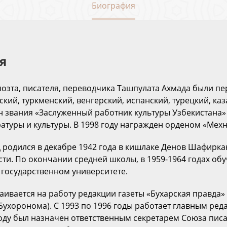
Биография
я
оэта, писателя, переводчика Ташпулата Ахмада были п
ский, туркменский, венгерский, испанский, турецкий, каз
н звания «Заслуженный работник культуры Узбекистана»
ратуры и культуры. В 1998 году награжден орденом «Мехн
 родился в декабре 1942 года в кишлаке Денов Шафирка
ти. По окончании средней школы, в 1959-1964 годах обу
государственном университете.
раивается на работу редакции газеты «Бухарская правда»
Бухоронома). С 1993 по 1996 годы работает главным ред
 году был назначен ответственным секретарем Союза пис