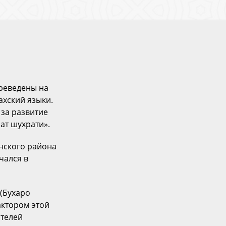
ереведены на
ахский языки.
 за развитие
ат шухрати».
нского района
чался в
 (Бухаро
актором этой
ателей