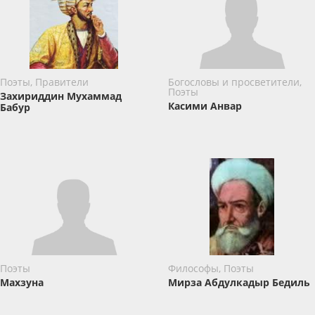
Поэты, Правители
Богословы и просветители,
Поэты
Захириддин Мухаммад
Касими Анвар
Бабур
Поэты
Философы, Поэты
Махзуна
Мирза Абдулкадыр Бедиль