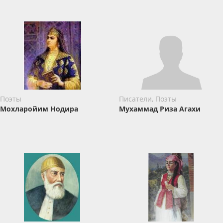
Поэты
Писатели, Поэты
Мохларойим Нодира
Мухаммад Риза Агахи