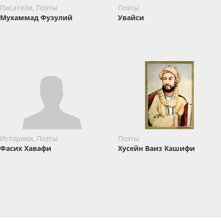
Писатели, Поэты
Поэты
Мухаммад Фузулий
Увайси
Историки, Поэты
Поэты
Фасих Хавафи
Хусейн Ваиз Кашифи