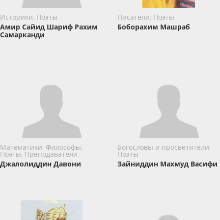
Историки, Поэты
Писатели, Поэты
Амир Сайид Шариф Рахим
Боборахим Машраб
Самарканди
Математики, Философы,
Богословы и просветители,
Поэты, Преподаватели
Поэты
Джалолиддин Давони
Зайниддин Махмуд Васифи