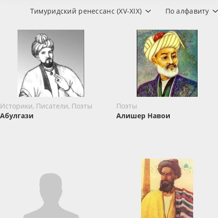
Тимуридский ренессанс (XV-XIX)
По алфавиту
Историки, Писатели, Поэты
Поэты
Абулгази
Алишер Навои