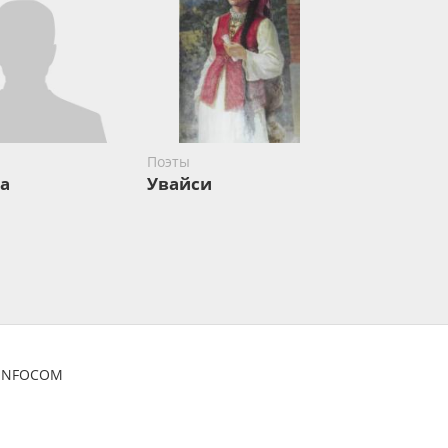
Поэты
а
Увайси
ZINFOCOM