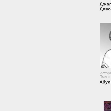
Джа
Даво
Истори
Поэты
Абул