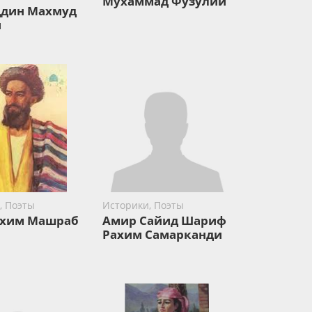
Мухаммад Фузулий
дин Махмуд
и
, Поэты
Историки, Поэты
ахим Машраб
Амир Сайид Шариф
Рахим Самарканди