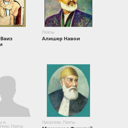
Поэты
 Ваиз
Алишер Навои
и
ы и
Писатели, Поэты
тели, Поэты