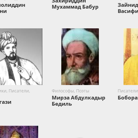
Захириддин
лолиддин
Зайнид
Мухаммад Бабур
ни
Васиф
ки, Писатели,
Философы, Поэты
Писатели
Мирза Абдулкадыр
Бобор
гази
Бедиль