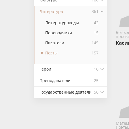
Литература
361
Литературоведы
42
Богос
Переводчики
15
просв
Каси
Писатели
145
Поэты
157
Герои
16
Преподаватели
25
Государственные деятели
56
Матем
Поэты