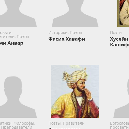
ловы и
Историки, Поэты
Поэты
етители, Поэты
Фасих Хавафи
Хусейн
ми Анвар
Кашиф
атики, Философы,
Поэты, Правители
Богослов
, Преподаватели
просвети