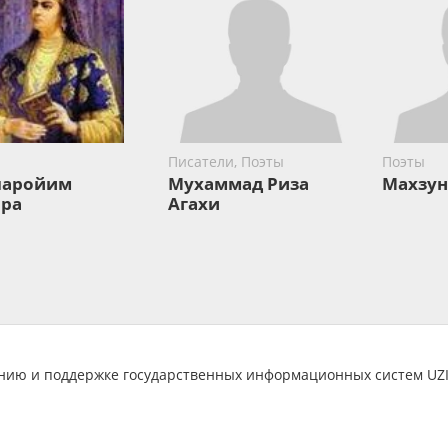
Писатели, Поэты
Поэты
ларойим
Мухаммад Риза
Махзун
ра
Агахи
анию и поддержке государственных информационных систем U