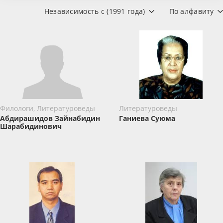
Независимость с (1991 года)
По алфавиту
Филологи, Литературоведы
Литературоведы
Абдирашидов Зайнабидин
Ганиева Суюма
Шарабидинович