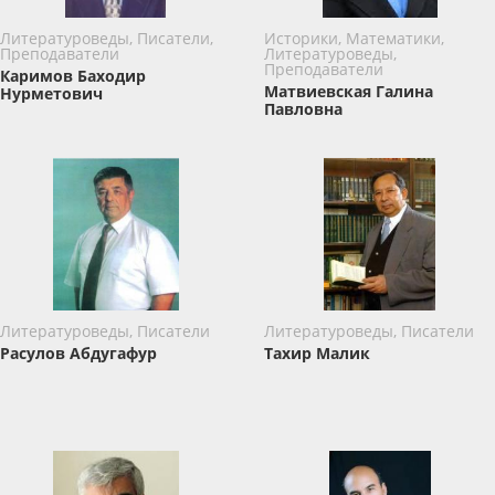
Литературоведы, Писатели,
Историки, Математики,
Преподаватели
Литературоведы,
Преподаватели
Каримов Баxодир
Матвиевская Галина
Нурметович
Павловна
Литературоведы, Писатели
Литературоведы, Писатели
Расулов Абдугафур
Тахир Малик