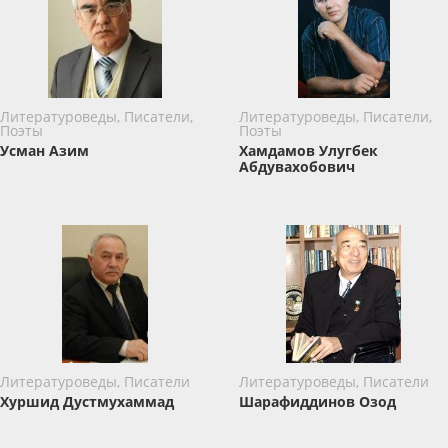
Литературоведы, Писатели,
Литературоведы, Писатели,
Поэты
Поэты
Усман Азим
Хамдамов Улугбек
Абдувахобович
Литературоведы, Писатели
Литературоведы, Писатели
Хуршид Дустмухаммад
Шарафиддинов Озод