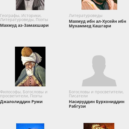
Географы, Историки,
Литературоведы
Литературоведы, Поэты
Махмуд ибн ал-Хусейн ибн
Махмуд аз-Замахшари
Мухаммед Кашгари
Философы, Богословы и
Богословы и просветители,
просветители, Поэты
Писатели
Джалолиддин Руми
Насируддин Бурхониддин
Рабгузи