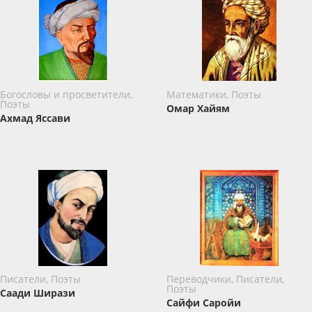
Богословы и просветители,
Математики, Поэты
Поэты
Омар Хайям
Ахмад Яссави
Писатели, Поэты
Переводчики, Писатели,
Поэты
Саади Ширази
Сайфи Саройи