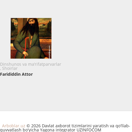
Dinshunos va ma’rifatparvarlar
, Shoirlar
Farididdin Attor
Arboblar.uz
© 2026 Davlat axborot tizimlarini yaratish va qo'llab-
quvvatlash bo'yicha Yagona integrator UZINFOCOM