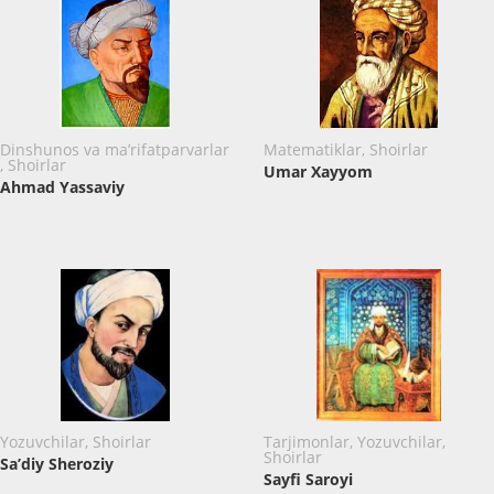
Dinshunos va ma’rifatparvarlar
Matematiklar, Shoirlar
, Shoirlar
Umar Xayyom
Ahmad Yassaviy
Yozuvchilar, Shoirlar
Tarjimonlar, Yozuvchilar,
Shoirlar
Sa’diy Sheroziy
Sayfi Saroyi