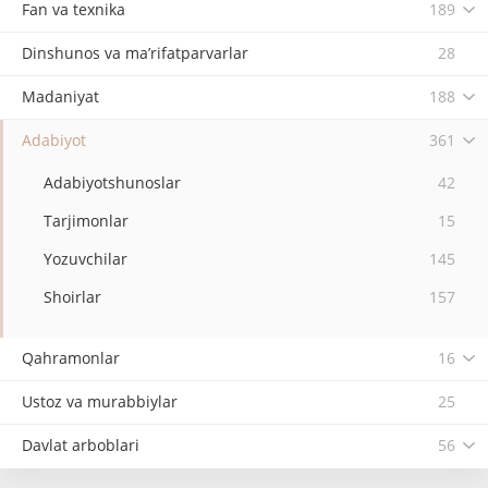
Fan va texnika
189
Dinshunos va ma’rifatparvarlar
28
Madaniyat
188
Adabiyot
361
Adabiyotshunoslar
42
Tarjimonlar
15
Yozuvchilar
145
Shoirlar
157
Qahramonlar
16
Ustoz va murabbiylar
25
Davlat arboblari
56