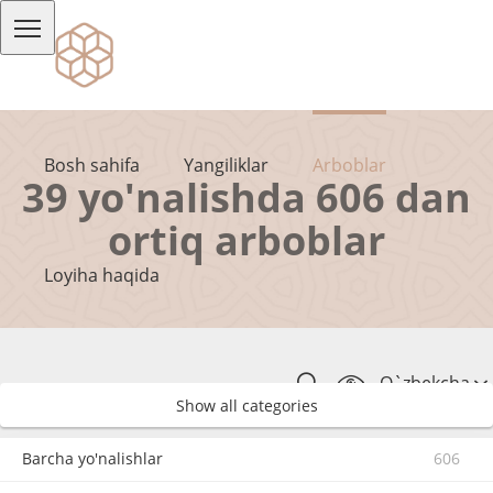
Bosh sahifa
Yangiliklar
Arboblar
39 yo'nalishda 606 dan
ortiq arboblar
Loyiha haqida
O`zbekcha
Show all categories
Barcha yo'nalishlar
606