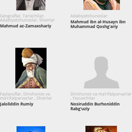
Geograflar, Tarixchilar,
Adabiyotshunoslar
Adabiyotshunoslar, Shoirlar
Mahmud ibn al-Husayn ibn
Mahmud az-Zamaxshariy
Muhammad Qoshg‘ariy
Faylasuflar, Dinshunos va
Dinshunos va ma’rifatparvarlar
ma’rifatparvarlar , Shoirlar
, Yozuvchilar
Jaloliddin Rumiy
Nosiruddin Burhoniddin
Rabg‘uziy