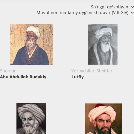
So'nggi qo'shilgan
Musulmon madaniy uyg’onish davri (VIII-XIV)
Shoirlar
Yozuvchilar, Shoirlar
Abu Abdulloh Rudakiy
Lutfiy