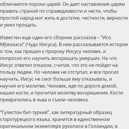
обличаются пороки царей. Он дает наставления царям
править страной по справедливости и чести, чтобы
простой народ мог жить в достатке, честности, верности
и умел прощать.
Известен еще один его сборник рассказов – “Исо
Мўжизаси” (Чудо Иисуса). В нем рассказывается история
о том, как пришел к пророку Иисусу человек, и
попросил его научить воскрешать умерших. На что
Иисус ответил отказом, считая, что это не пойдет на
пользу людям. Но человек не отступал, и все просил
научить. Иисус не смог больше ему отказывать, и
научил его молитве. Человек, идя по дороге домой,
нашел кости, и прочитал молитву воскрешения. Кости
превратились в льва и съели человека.
“Гулистон бит-туркий”, как литературный образец
старотурецкого языка, хранится в единственном
оригинальном экземпляре рукописи в Голландии, в