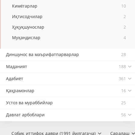
Кимёгарлар
10
Иқтисодчилар
2
Ҳуқуқшунослар
2
Муҳандислар
4
Диншунос ва маърифатпарварлар
28
Маданият
188
Адабиёт
361
Қаҳрамонлар
16
Устоз ва мураббийлар
25
Давлат арбоблари
56
Собиқ иттифоқ даври (1991 йилгагача)
Саралаш