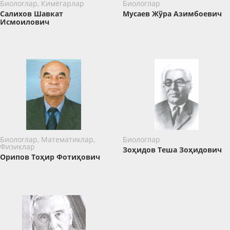
Биологлар, Кимёгарлар
Биологлар
Салихов Шавкат
Мусаев Жўра Азимбоевич
Исмоилович
Биологлар, Математиклар,
Биологлар
Физиклар
Зоҳидов Теша Зоҳидович
Орипов Тоҳир Фотиҳович