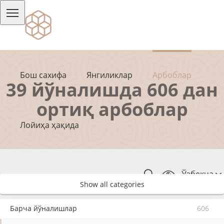
Бош сахифа
Янгиликлар
Арбоблар
39 йўналишда 606 дан
ортиқ арбоблар
Лойиҳа ҳақида
Ўзбекча
Show all categories
Барча йўналишлар
606