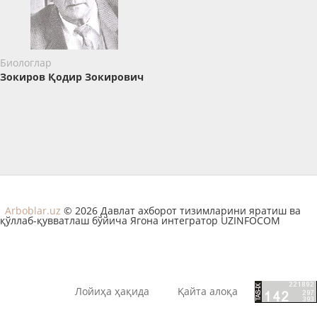
Биологлар
Зокиров Қодир Зокирович
Arboblar.uz
© 2026 Давлат ахборот тизимларини яратиш ва
қўллаб-қувватлаш бўйича Ягона интегратор UZINFOCOM
Лойиҳа ҳақида
Қайта алоқа