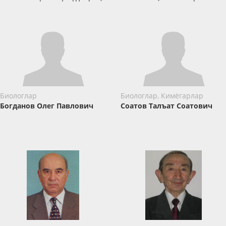
Биологлар
Биологлар, Кимёгарлар
Богданов Олег Павлович
Соатов Талъат Соатович