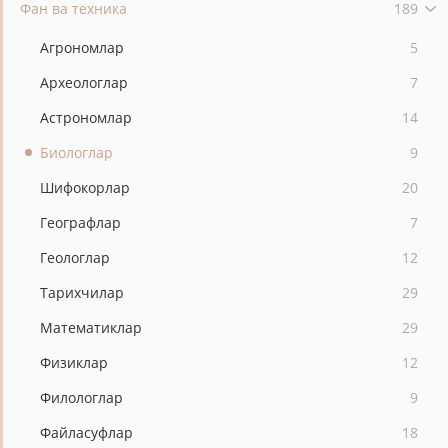
Фан ва техника
189
Агрономлар
5
Археологлар
7
Астрономлар
14
Биологлар
9
Шифокорлар
20
Географлар
7
Геологлар
12
Тарихчилар
29
Математиклар
29
Физиклар
12
Филологлар
9
Файласуфлар
18