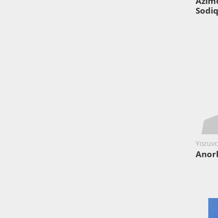
Azim
Sodi
Yozuvc
Anorb