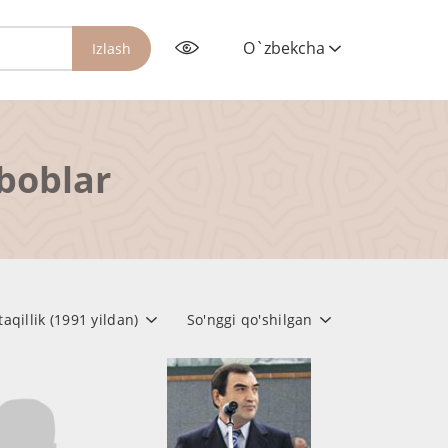
O`zbekcha
Izlash
rboblar
aqillik (1991 yildan)
So'nggi qo'shilgan