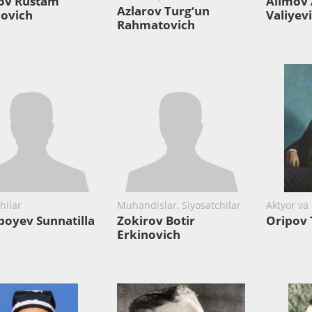
ov Rustam
Alimov
Azlarov Turg‘un
qovich
Valiyev
Rahmatovich
hilar
Muhandislar, Siyosatchilar
Aktyor va 
oyev Sunnatilla
Zokirov Botir
Oripov 
Erkinovich