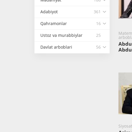
Adabiyot
361
Qahramonlar
16
Matema
Ustoz va murabbiylar
25
arbobl
Abdu
Davlat arboblari
56
Abdu
Siyosat