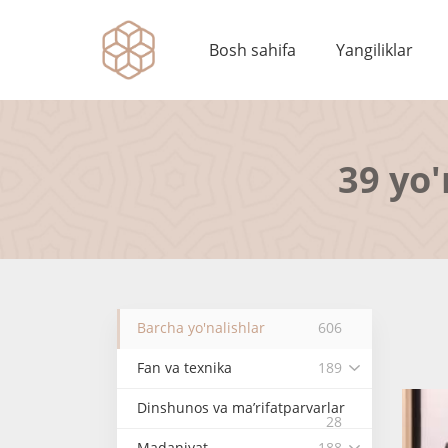
Bosh sahifa
Yangiliklar
39 yo'
Barcha yo'nalishlar
606
Fan va texnika
189
Dinshunos va ma’rifatparvarlar
28
Madaniyat
188