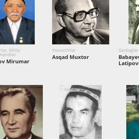
ar, Milliy
Yozuvchilar
Geologlar
mandlar
Asqad Muxtor
Babaye
ov Mirumar
Latipov