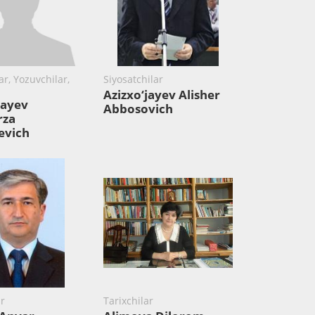
r, Yozuvchilar,
Siyosatchilar
Azizxo‘jayev Alisher
ayev
Abbosovich
rza
evich
r
Tarixchilar