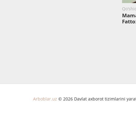
Qo‘shi
Mama
Fatt
Arboblar.uz
© 2026 Davlat axborot tizimlarini yar