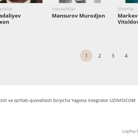
qchilar
Yozuvchilar
Shoirlar
daliyev
Mansurov Murodjon
Markevi
oxon
Vitoldo
1
2
3
4
atish va qo'llab-quvvatlash bo'yicha Yagona integrator UZINFOCOM
Loyiha 