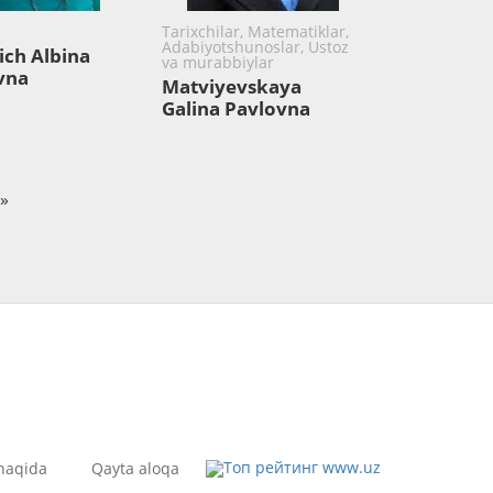
Tarixchilar, Matematiklar,
Adabiyotshunoslar, Ustoz
ch Albina
va murabbiylar
vna
Matviyevskaya
Galina Pavlovna
»
haqida
Qayta aloqa