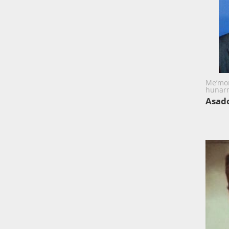
Me’morl
hunar
Asad