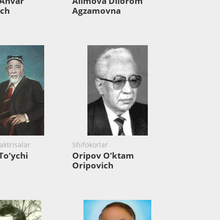
 Anvar
Alimova Dilorom
ich
Agzamovna
aktrisalar
Shifokorlar
To‘ychi
Oripov O‘ktam
Oripovich