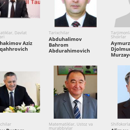
tiklar, Davlat
Tarixchilar
Tarjimonla
ari
Shoirlar
Abduhalimov
hakimov Aziz
Aymurz
Bahrom
qahhrovich
Djolmu
Abdurahimovich
Murzay
chilar
Matematiklar, Ustoz va
Shifokorla
murabbiylar