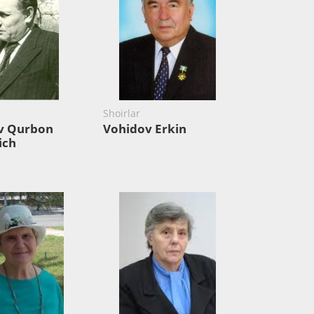
Shoirlar
v Qurbon
Vohidov Erkin
ich