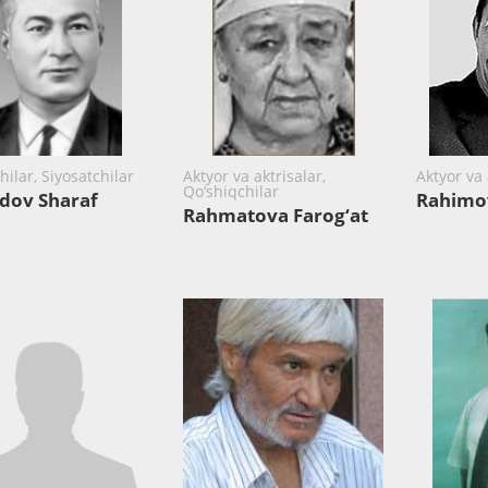
ilar, Siyosatchilar
Aktyor va aktrisalar,
Aktyor va 
Qo‘shiqchilar
dov Sharaf
Rahimo
Rahmatova Farog‘at