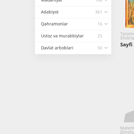
Adabiyot
361
Qahramonlar
16
Tarjim
Ustoz va murabbiylar
25
Shoirl
Sayfi
Davlat arboblari
56
Matema
Dinshu