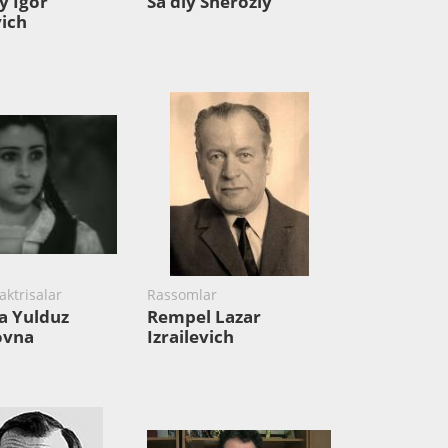
y Igor
Sa’diy Sheroziy
vich
aktrisalar
Rassomlar
a Yulduz
Rempel Lazar
ovna
Izrailevich