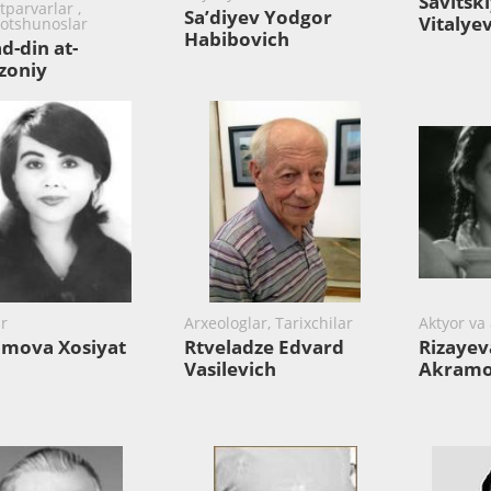
Savitski
tparvarlar ,
Sa’diyev Yodgor
Vitalye
otshunoslar
Habibovich
ad-din at-
zoniy
ar
Arxeologlar, Tarixchilar
Aktyor va 
amova Xosiyat
Rtveladze Edvard
Rizayev
Vasilevich
Akram