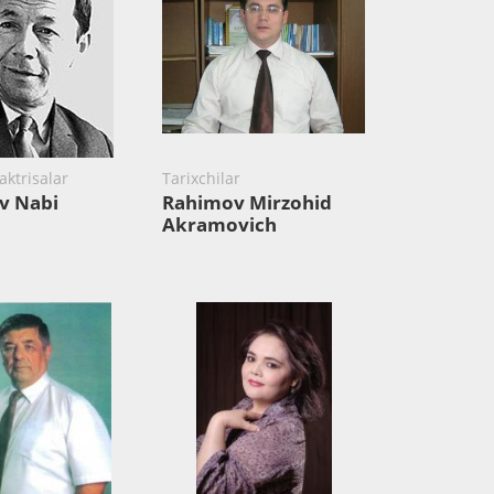
aktrisalar
Tarixchilar
v Nabi
Rahimov Mirzohid
Akramovich