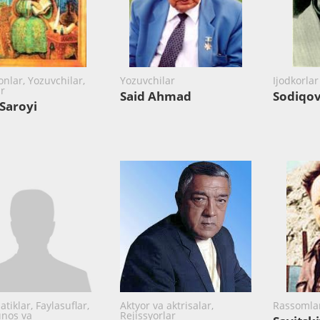
onlar, Yozuvchilar,
Yozuvchilar
Ijodkorla
ar
Said Ahmad
Sodiqov
 Saroyi
tiklar, Faylasuflar,
Aktyor va aktrisalar,
Rassomla
nos va
Rejissyorlar