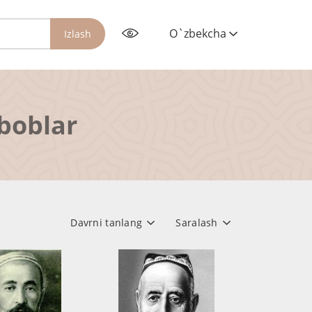
O`zbekcha
Izlash
rboblar
Davrni tanlang
Saralash