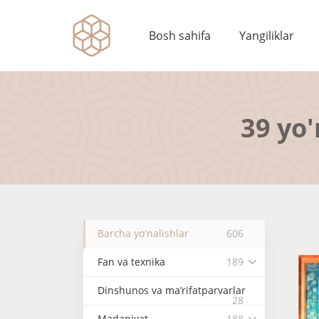
Bosh sahifa
Yangiliklar
39 yo'
Barcha yo'nalishlar
606
Fan va texnika
189
Dinshunos va ma’rifatparvarlar
28
Madaniyat
188