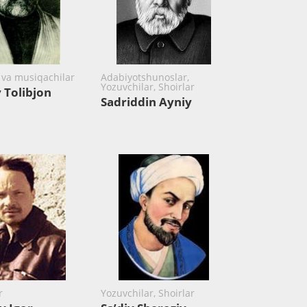
r va musiqachilar
Adabiyotshunoslar,
Yozuvchilar, Shoirlar
 Tolibjon
Sadriddin Ayniy
r
Yozuvchilar, Shoirlar