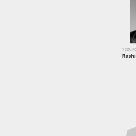
Yozuvch
Rashi