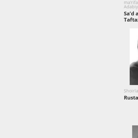
ma’rifa
Adabiy
Sa’d 
Tafta
Shoirl
Rust