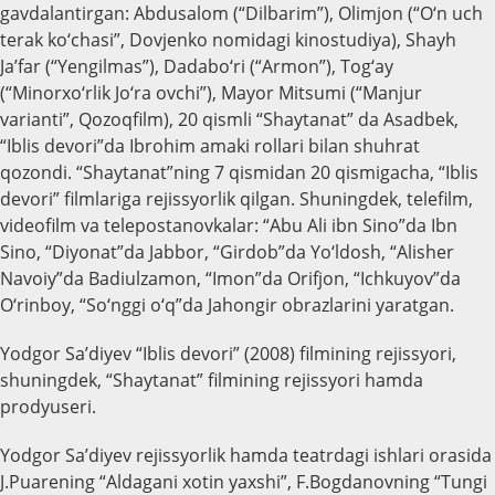
gavdalantirgan: Abdusalom (“Dilbarim”), Olimjon (“O‘n uch
terak ko‘chasi”, Dovjenko nomidagi kinostudiya), Shayh
Ja’far (“Yengilmas”), Dadabo‘ri (“Armon”), Tog‘ay
(“Minorxo‘rlik Jo‘ra ovchi”), Mayor Mitsumi (“Manjur
varianti”, Qozoqfilm), 20 qismli “Shaytanat” da Asadbek,
“Iblis devori”da Ibrohim amaki rollari bilan shuhrat
qozondi. “Shaytanat”ning 7 qismidan 20 qismigacha, “Iblis
devori” filmlariga rejissyorlik qilgan. Shuningdek, telefilm,
videofilm va telepostanovkalar: “Abu Ali ibn Sino”da Ibn
Sino, “Diyonat”da Jabbor, “Girdob”da Yo‘ldosh, “Alisher
Navoiy”da Badiulzamon, “Imon”da Orifjon, “Ichkuyov”da
O‘rinboy, “So‘nggi o‘q”da Jahongir obrazlarini yaratgan.
Yodgor Sa’diyev “Iblis devori” (2008) filmining rejissyori,
shuningdek, “Shaytanat” filmining rejissyori hamda
prodyuseri.
Yodgor Sa’diyev rejissyorlik hamda teatrdagi ishlari orasida
J.Puarening “Aldagani xotin yaxshi”, F.Bogdanovning “Tungi