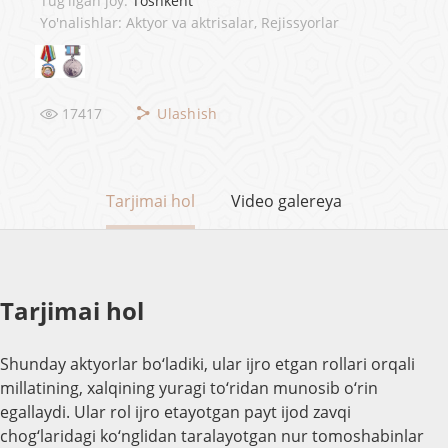
Tug'ilgan joy:
Toshkent
Yo'nalishlar: Aktyor va aktrisalar, Rejissyorlar
17417
Ulashish
Tarjimai hol
Video galereya
Tarjimai hol
Shunday aktyorlar bo‘ladiki, ular ijro etgan rollari orqali
millatining, xalqining yuragi to‘ridan munosib o‘rin
egallaydi. Ular rol ijro etayotgan payt ijod zavqi
chog‘laridagi ko‘nglidan taralayotgan nur tomoshabinlar