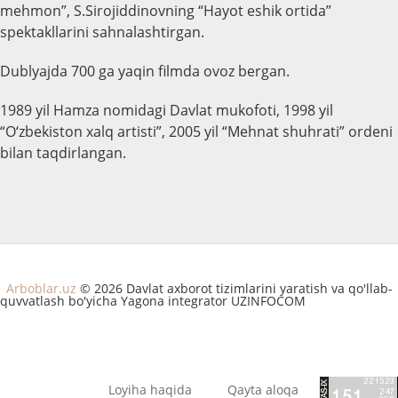
mehmon”, S.Sirojiddinovning “Hayot eshik ortida”
spektakllarini sahnalashtirgan.
Dublyajda 700 ga yaqin filmda ovoz bergan.
1989 yil Hamza nomidagi Davlat mukofoti, 1998 yil
“O‘zbekiston xalq artisti”, 2005 yil “Mehnat shuhrati” ordeni
bilan taqdirlangan.
Arboblar.uz
© 2026 Davlat axborot tizimlarini yaratish va qo'llab-
quvvatlash bo'yicha Yagona integrator UZINFOCOM
Loyiha haqida
Qayta aloqa