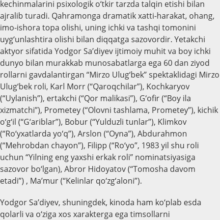
kechinmalarini psixologik o‘tkir tarzda talqin etishi bilan
ajralib turadi. Qahramonga dramatik хatti-harakat, ohang,
imo-ishora topa olishi, uning ichki va tashqi tomonini
uyg‘unlashtira olishi bilan diqqatga sazovordir. Yetakchi
aktyor sifatida Yodgor Sa’diyev ijtimoiy muhit va boy ichki
dunyo bilan murakkab munosabatlarga ega 60 dan ziyod
rollarni gavdalantirgan “Mirzo Ulug‘bek” spektaklidagi Mirzo
Ulug‘bek roli, Karl Morr (“Qaroqchilar”), Kochkaryov
(“Uylanish”), ertakchi (“Qor malikasi”), G‘ofir (“Boy ila
xizmatchi”), Prometey (“Olovni tashlama, Prometey”), kichik
o‘g‘il (“G‘ariblar”), Bobur (“Yulduzli tunlar”), Klimkov
(“Ro‘yxatlarda yo‘q”), Arslon (“Oyna”), Abdurahmon
(“Mehrobdan chayon”), Filipp (“Ro‘yo”, 1983 yil shu roli
uchun “Yilning eng yaxshi erkak roli” nominatsiyasiga
sazovor bo‘lgan), Abror Hidoyatov (“Tomosha davom
etadi”) , Ma’mur (“Kelinlar qo‘zg‘aloni”).
Yodgor Sa’diyev, shuningdek, kinoda ham ko‘plab esda
qolarli va o‘ziga xos xarakterga ega timsollarni