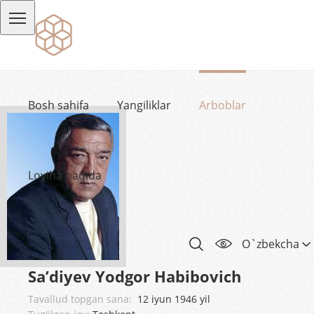
Bosh sahifa
Yangiliklar
Arboblar
Loyiha haqida
O`zbekcha
Sa’diyev Yodgor Habibovich
Tavallud topgan sana:
12 iyun 1946 yil