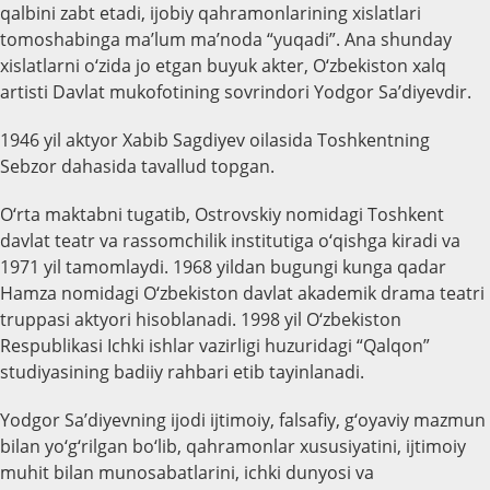
qalbini zabt etadi, ijobiy qahramonlarining xislatlari
tomoshabinga ma’lum ma’noda “yuqadi”. Ana shunday
xislatlarni o‘zida jo etgan buyuk akter, O‘zbekiston xalq
artisti Davlat mukofotining sovrindori Yodgor Sa’diyevdir.
1946 yil aktyor Xabib Sagdiyev oilasida Toshkentning
Sebzor dahasida tavallud topgan.
O‘rta maktabni tugatib, Ostrovskiy nomidagi Toshkent
davlat teatr va rassomchilik institutiga o‘qishga kiradi va
1971 yil tamomlaydi. 1968 yildan bugungi kunga qadar
Hamza nomidagi O‘zbekiston davlat akademik drama teatri
truppasi aktyori hisoblanadi. 1998 yil O‘zbekiston
Respublikasi Ichki ishlar vazirligi huzuridagi “Qalqon”
studiyasining badiiy rahbari etib tayinlanadi.
Yodgor Sa’diyevning ijodi ijtimoiy, falsafiy, g‘oyaviy mazmun
bilan yo‘g‘rilgan bo‘lib, qahramonlar xususiyatini, ijtimoiy
muhit bilan munosabatlarini, ichki dunyosi va