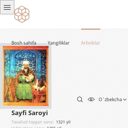
Bosh sahifa
Yangiliklar
Arboblar
Loyiha haqida
O`zbekcha
Sayfi Saroyi
Tavallud topgan sana:
1321 yil