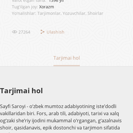
Vafot etgan sana:
1396 yil
Tug'ilgan joy:
Xorazm
Yo'nalishlar: Tarjimonlar, Yozuvchilar, Shoirlar
27264
Ulashish
Tarjimai hol
Tarjimai hol
Sayfi Saroyi - o‘zbek mumtoz adabiyotining iste’dodli
vakillaridan biri. Fors, arab tili, adabiyoti, tarixi va xalq
og‘zaki she’riy ijodini mukammal o‘rgangan, g‘azalnavis
shoir, qasidanavis, epik dostonchi va tarjimon sifatida