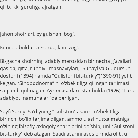
qilib, ikki guruhga ajratgan:
Jahon shoirlari, ey gulshani bog‘,
Kimi bulbuldurur so‘zda, kimi zog‘.
Bizgacha shoirning adabiy merosidan bir necha g‘azallari,
qasida, qit’a, ruboiyi, masnaviylari, “Suhayl va Guldursun”
dostoni (1394) hamda “Gulistoni bit-turkiy”(1390-91) yetib
kelgan. “Sindbodnoma” ni o‘zbek tiliga qilingan tarjimasi
saqlanib qolmagan. Ayrim asarlari Istanbulda (1926) “Turk
adabiyoti namunalari”da berilgan.
Sayfi Saroyi Sa’diyning “Guliston” asarini o‘zbek tiliga
birinchi bo‘lib tarjima qilgan, ammo u asl nusхa matniga
o‘zining falsafiy-axloqoiy sharhlarini qo‘shib, uni “Gulistoni
bit-turkiy” deb atagan. Saadi asarini asos o‘rnida olib, u