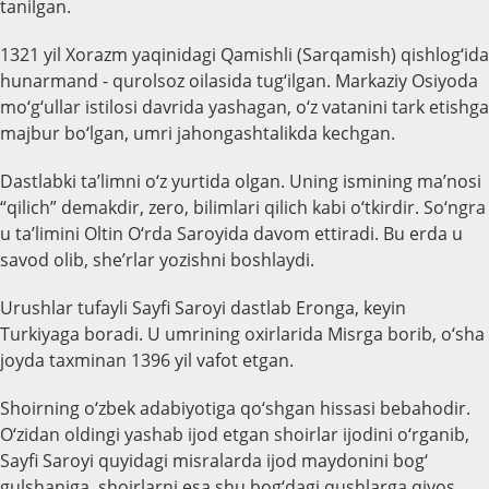
tanilgan.
1321 yil Xorazm yaqinidagi Qamishli (Sarqamish) qishlog‘ida
hunarmand - qurolsoz oilasida tug‘ilgan. Markaziy Osiyoda
mo‘g‘ullar istilosi davrida yashagan, o‘z vatanini tark etishga
majbur bo‘lgan, umri jahongashtalikda kechgan.
Dastlabki ta’limni o‘z yurtida olgan. Uning ismining ma’nosi
“qilich” demakdir, zero, bilimlari qilich kabi o‘tkirdir. So‘ngra
u ta’limini Oltin O‘rda Saroyida davom ettiradi. Bu erda u
savod olib, she’rlar yozishni boshlaydi.
Urushlar tufayli Sayfi Saroyi dastlab Eronga, keyin
Turkiyaga boradi. U umrining oxirlarida Misrga borib, o‘sha
joyda taxminan 1396 yil vafot etgan.
Shoirning o‘zbek adabiyotiga qo‘shgan hissasi bebahodir.
O‘zidan oldingi yashab ijod etgan shoirlar ijodini o‘rganib,
Sayfi Saroyi quyidagi misralarda ijod maydonini bog‘
gulshaniga, shoirlarni esa shu bog‘dagi qushlarga qiyos