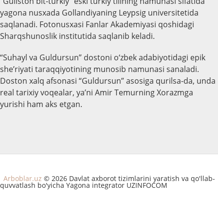
“Guliston bit-turkiy” eski turkiy tilining namunasi sifatida
yagona nusxada Gollandiyaning Leypsig universitetida
saqlanadi. Fotonusxasi Fanlar Akademiyasi qoshidagi
Sharqshunoslik institutida saqlanib keladi.
“Suhayl va Guldursun” dostoni o‘zbek adabiyotidagi epik
she’riyati taraqqiyotining munosib namunasi sanaladi.
Doston xalq afsonasi “Guldursun” asosiga qurilsa-da, unda
real tarixiy voqealar, ya’ni Amir Temurning Xorazmga
yurishi ham aks etgan.
Arboblar.uz
© 2026 Davlat axborot tizimlarini yaratish va qo'llab-
quvvatlash bo'yicha Yagona integrator UZINFOCOM