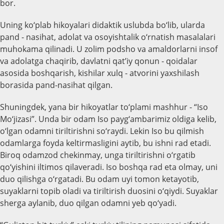
bor.
Uning ko‘plab hikoyalari didaktik uslubda bo‘lib, ularda
pand - nasihat, adolat va osoyishtalik o‘rnatish masalalari
muhokama qilinadi. U zolim podsho va amaldorlarni insof
va adolatga chaqirib, davlatni qat’iy qonun - qoidalar
asosida boshqarish, kishilar xulq - atvorini yaxshilash
borasida pand-nasihat qilgan.
Shuningdek, yana bir hikoyatlar to‘plami mashhur - “Iso
Mo‘jizasi”. Unda bir odam Iso payg‘ambarimiz oldiga kelib,
o‘lgan odamni tiriltirishni so‘raydi. Lekin Iso bu qilmish
odamlarga foyda keltirmasligini aytib, bu ishni rad etadi.
Biroq odamzod chekinmay, unga tiriltirishni o‘rgatib
qo‘yishini iltimos qilaveradi. Iso boshqa rad eta olmay, uni
duo qilishga o‘rgatadi. Bu odam uyi tomon ketayotib,
suyaklarni topib oladi va tiriltirish duosini o‘qiydi. Suyaklar
sherga aylanib, duo qilgan odamni yeb qo‘yadi.