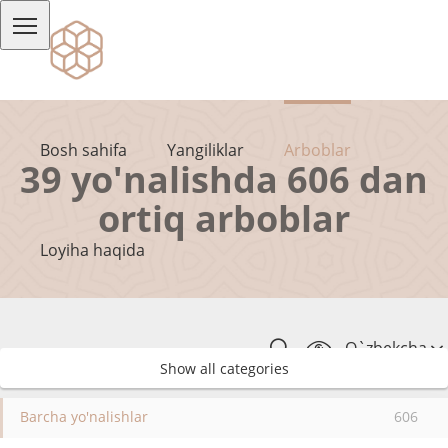
Bosh sahifa
Yangiliklar
Arboblar
39 yo'nalishda 606 dan
ortiq arboblar
Loyiha haqida
O`zbekcha
Show all categories
Barcha yo'nalishlar
606