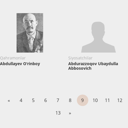
Qahramonlar
Siyosatchilar
Abdullayev O‘rinboy
Abdurazzoqov Ubaydulla
Abbosovich
«
4
5
6
7
8
9
10
11
12
13
»