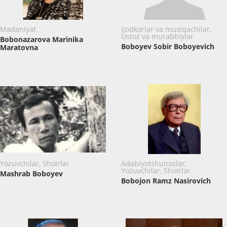
Madaniyat
Ijodkorlar va musiqachilar,
Ustoz va murabbiylar
Bobonazarova Marinika
Boboyev Sobir Boboyevich
Maratovna
Yozuvchilar, Shoirlar
Adabiyotshunoslar,
Yozuvchilar, Shoirlar
Mashrab Boboyev
Bоbоjоn Ramz Nasirovich