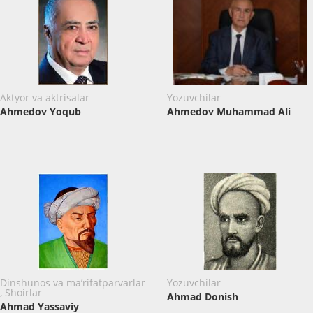
Aktyor va aktrisalar
Yozuvchilar
Ahmedov Yоqub
Ahmedov Muhammad Ali
Dinshunos va ma’rifatparvarlar
Yozuvchilar
, Shoirlar
Ahmad Donish
Ahmad Yassaviy