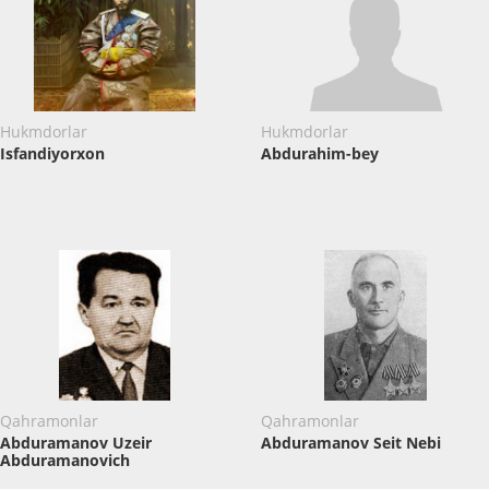
Hukmdorlar
Hukmdorlar
Isfandiyorxon
Abdurahim-bеy
Qahramonlar
Qahramonlar
Abduramanov Uzeir
Abduramanov Seit Nebi
Abduramanovich