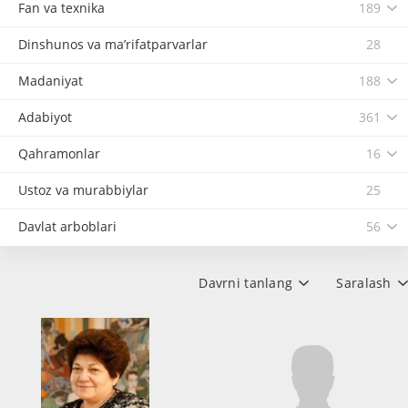
Fan va texnika
189
Dinshunos va ma’rifatparvarlar
28
Madaniyat
188
Adabiyot
361
Qahramonlar
16
Ustoz va murabbiylar
25
Davlat arboblari
56
Davrni tanlang
Saralash