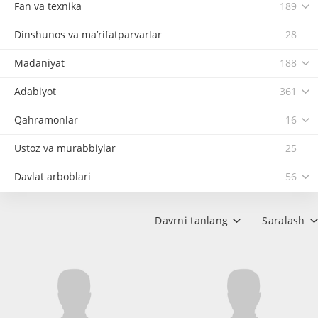
Fan va texnika
189
Dinshunos va ma’rifatparvarlar
28
Madaniyat
188
Adabiyot
361
Qahramonlar
16
Ustoz va murabbiylar
25
Davlat arboblari
56
Davrni tanlang
Saralash