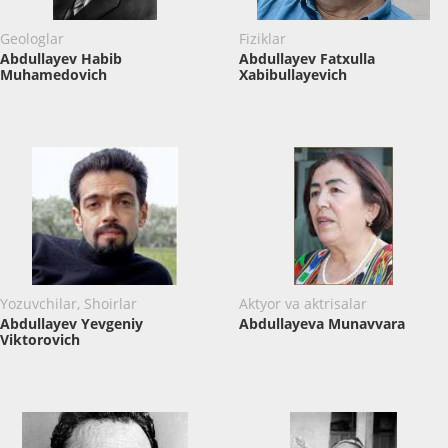
Geologlar
Fiziklar
Abdullayev Habib
Abdullayev Fatxulla
Muhamedovich
Xabibullayevich
Yozuvchilar, Shoirlar
Aktyor va aktrisalar
Abdullayev Yevgeniy
Abdullayeva Munavvara
Viktorovich