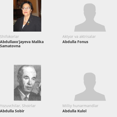
Shifokorlar
Aktyor va aktrisalar
Abdullaxo‘jayeva Malika
Abdulla Fonus
Samatovna
Yozuvchilar, Shoirlar
Milliy hunarmandlar
Abdulla Sobir
Abdulla Kulol