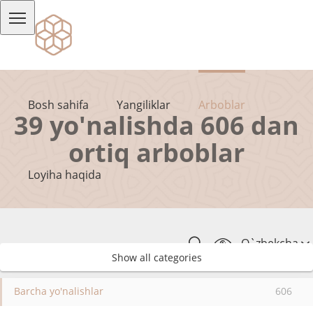
Bosh sahifa
Yangiliklar
Arboblar
39 yo'nalishda 606 dan
ortiq arboblar
Loyiha haqida
O`zbekcha
Show all categories
Barcha yo'nalishlar
606