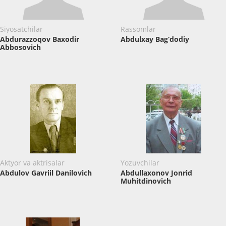
Siyosatchilar
Rassomlar
Abdurazzoqov Baxodir
Abdulxay Bag‘dodiy
Abbosovich
Aktyor va aktrisalar
Yozuvchilar
Abdulov Gavriil Danilovich
Abdullaxonov Jonrid
Muhitdinovich