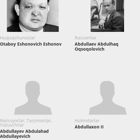
Huquqshunoslar
Rassomlar
Otaboy Eshonovich Eshonov
Abdullaev Abdulhaq
Oqsoqolovich
Rejissyorlar, Tarjimonlar,
Hukmdorlar
Yozuvchilar
Abdullaxon II
Abdullayev Abdulahad
Abdullayevich